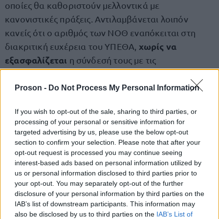
οποίες θα καθοριστούν μελλοντικά με
κανονιστικές πράξεις. Αντιλαμβάνεται λοιπόν
κανείς ότι ο αριθμός των ΝΟΘ εναπόκειται στη
χωρίς να
διακριτική ευχέρεια του ΥΠΕΘΑ,
εξασφαλίζεται
η σύνδεσή τους με τις
επιχειρησιακές ανάγκες των Ενόπλων Δυνάμεων,
αφήνοντας περιθώρια καθορισμού τους με βάση
Proson -
Do Not Process My Personal Information
την επίτευξη «δημοσιονομικών στόχων».
If you wish to opt-out of the sale, sharing to third parties, or
processing of your personal or sensitive information for
η) Η διακοπή της πρόβλεψης προαγωγής των
targeted advertising by us, please use the below opt-out
Υπαξιωματικών σε Αξιωματικούς, όπως γινόταν
section to confirm your selection. Please note that after your
opt-out request is processed you may continue seeing
υποβάθμιση
μέχρι σήμερα, αποτελεί στην πράξη
interest-based ads based on personal information utilized by
των Σχολών Μονίμων Υπαξιωματικών
, κάτι όμως
us or personal information disclosed to third parties prior to
που έρχεται σε αντίφαση με τη θεωρητική
your opt-out. You may separately opt-out of the further
disclosure of your personal information by third parties on the
αναγνώριση αυτών των Σχολών ως Ανώτατες
IAB’s list of downstream participants. This information may
(ΑΣΜΥ).
also be disclosed by us to third parties on the
IAB’s List of