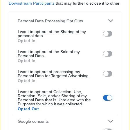
Downstream Participants
that may further disclose it to other
third parties.
θ) Ο επανακαθορισμός της Ιεραρχικής Πυραμίδας
Please note that this website/app uses one or more Google
περιλαμβάνεται στους θεμελιώδεις στόχους του
Personal Data Processing Opt Outs
services and may gather and store information including but
Νομοσχεδίου. Ωστόσο, τα στοιχεία που έχουν
not limited to your visit or usage behaviour. You may click to
I want to opt-out of the Sharing of my
personal data.
χρησιμοποιηθεί για τη δικαιολόγηση της αλλοίωσης
grant or deny consent to Google and its third-party tags to
Opted In
use your data for below specified purposes in below Google
της εν λόγω Πυραμίδας τίθενται υπό αμφισβήτηση.
consent section.
I want to opt-out of the Sale of my
Χαρακτηριστικό παράδειγμα αποτελεί η
Personal Data.
εξαφάνιση
των στελεχών προέλευσης ΕΜΘ
«
»
και
Opted In
ΕΠΟΠ
με βαθμούς από Λοχία έως και
I want to opt-out of processing my
Personal Data for Targeted Advertising.
Ανθυπασπιστή από την Ιεραρχική Πυραμίδα κατά
Opted In
την παρουσίαση του Νομοσχεδίου, ώστε ο
I want to opt-out of Collection, Use,
συνολικός αριθμός των Υπαξιωματικών να
Retention, Sale, and/or Sharing of my
Personal Data that Is Unrelated with the
δικαιολογεί τη δυσανάλογη σχέση του με αυτόν
Purposes for which it was collected.
Opted Out
των Αξιωματικών κάθε προέλευσης (ΑΣΕΙ, ΑΣΣΥ,
ΕΜΘ). Πέραν αυτών, όμως, σε κάθε περίπτωση
Google consents
συστηματικά παραβλέπεται το γεγονός ότι η