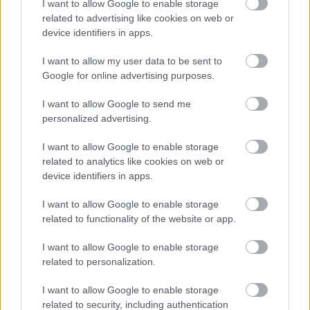
I want to allow Google to enable storage
διατάραξη της Πυραμίδας δεν οφείλεται στην
related to advertising like cookies on web or
προαγωγή των Υπαξιωματικών σε Αξιωματικούς,
device identifiers in apps.
αλλά στους ακόλουθους τέσσερις βασικούς λόγους:
I want to allow my user data to be sent to
i) στο δημογραφικό πρόβλημα, ii) στην πολυετή
Google for online advertising purposes.
απουσία πρόσληψης στελεχών προέλευσης ΕΠΟΠ,
I want to allow Google to send me
iii) στη συστηματική μείωση των εισακτέων στις
personalized advertising.
Στρατιωτικές Σχολές Υπαξιωματικών, και iv) στην
αλλαγή του συνταξιοδοτικού πλαισίου
I want to allow Google to enable storage
related to analytics like cookies on web or
(Ν.4387/2016, «Νόμος Κατρούγκαλου), σύμφωνα
device identifiers in apps.
με το οποίο πολλά στελέχη (Αξιωματικοί
προέλευσης τόσο ΑΣΕΙ όσο κυρίως ΑΣΣΥ και ΕΜΘ)
I want to allow Google to enable storage
related to functionality of the website or app.
εγκλωβίστηκαν και αναγκάστηκαν να παραμείνουν
εν ενεργεία για περισσότερα έτη σε σχέση με
I want to allow Google to enable storage
παλαιότερα, αυξάνοντας έτσι τους αριθμούς των
related to personalization.
Αξιωματικών.
I want to allow Google to enable storage
related to security, including authentication