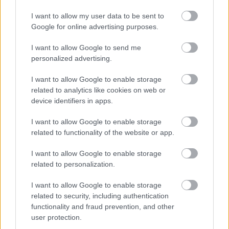
I want to allow my user data to be sent to
ΑΣΕΠ: Εξ αποστάσεως η πιο Εύκολη
Google for online advertising purposes.
Πιστοποίηση Υπολογιστών σε 2
I want to allow Google to send me
μέρες
personalized advertising.
I want to allow Google to enable storage
related to analytics like cookies on web or
device identifiers in apps.
Μάθε πρώτος όλες τις σημαντικές
I want to allow Google to enable storage
ειδήσεις.
related to functionality of the website or app.
Βάλε το proson.gr στα αποτελέσματα
αναζήτησης της Google
I want to allow Google to enable storage
related to personalization.
I want to allow Google to enable storage
related to security, including authentication
functionality and fraud prevention, and other
Δημοφιλείς Ειδήσεις
user protection.