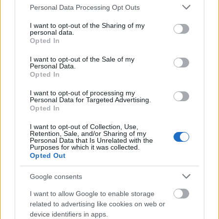
Please note that this website/app uses one or more Google
Personal Data Processing Opt Outs
services and may gather and store information including but
not limited to your visit or usage behaviour. You may click to
I want to opt-out of the Sharing of my
personal data.
grant or deny consent to Google and its third-party tags to
Opted In
use your data for below specified purposes in below Google
consent section.
I want to opt-out of the Sale of my
Personal Data.
Opted In
I want to opt-out of processing my
Personal Data for Targeted Advertising.
Opted In
I want to opt-out of Collection, Use,
Retention, Sale, and/or Sharing of my
Personal Data that Is Unrelated with the
Purposes for which it was collected.
Opted Out
ΑΣΕΠ: Πιστοποίηση Αγγλικών σε
μόνο 2 ημέρες στα χέρια σας
Google consents
I want to allow Google to enable storage
related to advertising like cookies on web or
device identifiers in apps.