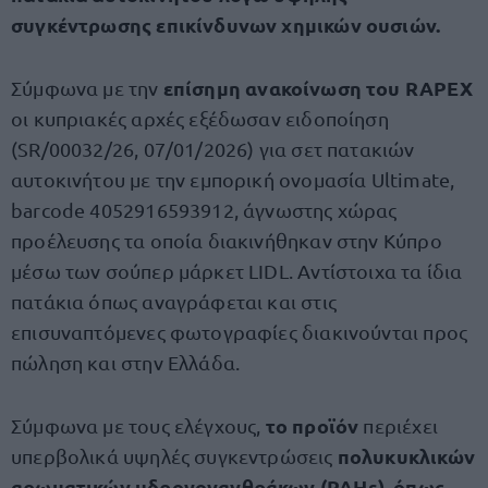
συγκέντρωσης επικίνδυνων χημικών ουσιών.
επίσημη ανακοίνωση του RAPEX
Σύμφωνα με την
οι κυπριακές αρχές εξέδωσαν ειδοποίηση
(SR/00032/26, 07/01/2026) για σετ πατακιών
αυτοκινήτου με την εμπορική ονομασία Ultimate,
barcode 4052916593912, άγνωστης χώρας
προέλευσης τα οποία διακινήθηκαν στην Κύπρο
μέσω των σούπερ μάρκετ LIDL. Αντίστοιχα τα ίδια
πατάκια όπως αναγράφεται και στις
επισυναπτόμενες φωτογραφίες διακινούνται προς
πώληση και στην Ελλάδα.
το προϊόν
Σύμφωνα με τους ελέγχους,
περιέχει
πολυκυκλικών
υπερβολικά υψηλές συγκεντρώσεις
αρωματικών υδρογονανθράκων (PAHs), όπως