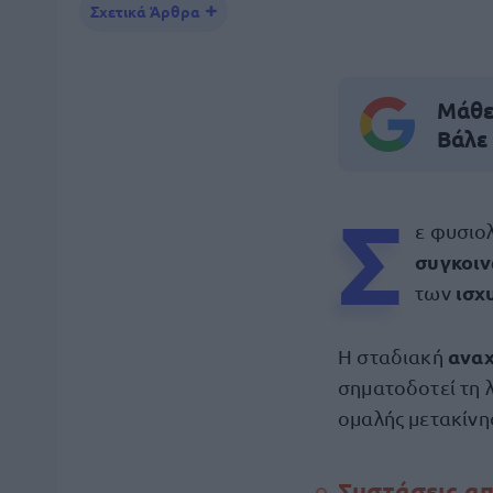
Σχετικά Άρθρα
Μάθε 
Βάλε
Σ
ε φυσιο
συγκοι
ισχ
των
ανα
Η σταδιακή
σηματοδοτεί τη λ
ομαλής μετακίνη
Συστάσεις απ