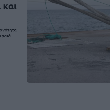
 και
ιονότητα
ιραιά