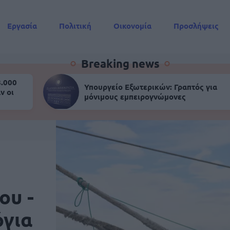
Εργασία
Πολιτική
Οικονομία
Προσλήψεις
Συντάξεις
Breaking news
8.000
Υπουργείο Εξωτερικών: Γραπτός για
ν οι
μόνιμους εμπειρογνώμονες
ου -
όγια