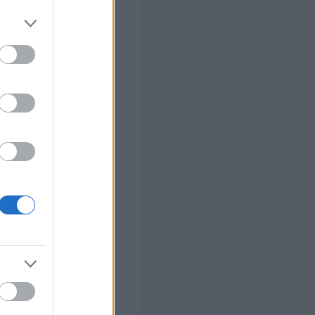
 σας
στών σε 2
ς Google