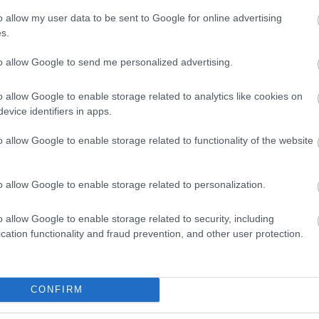
o allow my user data to be sent to Google for online advertising
s.
είς Ειδήσεις
to allow Google to send me personalized advertising.
o allow Google to enable storage related to analytics like cookies on
evice identifiers in apps.
.779 θέσεις εργασίας στο Δημόσιο (χωρίς πτυχί
o allow Google to enable storage related to functionality of the website
o allow Google to enable storage related to personalization.
γραμματισμός προσλήψεων 2027 - Παρατείνεται
o allow Google to enable storage related to security, including
cation functionality and fraud prevention, and other user protection.
ς αναπληρωτών: Περίπου 30.000 ονόματα στην
CONFIRM