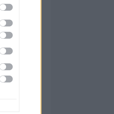
ο)
 το Β'
 α' φάση