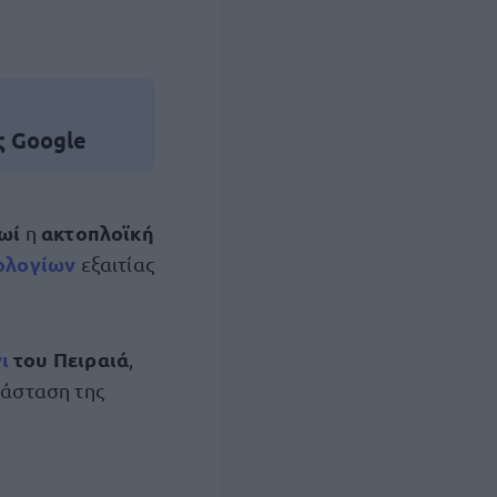
ς Google
ωί
ακτοπλοϊκή
η
ολογίων
εξαιτίας
νι
του Πειραιά
,
τάσταση της