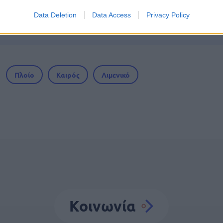
 Εξωτερικών: Γραπτός για μόνιμους εμπειρογν
Data Deletion
Data Access
Privacy Policy
Πλοίο
Καιρός
Λιμενικό
Κοινωνία