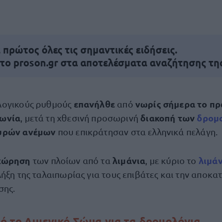
πρώτος όλες τις σημαντικές ειδήσεις.
 το proson.gr στα αποτελέσματα αναζήτησης τη
επανήλθε
νωρίς σήμερα το πρ
λογικούς ρυθμούς
από
νωνία
διακοπή των
δρομ
, μετά τη χθεσινή προσωρινή
υρών ανέμων
που επικράτησαν στα ελληνικά πελάγη.
χώρηση
λιμάνια
λιμά
των πλοίων από τα
, με κύριο το
ήξη της ταλαιπωρίας για τους επιβάτες και την αποκα
σης.
ό το Λιμενικό Σώμα για τα δρομολόγια