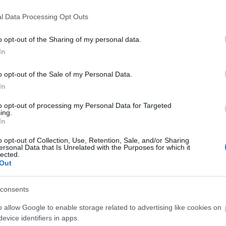
l Data Processing Opt Outs
o opt-out of the Sharing of my personal data.
τοποίηση Αγγλικών σε μόνο 2 ημέρες στα χέρια
In
o opt-out of the Sale of my Personal Data.
In
to opt-out of processing my Personal Data for Targeted
ing.
αποστάσεως η πιο Εύκολη Πιστοποίηση Υπολογι
In
o opt-out of Collection, Use, Retention, Sale, and/or Sharing
ersonal Data that Is Unrelated with the Purposes for which it
lected.
Out
consents
πρώτος όλες τις σημαντικές ειδήσεις.
 το proson.gr στα αποτελέσματα αναζήτησης τη
o allow Google to enable storage related to advertising like cookies on
evice identifiers in apps.