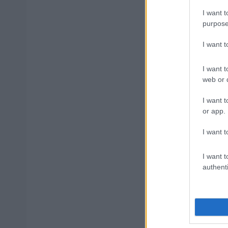
I want t
purpose
Δημοφιλ
I want 
I want t
web or d
Ανοικτές 1
I want t
or app.
I want t
ΥΠΕΣ: Προ
Στάδιο
I want t
authenti
Προσλήψει