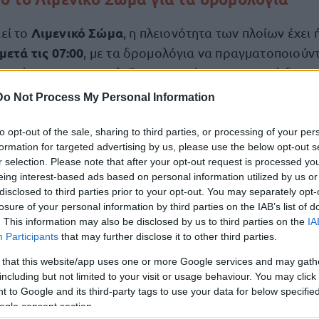
Λιμενικό Σώμα
εί το
, η πλειονότητα των πλοίων έχει
μετά τις 07:00
, με τα δρομολόγια να πραγματοποιούν
νεκκίνηση της ακτοπλοΐας προσφέρει σημαντική διευ
ακυρώσεις
καθυστερή
ίχαν επηρεαστεί από τις
και τις
Do Not Process My Personal Information
μερών.
to opt-out of the sale, sharing to third parties, or processing of your per
formation for targeted advertising by us, please use the below opt-out s
η των καιρικών συνθηκών, οι αρμόδιες αρχές και οι 
r selection. Please note that after your opt-out request is processed y
ενημερώνονται διαρκώς πριν
νουν στους επιβάτες να
eing interest-based ads based on personal information utilized by us or
disclosed to third parties prior to your opt-out. You may separately opt-
τις ίδιες τις εταιρείες είτε μέσω των τουριστικών πρακ
losure of your personal information by third parties on the IAB’s list of
κρατήσεις τους.
. This information may also be disclosed by us to third parties on the
IA
Participants
that may further disclose it to other third parties.
νες
καιρικές
συνθήκες
εξακολουθούν να αποτελούν 
 that this website/app uses one or more Google services and may gath
οκαλέσει αλλαγές στα δρομολόγια, ενώ σε ορισμένες 
including but not limited to your visit or usage behaviour. You may click 
 to Google and its third-party tags to use your data for below specifi
ες μπορεί να προχωρήσουν προληπτικά σε ματαιώσεις 
ogle consent section.
ειμένου να προστατευτούν επιβάτες και πληρώματα.