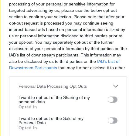
processing of your personal or sensitive information for
μόνο 2 ημέρες στα χέρια σας
targeted advertising by us, please use the below opt-out
section to confirm your selection. Please note that after your
opt-out request is processed you may continue seeing
interest-based ads based on personal information utilized by
us or personal information disclosed to third parties prior to
your opt-out. You may separately opt-out of the further
disclosure of your personal information by third parties on the
ΑΣΕΠ: Εξ αποστάσεως η πιο Εύκολη
IAB’s list of downstream participants. This information may
Πιστοποίηση Υπολογιστών σε 2
also be disclosed by us to third parties on the
IAB’s List of
μέρες
Downstream Participants
that may further disclose it to other
third parties.
Please note that this website/app uses one or more Google
Personal Data Processing Opt Outs
services and may gather and store information including but
not limited to your visit or usage behaviour. You may click to
I want to opt-out of the Sharing of my
personal data.
Μάθε πρώτος όλες τις σημαντικές
grant or deny consent to Google and its third-party tags to
Opted In
ειδήσεις.
use your data for below specified purposes in below Google
consent section.
Βάλε το proson.gr στα αποτελέσματα
I want to opt-out of the Sale of my
Personal Data.
αναζήτησης της Google
Opted In