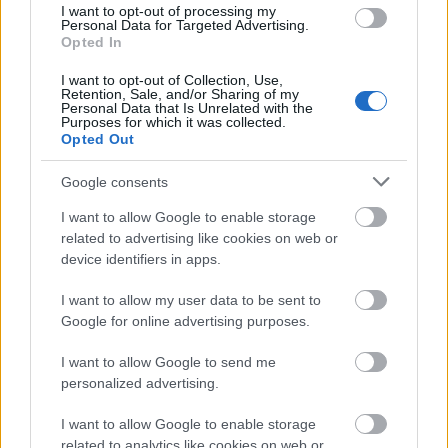
I want to opt-out of processing my
Personal Data for Targeted Advertising.
Opted In
Δημοφιλείς Ειδήσεις
I want to opt-out of Collection, Use,
Retention, Sale, and/or Sharing of my
Personal Data that Is Unrelated with the
Purposes for which it was collected.
Opted Out
Ανοικτές 1.779 θέσεις εργασίας στο
Google consents
Δημόσιο (χωρίς πτυχίο)
I want to allow Google to enable storage
related to advertising like cookies on web or
device identifiers in apps.
ΥΠΕΣ: Προγραμματισμός προσλήψεων
I want to allow my user data to be sent to
2027 - Παρατείνεται το Β' Στάδιο
Google for online advertising purposes.
I want to allow Google to send me
personalized advertising.
Προσλήψεις αναπληρωτών: Περίπου
I want to allow Google to enable storage
30.000 ονόματα στην α' φάση
related to analytics like cookies on web or