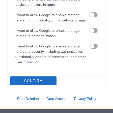
device identifiers in apps.
I want to allow Google to enable storage
Προσλήψεις στο Εθνικό Θέατρο για
related to functionality of the website or app.
απόφοιτους λυκείου - Τα απαραίτητα
προσόντα
I want to allow Google to enable storage
related to personalization.
I want to allow Google to enable storage
related to security, including authentication
Tags
functionality and fraud prevention, and other
user protection.
Κακοκαιρία
Καιρός
Δήμος Αθηναίων
CONFIRM
Data Deletion
Data Access
Privacy Policy