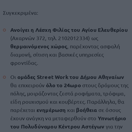
Συγκεκριμένα:
Ανοίγει η Λέσχη Φιλίας του Αγίου Ελευθερίου
(Αχαρνών 372, τηλ. 2102012334) ως
θερμαινόμενος χώρος
, παρέχοντας ασφαλή
διαμονή, σίτιση και βασικές υπηρεσίες
φροντίδας.
ομάδες Street Work του Δήμου Αθηναίων
Οι
όλο το 24ωρο
θα επιχειρούν
στους δρόμους της
πόλης, μοιράζοντας ζεστά ροφήματα, τρόφιμα,
είδη ρουχισμού και κουβέρτες. Παράλληλα, θα
ενημέρωση
βοήθεια
παρέχεται
και
σε όσους
Υπνωτήριο
έχουν ανάγκη να μεταφερθούν στο
του Πολυδύναμου Κέντρου Αστέγων
για την