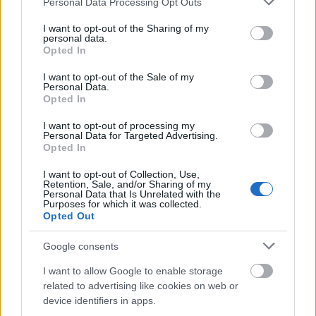
Personal Data Processing Opt Outs
services and may gather and store information including but
not limited to your visit or usage behaviour. You may click to
ΕΟΠΥΥ: Επίδομα έως 150 ευρώ – Ποιοι
I want to opt-out of the Sharing of my
personal data.
grant or deny consent to Google and its third-party tags to
ασφαλισμένοι το δικαιούνται
Opted In
use your data for below specified purposes in below Google
consent section.
I want to opt-out of the Sale of my
Personal Data.
Opted In
Τι σημαίνει η λέξη «ρίψασπις»
I want to opt-out of processing my
Personal Data for Targeted Advertising.
Opted In
Προσλήψεις σε σχολεία: 1.116 θέσεις
I want to opt-out of Collection, Use,
Retention, Sale, and/or Sharing of my
εργασίας με απολυτήριο γυμνασίου
Personal Data that Is Unrelated with the
Purposes for which it was collected.
Opted Out
Google consents
Τουρισμός για Όλους 2026: Ποιοι
μπορούν να κάνουν αίτηση σήμερα –
I want to allow Google to enable storage
Voucher έως 600 ευρώ
related to advertising like cookies on web or
device identifiers in apps.