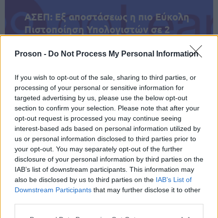
ΑΣΕΠ: Εξ αποστάσεως η πιο Εύκολη
Πιστοποίηση Υπολογιστών σε 2
μέρες
Proson -
Do Not Process My Personal Information
If you wish to opt-out of the sale, sharing to third parties, or
processing of your personal or sensitive information for
targeted advertising by us, please use the below opt-out
Μάθε πρώτος όλες τις σημαντικές
section to confirm your selection. Please note that after your
ειδήσεις.
opt-out request is processed you may continue seeing
Βάλε το proson.gr στα αποτελέσματα
interest-based ads based on personal information utilized by
αναζήτησης της Google
us or personal information disclosed to third parties prior to
your opt-out. You may separately opt-out of the further
disclosure of your personal information by third parties on the
IAB’s list of downstream participants. This information may
also be disclosed by us to third parties on the
IAB’s List of
Downstream Participants
that may further disclose it to other
Δημοφιλείς Ειδήσεις
third parties.
Please note that this website/app uses one or more Google