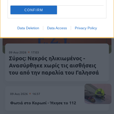
CONFIRM
Data Deletion
Data Access
Privacy Policy
09 Αυγ 2026
17:03
Σύρος: Νεκρός ηλικιωμένος -
Ανασύρθηκε χωρίς τις αισθήσεις
του από την παραλία του Γαλησσά
09 Αυγ 2026
16:37
Φωτιά στο Κορωπί - Ήχησε το 112