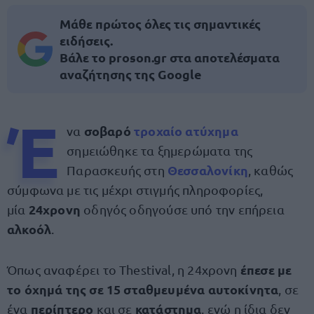
Μάθε πρώτος όλες τις σημαντικές
ειδήσεις.
Βάλε το proson.gr στα αποτελέσματα
αναζήτησης της Google
Έ
σοβαρό
τροχαίο ατύχημα
να
σημειώθηκε τα ξημερώματα της
Θεσσαλονίκη
Παρασκευής στη
, καθώς
σύμφωνα με τις μέχρι στιγμής πληροφορίες,
24χρονη
μία
οδηγός οδηγούσε υπό την επήρεια
αλκοόλ
.
έπεσε με
Όπως αναφέρει το Thestival, η 24χρονη
το όχημά της σε 15 σταθμευμένα αυτοκίνητα
, σε
περίπτερο
κατάστημα
ένα
και σε
, ενώ η ίδια δεν