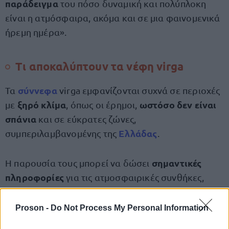
παράδειγμα
του πόσο δυναμική και πολύπλοκη
είναι η ατμόσφαιρα, ακόμα και σε μια φαινομενικά
ήρεμη ημέρα».
Τι αποκαλύπτουν τα νέφη virga
σύννεφα
Τα
virga εμφανίζονται συχνά σε περιοχές
ξηρό κλίμα
ωστόσο δεν είναι
με
, όπως οι έρημοι,
σπάνια
και σε εύκρατες ζώνες,
Ελλάδας
συμπεριλαμβανομένης της
.
σημαντικές
Η παρουσία τους μπορεί να δώσει
πληροφορίες
για τις ατμοσφαιρικές συνθήκες,
καθώς:
Proson -
Do Not Process My Personal Information
υποδηλώνουν
έντονη ξηρότητα στα