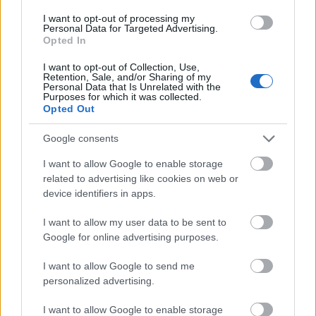
ΑΣΕΠ: Πιστοποίηση Αγγλικών σε
I want to opt-out of processing my
μόνο 2 ημέρες στα χέρια σας
Personal Data for Targeted Advertising.
Opted In
I want to opt-out of Collection, Use,
Retention, Sale, and/or Sharing of my
Personal Data that Is Unrelated with the
Purposes for which it was collected.
Opted Out
ΑΣΕΠ: Εξ αποστάσεως η πιο Εύκολη
Google consents
Πιστοποίηση Υπολογιστών σε 2
μέρες
I want to allow Google to enable storage
related to advertising like cookies on web or
device identifiers in apps.
I want to allow my user data to be sent to
Google for online advertising purposes.
Μάθε πρώτος όλες τις σημαντικές
ειδήσεις.
I want to allow Google to send me
personalized advertising.
Βάλε το proson.gr στα αποτελέσματα
αναζήτησης της Google
I want to allow Google to enable storage