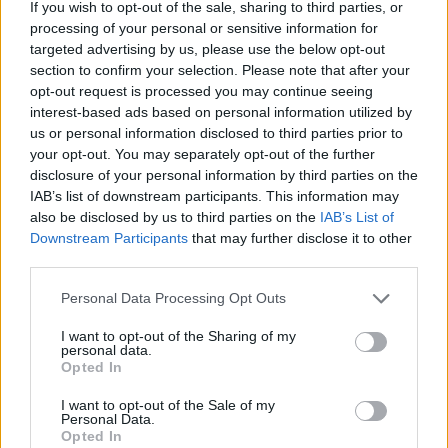
If you wish to opt-out of the sale, sharing to third parties, or
χαμηλότερα στρώματα της ατμόσφαιρας,
processing of your personal or sensitive information for
targeted advertising by us, please use the below opt-out
ενδέχεται
να προκαλέσουν κατακόρυφα
section to confirm your selection. Please note that after your
ρεύματα αέρα, όπως τα λεγόμενα microbursts,
opt-out request is processed you may continue seeing
interest-based ads based on personal information utilized by
us or personal information disclosed to third parties prior to
μπορούν
αεροπλοΐα
να επηρεάσουν την
, ιδίως
your opt-out. You may separately opt-out of the further
κατά τις φάσεις απογείωσης και προσγείωσης.
disclosure of your personal information by third parties on the
IAB’s list of downstream participants. This information may
also be disclosed by us to third parties on the
IAB’s List of
Σε χαμηλότερα ύψη, ο υετός ξεκινά ως βροχή,
Downstream Participants
that may further disclose it to other
όμως οι σταγόνες εξατμίζονται γρήγορα καθώς
third parties.
συναντούν πιο ξηρό αέρα. Αντίθετα, σε μεγαλύτερα
Please note that this website/app uses one or more Google
Personal Data Processing Opt Outs
υψόμετρα, το φαινόμενο εκδηλώνεται με τη μορφή
services and may gather and store information including but
παγοκρυστάλλων
που επίσης δεν φτάνουν στο
not limited to your visit or usage behaviour. You may click to
I want to opt-out of the Sharing of my
personal data.
grant or deny consent to Google and its third-party tags to
έδαφος.
Opted In
use your data for below specified purposes in below Google
consent section.
I want to opt-out of the Sale of my
Personal Data.
Opted In