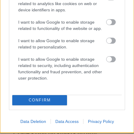
related to analytics like cookies on web or
device identifiers in apps.
I want to allow Google to enable storage
Δημοφιλείς Ειδήσεις
related to functionality of the website or app.
I want to allow Google to enable storage
related to personalization.
ΑΣΕΠ: Αυτές είναι οι δύο επόμενες
I want to allow Google to enable storage
προκηρύξεις «μαμούθ» (με μόρια)
related to security, including authentication
functionality and fraud prevention, and other
user protection.
ΑΣΕΠ: Νέος γραπτός διαγωνισμός -
Μόνιμοι στο υπουργείο Εξωτερικών
CONFIRM
Data Deletion
Data Access
Privacy Policy
ΔΥΠΑ: 1.000 προσλήψεις με μισθό έως
1.250€ - Πού θα κάνετε αίτηση