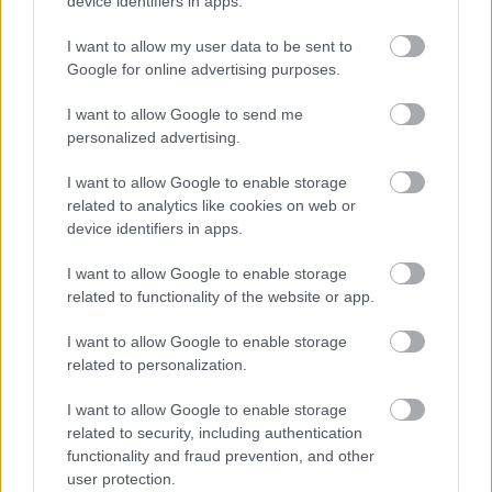
device identifiers in apps.
Δημοφιλείς Ειδήσεις
I want to allow my user data to be sent to
Google for online advertising purposes.
I want to allow Google to send me
personalized advertising.
Ανοικτές 1.779 θέσεις εργασίας στο
Δημόσιο (χωρίς πτυχίο)
I want to allow Google to enable storage
related to analytics like cookies on web or
device identifiers in apps.
ΥΠΕΣ: Προγραμματισμός προσλήψεων
I want to allow Google to enable storage
related to functionality of the website or app.
2027 - Παρατείνεται το Β' Στάδιο
I want to allow Google to enable storage
related to personalization.
Προσλήψεις αναπληρωτών: Περίπου
I want to allow Google to enable storage
30.000 ονόματα στην α' φάση
related to security, including authentication
functionality and fraud prevention, and other
user protection.