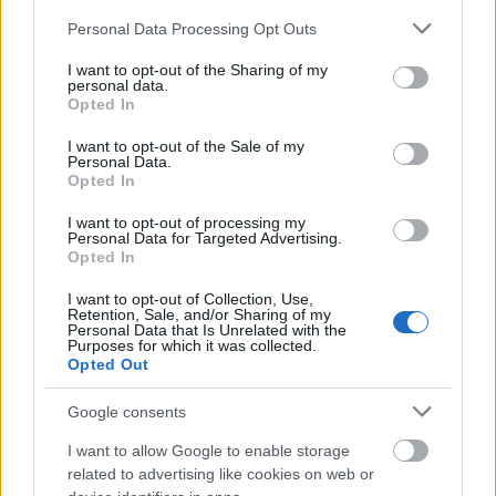
Please note that this website/app uses one or more Google
Personal Data Processing Opt Outs
services and may gather and store information including but
not limited to your visit or usage behaviour. You may click to
I want to opt-out of the Sharing of my
personal data.
grant or deny consent to Google and its third-party tags to
Opted In
use your data for below specified purposes in below Google
ΑΣΕΠ: Εξ αποστάσεως η πιο Εύκολη
consent section.
I want to opt-out of the Sale of my
Personal Data.
Πιστοποίηση Υπολογιστών σε 2
Opted In
μέρες
I want to opt-out of processing my
Personal Data for Targeted Advertising.
Opted In
I want to opt-out of Collection, Use,
Retention, Sale, and/or Sharing of my
Μάθε πρώτος όλες τις σημαντικές
Personal Data that Is Unrelated with the
Purposes for which it was collected.
ειδήσεις.
Opted Out
Βάλε το proson.gr στα αποτελέσματα
αναζήτησης της Google
Google consents
I want to allow Google to enable storage
related to advertising like cookies on web or