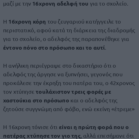
16χρονη αδελφή του
μαζί με την
για το σχολείο.
16χρονη κόρη
Η
του ζευγαριού κατήγγειλε το
περιστατικό, αφού κατά τη διάρκεια της διαδρομής
για το σχολείο, ο αδελφός της παραπονέθηκε για
έντονο πόνο στο πρόσωπο και το αυτί
.
Η ανήλικη περιέγραψε στο δικαστήριο ότι ο
αδελφός της άργησε να ξυπνήσει, γεγονός που
προκάλεσε την έκρηξη του πατέρα του, ο 42χρονος
τουλάχιστον τρεις φορές με
τον χτύπησε
χαστούκια στο πρόσωπο
και ο αδελφός της
ζητούσε συγγνώμη από φόβο, ενώ εκείνη «έτρεμε»
είναι η πρώτη φορά που ο
Η 16χρονη τόνισε ότι
πατέρας χτύπησε τον γιο της
, αλλά επεσήμανε ότι