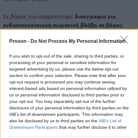
δικογραφία για
Σε βάρος του σχηματίστηκε
ενδοοικογενειακή σωματική βλάβη σε βάρος
ανηλίκου
αυτόφωρα
, οδηγήθηκε
στο Μονομελές
Proson -
Do Not Process My Personal Information
Πλημμελειοδικείο Θεσσαλονίκης
If you wish to opt-out of the sale, sharing to third parties, or
Το δικαστήριο διέκοψε για την προσκόμιση
processing of your personal or sensitive information for
ιατροδικαστικής έκθεσης
σχετικά με τον
targeted advertising by us, please use the below opt-out
section to confirm your selection. Please note that after your
τραυματισμό του 17χρονου και ο κατηγορούμενος
opt-out request is processed you may continue seeing
υπό κράτηση
παραμένει
μέχρι την ολοκλήρωση
interest-based ads based on personal information utilized by
της διαδικασίας
us or personal information disclosed to third parties prior to
your opt-out. You may separately opt-out of the further
disclosure of your personal information by third parties on the
IAB’s list of downstream participants. This information may
also be disclosed by us to third parties on the
IAB’s List of
ΑΣΕΠ: Πιστοποίηση Αγγλικών σε
Downstream Participants
that may further disclose it to other
μόνο 2 ημέρες στα χέρια σας
third parties.