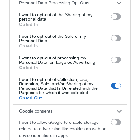
Please note that this website/app uses one or more Google
Personal Data Processing Opt Outs
συστήματος ασφαλείας.
services and may gather and store information including but
not limited to your visit or usage behaviour. You may click to
I want to opt-out of the Sharing of my
personal data.
grant or deny consent to Google and its third-party tags to
Ιδιαίτερη αναφορά γινόταν και στην κατάσταση
Opted In
use your data for below specified purposes in below Google
υπόγειας σωλήνωσης
, που φέρεται να
consent section.
I want to opt-out of the Sale of my
Personal Data.
έντονη διάβρωση
παρουσίαζε
και να είχε
Opted In
τοποθετηθεί χωρίς βασικά μέτρα ασφαλείας.
I want to opt-out of processing my
Personal Data for Targeted Advertising.
Opted In
«Εγώ είμαι το αφεντικό και θα κάνεις
ό,τι σου λέω»
I want to opt-out of Collection, Use,
Retention, Sale, and/or Sharing of my
Personal Data that Is Unrelated with the
Purposes for which it was collected.
Υδραυλικός που εργάστηκε στο έργο φέρεται να
Opted Out
κατέθεσε ότι του ζητήθηκε σύνδεση εξωτερικής
Google consents
δεξαμενής περίπου 5.000 λίτρων με το κτίριο μέσω
υπόγειου σωλήνα. Όπως υποστήριξε, είχε προτείνει
I want to allow Google to enable storage
related to advertising like cookies on web or
μέτρα προστασίας, τα οποία δεν
πρόσθετα
device identifiers in apps.
υλοποιήθηκαν
.