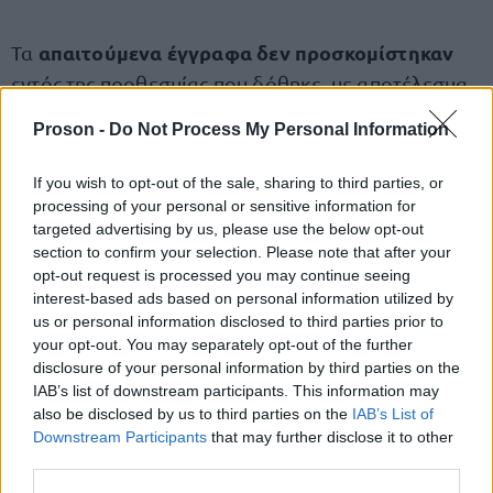
απαιτούμενα έγγραφα δεν προσκομίστηκαν
Τα
εντός της προθεσμίας που δόθηκε, με αποτέλεσμα
να αποφασιστεί η σφράγιση της εγκατάστασης
Proson -
Do Not Process My Personal Information
μέχρι νεωτέρας. Ο ιδιοκτήτης διατηρεί δικαίωμα
προσφυγής στην Αποκεντρωμένη Διοίκηση, υπό
If you wish to opt-out of the sale, sharing to third parties, or
την προϋπόθεση ότι θα καταθέσει πρώτα τα
processing of your personal or sensitive information for
targeted advertising by us, please use the below opt-out
προβλεπόμενα δικαιολογητικά.
section to confirm your selection. Please note that after your
opt-out request is processed you may continue seeing
interest-based ads based on personal information utilized by
Σύμφωνα με πληροφορίες, ήδη από τον περασμένο
us or personal information disclosed to third parties prior to
Ιούλιο υπήρχε τεχνική μελέτη για δύο κτίρια της
your opt-out. You may separately opt-out of the further
σοβαρές
μονάδας, η οποία έκανε λόγο για
disclosure of your personal information by third parties on the
αποκλίσεις από τη νομοθεσία
IAB’s list of downstream participants. This information may
. Μεταξύ άλλων,
also be disclosed by us to third parties on the
IAB’s List of
επισημαίνονταν προβλήματα στις αποστάσεις
Downstream Participants
that may further disclose it to other
δεξαμενών, αυξημένη πίεση σωληνώσεων και
third parties.
ανάγκη εγκατάστασης ολοκληρωμένου