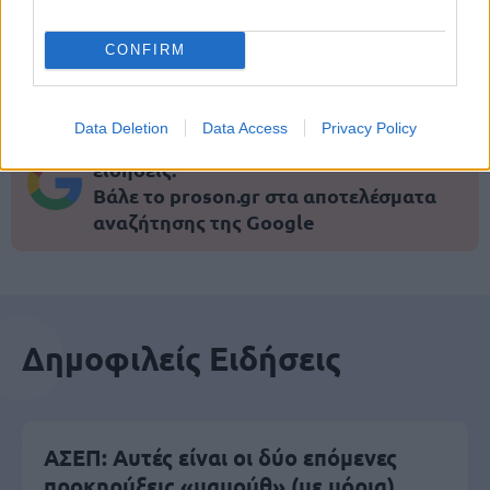
μέρες
CONFIRM
Data Deletion
Data Access
Privacy Policy
Μάθε πρώτος όλες τις σημαντικές
ειδήσεις.
Βάλε το proson.gr στα αποτελέσματα
αναζήτησης της Google
Δημοφιλείς Ειδήσεις
ΑΣΕΠ: Αυτές είναι οι δύο επόμενες
προκηρύξεις «μαμούθ» (με μόρια)