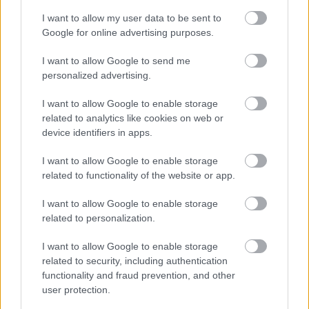
I want to allow my user data to be sent to
Google for online advertising purposes.
Εγώ είμαι το αφεντικό και θα κάνεις
«Μου είπε: “
ό,τι σου λέω
. Εσύ βάλε τον σωλήνα και είμαι εγώ
I want to allow Google to send me
υπεύθυνος από εδώ και πέρα για το τι θα συμβεί”»,
personalized advertising.
φέρεται να ανέφερε.
I want to allow Google to enable storage
related to analytics like cookies on web or
device identifiers in apps.
ΑΣΕΠ: Πιστοποίηση Αγγλικών σε
I want to allow Google to enable storage
related to functionality of the website or app.
μόνο 2 ημέρες στα χέρια σας
I want to allow Google to enable storage
related to personalization.
I want to allow Google to enable storage
related to security, including authentication
functionality and fraud prevention, and other
ΑΣΕΠ: Εξ αποστάσεως η πιο Εύκολη
user protection.
Πιστοποίηση Υπολογιστών σε 2