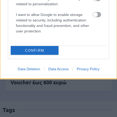
related to personalization.
I want to allow Google to enable storage
Τι σημαίνει η λέξη «ρίψασπις»
related to security, including authentication
functionality and fraud prevention, and other
user protection.
Προσλήψεις σε σχολεία: 1.116 θέσεις
εργασίας με απολυτήριο γυμνασίου
CONFIRM
Τουρισμός για Όλους 2026: Ποιοι
Data Deletion
Data Access
Privacy Policy
μπορούν να κάνουν αίτηση σήμερα –
Voucher έως 600 ευρώ
Tags