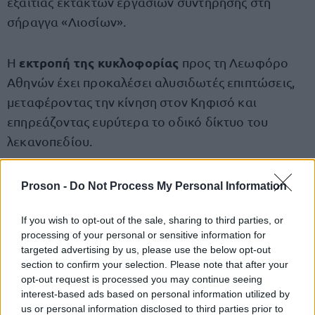
εξαιτίας έκτακτων εργασιών συντήρησης στη
σήραγγα «Λιοσίων».
εκτροπή της κυκλοφορίας
Η
προς τη Λεωφόρο
Αθηνών έχει προκαλέσει αλυσιδωτές επιπτώσεις,
μεταφέροντας την κίνηση στον Κηφισό και
επηρεάζοντας ευρύτερα το οδικό δίκτυο του
λεκανοπεδίου.
Χωρίς ταξί για δεύτερη ημέρα
Proson -
Do Not Process My Personal Information
Στην ήδη επιβαρυμένη εικόνα συμβάλλει και η
If you wish to opt-out of the sale, sharing to third parties, or
processing of your personal or sensitive information for
τριήμερη απεργία
των οδηγών ταξί, η οποία
targeted advertising by us, please use the below opt-out
βρίσκεται σε εξέλιξη και αναμένεται να διαρκέσει
section to confirm your selection. Please note that after your
έως το πρωί της Παρασκευής, αυξάνοντας τον
opt-out request is processed you may continue seeing
interest-based ads based on personal information utilized by
αριθμό των Ι.Χ. στους δρόμους και εντείνοντας την
us or personal information disclosed to third parties prior to