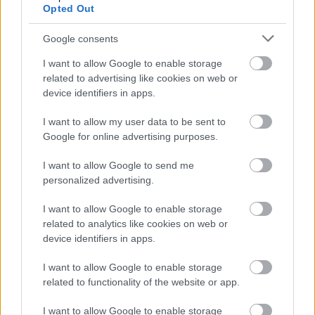
Opted Out
Google consents
I want to allow Google to enable storage
Μάθε πρώτος όλες τις σημαντικές
related to advertising like cookies on web or
device identifiers in apps.
ειδήσεις.
Βάλε το proson.gr στα αποτελέσματα
I want to allow my user data to be sent to
αναζήτησης της Google
Google for online advertising purposes.
I want to allow Google to send me
personalized advertising.
I want to allow Google to enable storage
Δημοφιλείς Ειδήσεις
related to analytics like cookies on web or
device identifiers in apps.
I want to allow Google to enable storage
ΕΟΠΥΥ: Επίδομα έως 150 ευρώ – Ποιοι
related to functionality of the website or app.
ασφαλισμένοι το δικαιούνται
I want to allow Google to enable storage