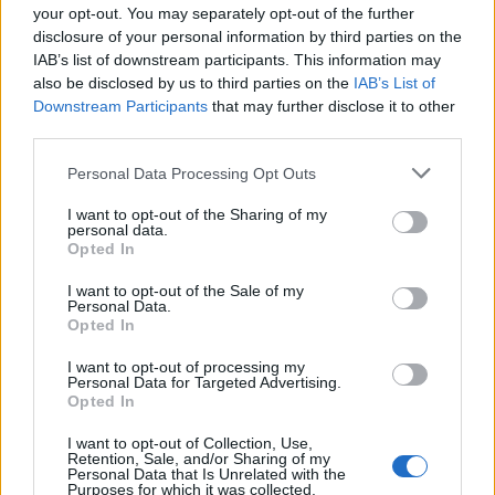
κυκλοφοριακή πίεση.
your opt-out. You may separately opt-out of the further
disclosure of your personal information by third parties on the
IAB’s list of downstream participants. This information may
οδηγοί
υπομονή
Οι
καλούνται να οπλιστούν με
,
also be disclosed by us to third parties on the
IAB’s List of
καθώς η κίνηση αναμένεται να παραμείνει
Downstream Participants
that may further disclose it to other
third parties.
αυξημένη και τις επόμενες ώρες.
Please note that this website/app uses one or more Google
Personal Data Processing Opt Outs
services and may gather and store information including but
not limited to your visit or usage behaviour. You may click to
I want to opt-out of the Sharing of my
personal data.
ΑΣΕΠ: Πιστοποίηση Αγγλικών σε
grant or deny consent to Google and its third-party tags to
Opted In
use your data for below specified purposes in below Google
μόνο 2 ημέρες στα χέρια σας
consent section.
I want to opt-out of the Sale of my
Personal Data.
Opted In
I want to opt-out of processing my
Personal Data for Targeted Advertising.
Opted In
ΑΣΕΠ: Εξ αποστάσεως η πιο Εύκολη
I want to opt-out of Collection, Use,
Πιστοποίηση Υπολογιστών σε 2
Retention, Sale, and/or Sharing of my
Personal Data that Is Unrelated with the
μέρες
Purposes for which it was collected.