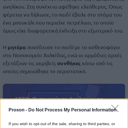
ανηλίκου. Στη συνέχεια αφέθηκε ελεύθερος. Όπως
φέρεται να δήλωσε, το παιδί έβαλε στο στόμα του
ένα μπουκάλι που περιείχε πετρέλαιο, το οποίο
όμως είχε διαφορετική ένδειξη στο εξωτερικό του.
μητέρα
Η
συνόδευσε το παιδί με το ασθενοφόρο
στο Νοσοκομείο Χαλκίδας, ενώ οι αρμόδιες αρχές
συνθήκες
εξετάζουν τις ακριβείς
κάτω από τις
οποίες σημειώθηκε το περιστατικό.
ΑΣΕΠ: Πιστοποίηση Αγγλικών σε
μόνο 2 ημέρες στα χέρια σας
Proson -
Do Not Process My Personal Information
If you wish to opt-out of the sale, sharing to third parties, or