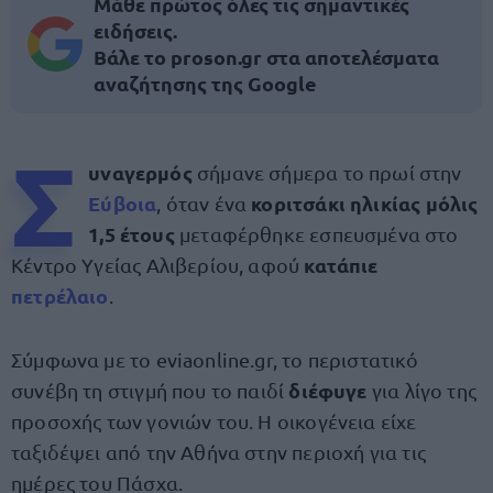
Μάθε πρώτος όλες τις σημαντικές
ειδήσεις.
Βάλε το proson.gr στα αποτελέσματα
αναζήτησης της Google
Σ
υναγερμός
σήμανε σήμερα το πρωί στην
Εύβοια
κοριτσάκι ηλικίας μόλις
, όταν ένα
1,5 έτους
μεταφέρθηκε εσπευσμένα στο
κατάπιε
Κέντρο Υγείας Αλιβερίου, αφού
πετρέλαιο
.
Σύμφωνα με το eviaonline.gr, το περιστατικό
διέφυγε
συνέβη τη στιγμή που το παιδί
για λίγο της
προσοχής των γονιών του. Η οικογένεια είχε
ταξιδέψει από την Αθήνα στην περιοχή για τις
ημέρες του Πάσχα.