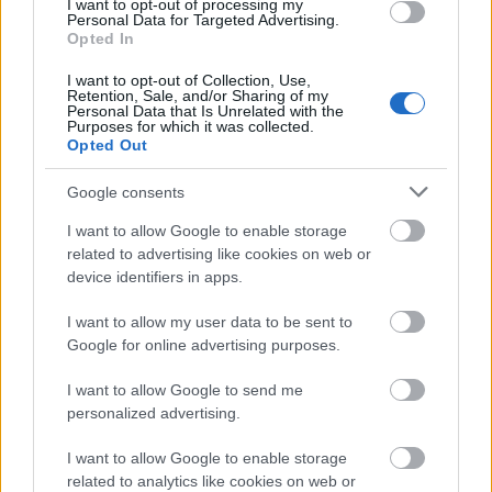
I want to opt-out of processing my
Personal Data for Targeted Advertising.
Opted In
I want to opt-out of Collection, Use,
ΑΣΕΠ: Νέος γραπτός διαγωνισμός -
Retention, Sale, and/or Sharing of my
Personal Data that Is Unrelated with the
Μόνιμοι στο υπουργείο Εξωτερικών
Purposes for which it was collected.
Opted Out
Google consents
Κατώτατος μισθός: Σενάριο για
I want to allow Google to enable storage
αύξηση στα 1.000 ευρώ από το 2027
related to advertising like cookies on web or
device identifiers in apps.
I want to allow my user data to be sent to
ΑΣΕΠ 6Κ/2026: 315 μόνιμοι στο
Google for online advertising purposes.
Δημόσιο - Στις 1.102 οι αιτήσεις
(στατιστικά)
I want to allow Google to send me
personalized advertising.
I want to allow Google to enable storage
ΑΣΕΠ - Προσλήψεις αναπληρωτών:
related to analytics like cookies on web or