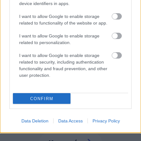
device identifiers in apps.
Βγαίνουν τα προσωρινά αποτελέσματα
(1ΓΕ και 2ΓΕ/2026)
I want to allow Google to enable storage
related to functionality of the website or app.
I want to allow Google to enable storage
related to personalization.
Tags
I want to allow Google to enable storage
related to security, including authentication
Εύβοια
Νοσοκομεία
ΕΚΑΒ
Πετρέλαιο
functionality and fraud prevention, and other
user protection.
Αστυνομία
CONFIRM
Data Deletion
Data Access
Privacy Policy