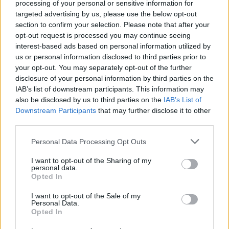
processing of your personal or sensitive information for
targeted advertising by us, please use the below opt-out
section to confirm your selection. Please note that after your
ΑΣΕΠ: Εξ αποστάσεως η πιο Εύκολη
opt-out request is processed you may continue seeing
interest-based ads based on personal information utilized by
Πιστοποίηση Υπολογιστών σε 2
us or personal information disclosed to third parties prior to
μέρες
your opt-out. You may separately opt-out of the further
disclosure of your personal information by third parties on the
IAB’s list of downstream participants. This information may
also be disclosed by us to third parties on the
IAB’s List of
Downstream Participants
that may further disclose it to other
third parties.
Μάθε πρώτος όλες τις σημαντικές
ειδήσεις.
Please note that this website/app uses one or more Google
Personal Data Processing Opt Outs
Βάλε το proson.gr στα αποτελέσματα
services and may gather and store information including but
αναζήτησης της Google
not limited to your visit or usage behaviour. You may click to
I want to opt-out of the Sharing of my
personal data.
grant or deny consent to Google and its third-party tags to
Opted In
use your data for below specified purposes in below Google
consent section.
I want to opt-out of the Sale of my
Personal Data.
Opted In
Δημοφιλείς Ειδήσεις