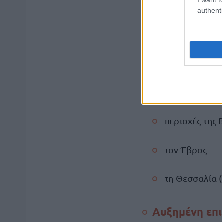
Σάμος
authenti
Ρόδος
Έως 12 δωρεά
Παρέχονται σε:
περιοχές της 
τον Έβρος
τη Θεσσαλία 
Αυξημένη επι