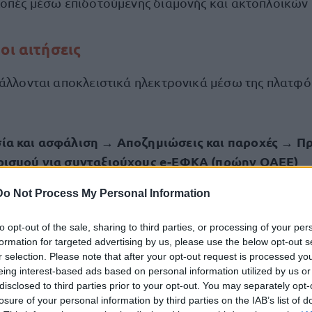
κοπές μέσω επιδοτούμενης διαμονής και ακτοπλοϊκών
οι αιτήσεις
βάλλονται αποκλειστικά ηλεκτρονικά μέσω της πλατφ
ία και ασφάλιση → Αποζημιώσεις και παροχές → 
ρισμού για συνταξιούχους e-ΕΦΚΑ (πρώην ΟΑΕΕ)
Do Not Process My Personal Information
γές και πρόγραμμα διάρκειας 13 μηνών
to opt-out of the sale, sharing to third parties, or processing of your per
ινωνικού Τουρισμού 2026-2027:
formation for targeted advertising by us, please use the below opt-out s
r selection. Please note that after your opt-out request is processed y
eing interest-based ads based on personal information utilized by us or
3 εκατ. ευρώ
ό προϋπολογισμό
disclosed to third parties prior to your opt-out. You may separately opt-
losure of your personal information by third parties on the IAB’s list of