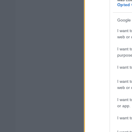
Opted 
Ωστόσο, για συγ
Google 
I want t
Έως 10 δωρεά
web or d
I want t
Ισχύουν για τα ν
purpose
Λέρος
I want 
I want t
Μυτιλήνη
web or d
I want t
Χίος
or app.
Κως
I want t
I want t