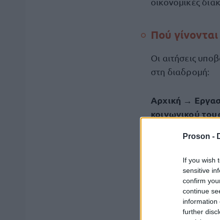
οικονομικές δια
Πού γίνονται 
Οι αιτήσεις υπο
στη διαδρομή:
Αρχική → Εργασ
κοινωνικού του
Proson -
25.000 επιτα
If you wish 
Το πρόγραμμα Κο
sensitive in
confirm you
continue se
έχει συνολικ
information 
further disc