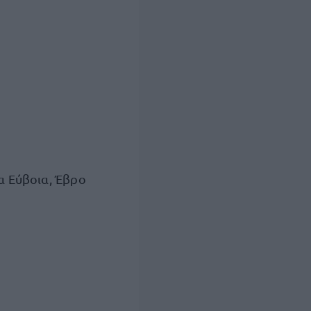
ια Εύβοια, Έβρο