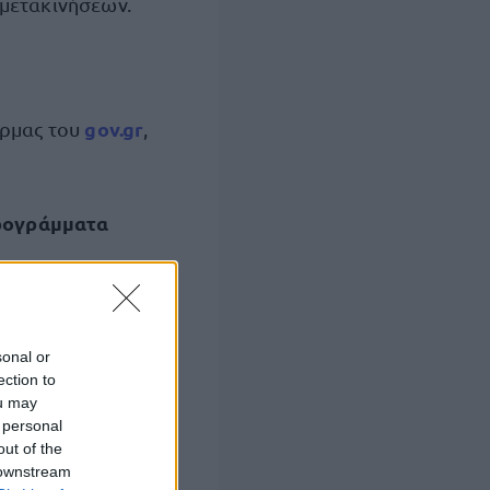
 μετακινήσεων.
gov.gr
όρμας του
,
Προγράμματα
sonal or
ection to
ou may
 personal
out of the
 downstream