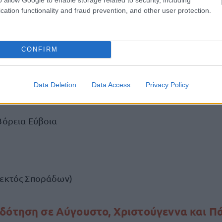
cation functionality and fraud prevention, and other user protection.
CONFIRM
ν διανυκτερεύσεις
Data Deletion
Data Access
Privacy Policy
Βόρεια Εύβοια
(εκτός Σποράδων)
δότηση σε Αύγουστο, Χριστούγεννα και Π