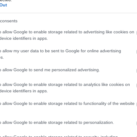
Out
κεκριμένες περιοχές προβλέπονται αυξημένες παροχές
consents
o allow Google to enable storage related to advertising like cookies on
ν διανυκτερεύσεις
evice identifiers in apps.
o allow my user data to be sent to Google for online advertising
ησιά:
s.
to allow Google to send me personalized advertising.
o allow Google to enable storage related to analytics like cookies on
evice identifiers in apps.
o allow Google to enable storage related to functionality of the website
o allow Google to enable storage related to personalization.
o allow Google to enable storage related to security, including