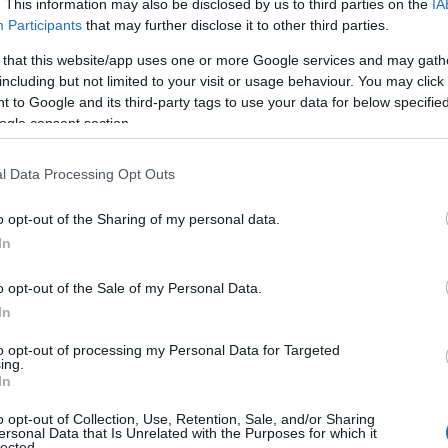
. This information may also be disclosed by us to third parties on the
IA
 Ιουνίου 2026
Participants
that may further disclose it to other third parties.
 that this website/app uses one or more Google services and may gath
νες
including but not limited to your visit or usage behaviour. You may click 
 to Google and its third-party tags to use your data for below specifi
ogle consent section.
25.000 επιταγών κοινωνικού τουρισμού
 χορήγηση
l Data Processing Opt Outs
ιστοιχεί σε έναν μοναδικό αριθμό για κάθε δικαιούχο
δίνει τη δυνατότητα πραγματοποίησης διακοπών σε 
o opt-out of the Sharing of my personal data.
 Μητρώου Παρόχων της ΔΥΠΑ.
In
o opt-out of the Sale of my Personal Data.
ν διανυκτερεύσεις προβλέπονται
In
to opt-out of processing my Personal Data for Targeted
πορούν να πραγματοποιήσουν:
ing.
In
τερεύσεις
με μικρή ιδιωτική συμμετοχή σε τουριστικ
o opt-out of Collection, Use, Retention, Sale, and/or Sharing
ersonal Data that Is Unrelated with the Purposes for which it
ς.
lected.