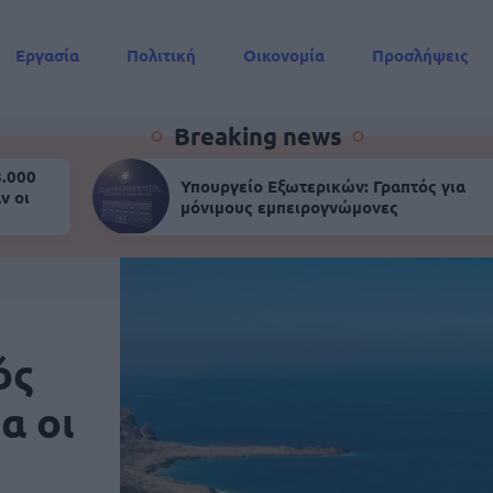
Εργασία
Πολιτική
Οικονομία
Προσλήψεις
Συντάξεις
Breaking news
8.000
Υπουργείο Εξωτερικών: Γραπτός για
ν οι
μόνιμους εμπειρογνώμονες
ός
α οι