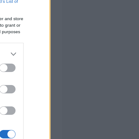
B’s List of
er and store
to grant or
ed purposes
 και
συνεργαζόμενα
ά καταλύματα του