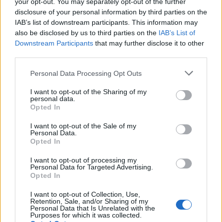
your opt-out. You may separately opt-out of the further
disclosure of your personal information by third parties on the
IAB’s list of downstream participants. This information may
also be disclosed by us to third parties on the
IAB’s List of
ΑΣΕΠ: Πιστοποίηση Αγγλικών σε
Downstream Participants
that may further disclose it to other
μόνο 2 ημέρες στα χέρια σας
third parties.
Please note that this website/app uses one or more Google
Personal Data Processing Opt Outs
services and may gather and store information including but
not limited to your visit or usage behaviour. You may click to
I want to opt-out of the Sharing of my
personal data.
grant or deny consent to Google and its third-party tags to
Opted In
use your data for below specified purposes in below Google
ΑΣΕΠ: Εξ αποστάσεως η πιο Εύκολη
consent section.
I want to opt-out of the Sale of my
Πιστοποίηση Υπολογιστών σε 2
Personal Data.
Opted In
μέρες
I want to opt-out of processing my
Personal Data for Targeted Advertising.
Opted In
I want to opt-out of Collection, Use,
Retention, Sale, and/or Sharing of my
Μάθε πρώτος όλες τις σημαντικές
Personal Data that Is Unrelated with the
Purposes for which it was collected.
ειδήσεις.