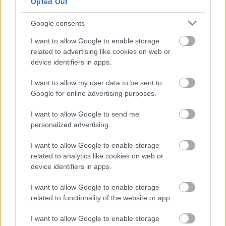
Opted Out
Βάλε το proson.gr στα αποτελέσματα
αναζήτησης της Google
Google consents
I want to allow Google to enable storage
related to advertising like cookies on web or
device identifiers in apps.
Δημοφιλείς Ειδήσεις
I want to allow my user data to be sent to
Google for online advertising purposes.
I want to allow Google to send me
personalized advertising.
Αυτό το επίδομα δίνει 300 ευρώ - Δεν
χρειάζεται αίτηση
I want to allow Google to enable storage
related to analytics like cookies on web or
device identifiers in apps.
Τουρισμός για Όλους 2026: Voucher
I want to allow Google to enable storage
έως 600 ευρώ - Ποια ΑΦΜ παίρνουν
related to functionality of the website or app.
σειρά σήμερα
I want to allow Google to enable storage