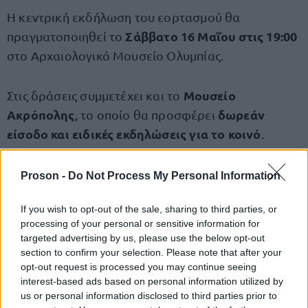
Η κεντρική εκδήλωση του εορτασμού θα
Σάββατο 16 Μαΐου στις 19:00
πραγματοποιηθεί το
στο Αρχαιολογικό Μουσείο Ολυμπίας.
Μουσείο
Στις δράσεις συμμετέχει και το
Ακρόπολης
δωρεάν
, το οποίο θα προσφέρει
είσοδο και ειδικές εκδηλώσεις για το κοινό
.
Η Διεθνής Ημέρα Μουσείων καθιερώθηκε το 1977
Proson -
Do Not Process My Personal Information
από το ICOM και κάθε χρόνο αποτελεί μια ευκαιρία
If you wish to opt-out of the sale, sharing to third parties, or
ανάδειξης της σημασίας των μουσείων ως
processing of your personal or sensitive information for
ζωντανών πυρήνων πολιτισμού, εκπαίδευσης και
targeted advertising by us, please use the below opt-out
κοινωνικής σύνδεσης.
section to confirm your selection. Please note that after your
opt-out request is processed you may continue seeing
interest-based ads based on personal information utilized by
Δείτε ολόκληρο το πρόγραμμα των δράσεων
us or personal information disclosed to third parties prior to