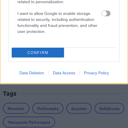
related to personalization.
I want to allow Google to enable storage
ΔΥΠΑ: Ειδικό βοήθημα ανεργίας 565
related to security, including authentication
ευρώ – Ποια δικαιολογητικά
functionality and fraud prevention, and other
απαιτούνται
user protection.
CONFIRM
ΑΣΕΠ: 1.866 μόνιμες προσλήψεις ΑμεΑ
- Τι ειδικότητες θα ζητηθούν
Data Deletion
Data Access
Privacy Policy
Tags
Μουσείο
Πολιτισμός
Δωρεάν
Εκδήλωση
Υπουργείο Πολιτισμού