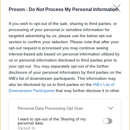
προστατεύει την ιδιωτικότητα
νομοθεσίας που
Proson -
Do Not Process My Personal Information
και την αξιοπρέπεια των εμπλεκόμενων προσώπων.
If you wish to opt-out of the sale, sharing to third parties, or
processing of your personal or sensitive information for
targeted advertising by us, please use the below opt-out
section to confirm your selection. Please note that after your
ΑΣΕΠ: Πιστοποίηση Αγγλικών σε
opt-out request is processed you may continue seeing
μόνο 2 ημέρες στα χέρια σας
interest-based ads based on personal information utilized by
us or personal information disclosed to third parties prior to
your opt-out. You may separately opt-out of the further
disclosure of your personal information by third parties on the
IAB’s list of downstream participants. This information may
also be disclosed by us to third parties on the
IAB’s List of
Downstream Participants
that may further disclose it to other
ΑΣΕΠ: Εξ αποστάσεως η πιο Εύκολη
third parties.
Πιστοποίηση Υπολογιστών σε 2
Please note that this website/app uses one or more Google
μέρες
Personal Data Processing Opt Outs
services and may gather and store information including but
not limited to your visit or usage behaviour. You may click to
I want to opt-out of the Sharing of my
personal data.
grant or deny consent to Google and its third-party tags to
Opted In