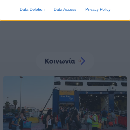
Απώλεια
Θάνατος
Παιδιά
Data Deletion
Data Access
Privacy Policy
Κοινωνία