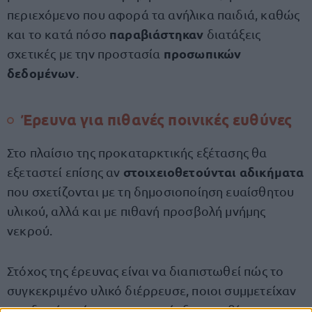
περιεχόμενο που αφορά τα ανήλικα παιδιά, καθώς
παραβιάστηκαν
και το κατά πόσο
διατάξεις
προσωπικών
σχετικές με την προστασία
δεδομένων
.
Έρευνα για πιθανές ποινικές ευθύνες
Στο πλαίσιο της προκαταρκτικής εξέτασης θα
στοιχειοθετούνται αδικήματα
εξεταστεί επίσης αν
που σχετίζονται με τη δημοσιοποίηση ευαίσθητου
υλικού, αλλά και με πιθανή προσβολή μνήμης
νεκρού.
Στόχος της έρευνας είναι να διαπιστωθεί πώς το
συγκεκριμένο υλικό διέρρευσε, ποιοι συμμετείχαν
στη διακίνησή του και αν υπήρξε παραβίαση της