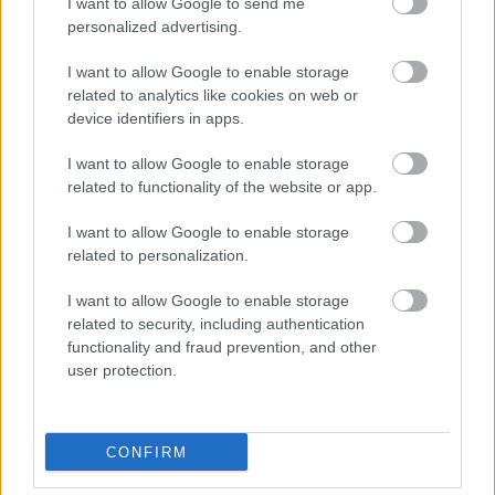
I want to allow Google to send me
personalized advertising.
Σχολεία: 42 προσλήψεις καθαριστών
I want to allow Google to enable storage
στον Δήμο Ηγουμενίτσας
related to analytics like cookies on web or
device identifiers in apps.
I want to allow Google to enable storage
ΑΣΕΠ: Οι τρεις επικρατέστεροι
related to functionality of the website or app.
υποψήφιοι για την ΑΕΜΥ
I want to allow Google to enable storage
related to personalization.
Εθνική Σύνταξη 2026: Στα 446,87 ευρώ
I want to allow Google to enable storage
related to security, including authentication
το πλήρες ποσό
functionality and fraud prevention, and other
user protection.
Tags
CONFIRM