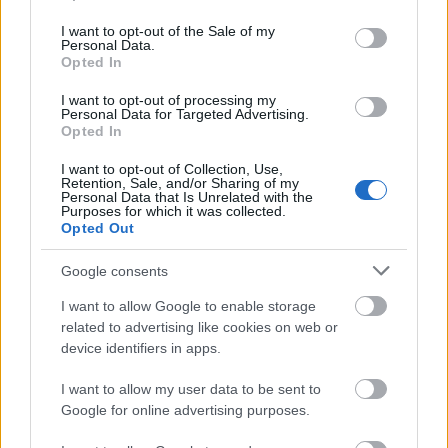
use your data for below specified purposes in below Google
consent section.
I want to opt-out of the Sale of my
Μάθε πρώτος όλες τις σημαντικές
Personal Data.
Opted In
ειδήσεις.
Βάλε το proson.gr στα αποτελέσματα
I want to opt-out of processing my
Personal Data for Targeted Advertising.
αναζήτησης της Google
Opted In
I want to opt-out of Collection, Use,
Retention, Sale, and/or Sharing of my
Personal Data that Is Unrelated with the
Purposes for which it was collected.
Opted Out
Δημοφιλείς Ειδήσεις
Google consents
I want to allow Google to enable storage
related to advertising like cookies on web or
Πυροσβεστική Σχολή: Νέος
device identifiers in apps.
κανονισμός για δόκιμους – Τι αλλάζει
σε διαμονή, σίτιση και πρακτική
I want to allow my user data to be sent to
εκπαίδευση
Google for online advertising purposes.