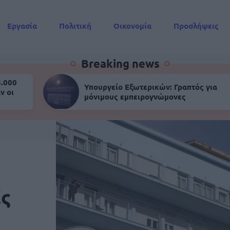
Εργασία
Πολιτική
Οικονομία
Προσλήψεις
Συντάξεις
Breaking news
8.000
Υπουργείο Εξωτερικών: Γραπτός για
ν οι
μόνιμους εμπειρογνώμονες
ίς