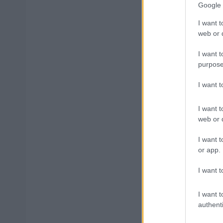
Google 
I want t
web or d
Μάθε 
Βάλε
I want t
purpose
I want 
Δημοφιλ
I want t
web or d
I want t
or app.
Ανοικτές 1
I want t
I want t
ΥΠΕΣ: Προ
authenti
Στάδιο