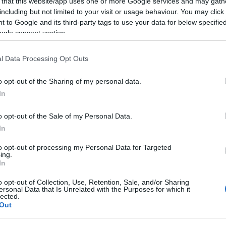
 that this website/app uses one or more Google services and may gath
ώμα πολυκατοικίας, υπό συνθήκες πλήρους εγκατάλει
including but not limited to your visit or usage behaviour. You may click 
 to Google and its third-party tags to use your data for below specifi
ogle consent section.
φάνιση παρόμοιων περιστατικών
σε τόσο σύντομο δι
ι ενισχύει την ανάγκη για συστηματικότερους κοινωνι
l Data Processing Opt Outs
κής.
o opt-out of the Sharing of my personal data.
In
τοποίηση Αγγλικών σε μόνο 2 ημέρες στα χέρια
o opt-out of the Sale of my Personal Data.
In
to opt-out of processing my Personal Data for Targeted
ing.
In
o opt-out of Collection, Use, Retention, Sale, and/or Sharing
αποστάσεως η πιο Εύκολη Πιστοποίηση Υπολογι
ersonal Data that Is Unrelated with the Purposes for which it
lected.
Out