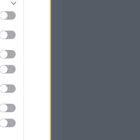
ς Google
ο)
 το Β'