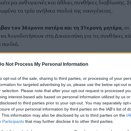
ιαίτερα ανθυγιεινές και άθλιες συνθήκες διαβίωσης. 
μένα τα τρία ανήλικα παιδιά της οικογένειας.
βαν τον 36χρονο πατέρα και τη 31χρονη μητέρα
, οι
 να λογοδοτήσουν στη Δικαιοσύνη για τις συνθήκες κά
 παιδιά.
ι τρία παιδιά, ένα αγόρι 7 ετών και δύο κορίτσια ηλι
Do Not Process My Personal Information
 απομάκρυνσή τους από το διαμέρισμα στους Αγίους Α
στο Νοσοκομείο Παίδων «Αγία Σοφία»
θηκαν άμεσα
to opt-out of the sale, sharing to third parties, or processing of your per
formation for targeted advertising by us, please use the below opt-out s
ς απαραίτητες ιατρικές εξετάσεις, ώστε να αξιολογηθ
r selection. Please note that after your opt-out request is processed y
και να τους παρασχεθεί η αναγκαία φροντίδα.
eing interest-based ads based on personal information utilized by us or
disclosed to third parties prior to your opt-out. You may separately opt-
losure of your personal information by third parties on the IAB’s list of
στις αρμόδιες Αρχ
ιστατικό προκαλεί προβληματισμό
. This information may also be disclosed by us to third parties on the
IA
α μόλις 24ωρα
μετά την αντίστοιχη υπόθεση στο Περισ
Participants
that may further disclose it to other third parties.
οι έρευνες είχαν αποκαλύψει ότι έξι παιδιά
η,
ζούσαν