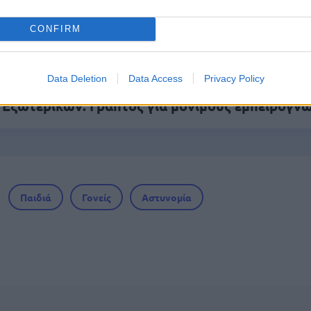
CONFIRM
ς αναπληρωτών: Περίπου 30.000 ονόματα στην
Data Deletion
Data Access
Privacy Policy
 Εξωτερικών: Γραπτός για μόνιμους εμπειρογν
Παιδιά
Γονείς
Αστυνομία