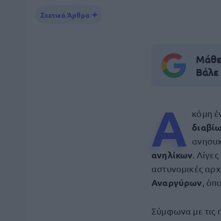
Σχετικά Άρθρα
Μάθε 
Βάλε
Α
κόμη έ
διαβί
ανησυχ
ανηλίκων
. Λίγε
αστυνομικές αρχ
Αναργύρων
, όπ
Σύμφωνα με τις 