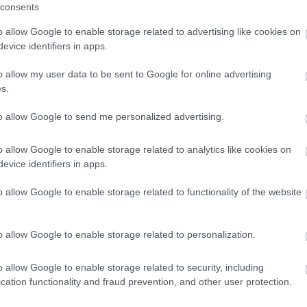
consents
o allow Google to enable storage related to advertising like cookies on
evice identifiers in apps.
πρώτος όλες τις σημαντικές ειδήσεις.
 το proson.gr στα αποτελέσματα αναζήτησης τη
o allow my user data to be sent to Google for online advertising
s.
to allow Google to send me personalized advertising.
είς Ειδήσεις
o allow Google to enable storage related to analytics like cookies on
evice identifiers in apps.
o allow Google to enable storage related to functionality of the website
.779 θέσεις εργασίας στο Δημόσιο (χωρίς πτυχί
o allow Google to enable storage related to personalization.
o allow Google to enable storage related to security, including
γραμματισμός προσλήψεων 2027 - Παρατείνεται
cation functionality and fraud prevention, and other user protection.