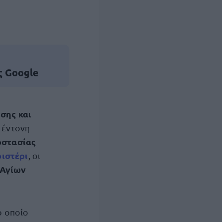
ς Google
σης και
 έντονη
οστασίας
ιστέρι
, οι
 Αγίων
ο οποίο