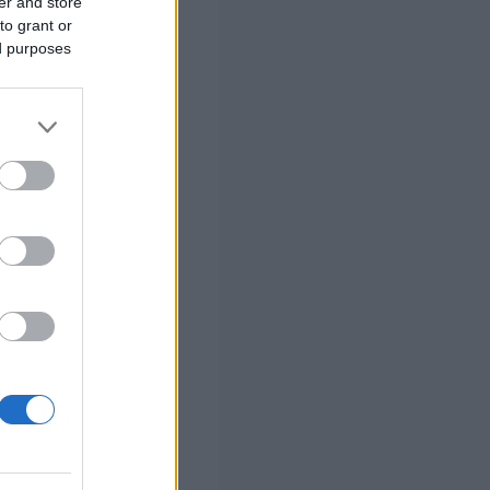
er and store
ψης.
to grant or
ed purposes
άστημα εντείνει
κούς ελέγχους σε
 σας
στών σε 2