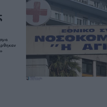
ς
ισμα
φέρθηκαν
α»