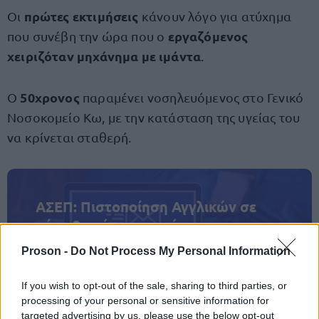
πρώτες
εκτιμήσεις
Οι
κάνουν λόγο για ατύχημα
εργαζόμενος
που συνέβη την ώρα που ο
χειριζόταν μηχάνημα με ιμάντα
.
50χρονος
Ο
παραμένει νοσηλευόμενος στο Γενικό
Νοσοκομείο Κω, με την κατάσταση της υγείας του
να κρίνεται σταθερή.
ΑΣΕΠ: Πιστοποίηση Αγγλικών σε
μόνο 2 ημέρες στα χέρια σας
Proson -
Do Not Process My Personal Information
If you wish to opt-out of the sale, sharing to third parties, or
processing of your personal or sensitive information for
targeted advertising by us, please use the below opt-out