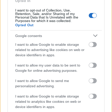
Opted In
e-ΕΦΚΑ: Έως 846 ευρώ επιπλέον στη
I want to opt-out of Collection, Use,
σύνταξη – Ποιοι δικαιούνται τα
Retention, Sale, and/or Sharing of my
Personal Data that Is Unrelated with the
χρήματα
Purposes for which it was collected.
Opted Out
Google consents
Πυροσβεστική Σχολή: Νέος
I want to allow Google to enable storage
κανονισμός για δόκιμους – Τι αλλάζει
related to advertising like cookies on web or
σε διαμονή, σίτιση και πρακτική
device identifiers in apps.
εκπαίδευση
I want to allow my user data to be sent to
Google for online advertising purposes.
ΔΥΠΑ: Ευκαιρία συνταξιοδότησης για
I want to allow Google to send me
personalized advertising.
8.000 ανέργους άνω των 55 ετών –
Ξεκίνησαν οι αιτήσεις
I want to allow Google to enable storage
related to analytics like cookies on web or
device identifiers in apps.