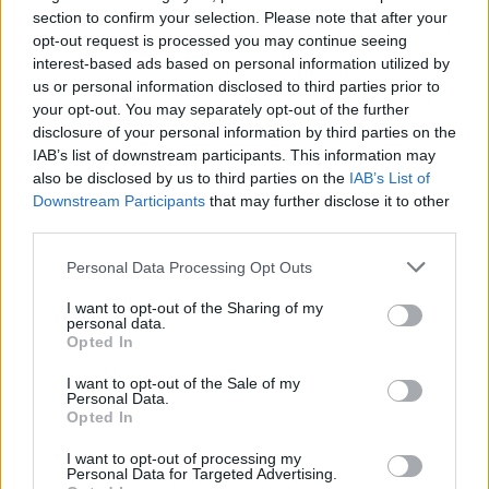
ΑΣΕΠ: Εξ αποστάσεως η πιο Εύκολη
section to confirm your selection. Please note that after your
Πιστοποίηση Υπολογιστών σε 2
opt-out request is processed you may continue seeing
interest-based ads based on personal information utilized by
μέρες
us or personal information disclosed to third parties prior to
your opt-out. You may separately opt-out of the further
disclosure of your personal information by third parties on the
IAB’s list of downstream participants. This information may
also be disclosed by us to third parties on the
IAB’s List of
Μάθε πρώτος όλες τις σημαντικές
Downstream Participants
that may further disclose it to other
third parties.
ειδήσεις.
Βάλε το proson.gr στα αποτελέσματα
Please note that this website/app uses one or more Google
Personal Data Processing Opt Outs
αναζήτησης της Google
services and may gather and store information including but
not limited to your visit or usage behaviour. You may click to
I want to opt-out of the Sharing of my
personal data.
grant or deny consent to Google and its third-party tags to
Opted In
use your data for below specified purposes in below Google
consent section.
I want to opt-out of the Sale of my
Personal Data.
Δημοφιλείς Ειδήσεις
Opted In
I want to opt-out of processing my
Personal Data for Targeted Advertising.