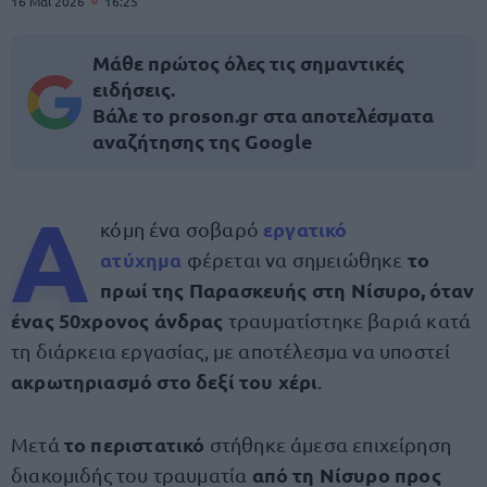
16 Μαΐ 2026
16:25
Μάθε πρώτος όλες τις σημαντικές
ειδήσεις.
Βάλε το proson.gr στα αποτελέσματα
αναζήτησης της Google
Α
εργατικό
κόμη ένα σοβαρό
ατύχημα
το
φέρεται να
σημειώθηκε
πρωί της Παρασκευής στη Νίσυρο, όταν
ένας 50χρονος άνδρας
τραυματίστηκε βαριά κατά
τη διάρκεια εργασίας, με αποτέλεσμα να υποστεί
ακρωτηριασμό στο δεξί του χέρι
.
το
περιστατικό
Μετά
στήθηκε άμεσα επιχείρηση
από τη Νίσυρο προς
διακομιδής του τραυματία