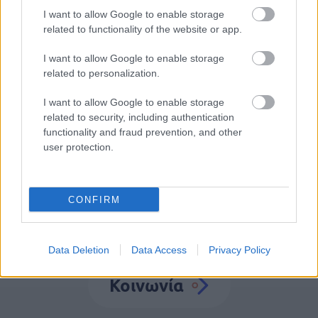
ΥΠΕΣ: Προγραμματισμός προσλήψεων
I want to allow Google to enable storage
2027 - Παρατείνεται το Β' Στάδιο
related to functionality of the website or app.
I want to allow Google to enable storage
related to personalization.
Tags
I want to allow Google to enable storage
related to security, including authentication
functionality and fraud prevention, and other
Εργατικό ατύχημα
Εργαζόμενοι
ΕΚΑΒ
user protection.
CONFIRM
Data Deletion
Data Access
Privacy Policy
Κοινωνία