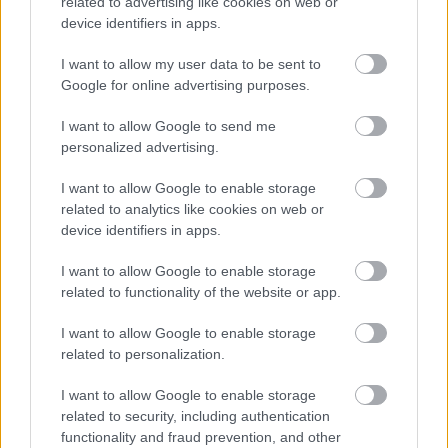
related to advertising like cookies on web or
device identifiers in apps.
2003
Ο 25χρονος Νεπαλέζος Πέμπα Ντόρζι
Σέρπα ανεβαίνει σε χρόνο ρεκόρ στην κορυφή
I want to allow my user data to be sent to
Google for online advertising purposes.
του Έβερεστ, σε 12 ώρες και 45 λεπτά.
I want to allow Google to send me
2004
Μεγάλος νικητής του 57ου
personalized advertising.
Κινηματογραφικού Φεστιβάλ των Κανών
I want to allow Google to enable storage
αναδεικνύεται το πολιτικό ντοκιμαντέρ
related to analytics like cookies on web or
«Φαρενάιτ 9/11» του Αμερικανού σκηνοθέτη
device identifiers in apps.
Μάικλ Μουρ. Η αναγγελία της απονομής γίνεται
I want to allow Google to enable storage
δεκτή μέσω καταιγιστικών χειροκροτημάτων,
related to functionality of the website or app.
ενώ ο σκηνοθέτης αφιερώνει την ταινία «στα
παιδιά του Ιράκ και της Αμερικής» και «σε όλους
I want to allow Google to enable storage
related to personalization.
όσοι υποφέρουν εξαιτίας μας». Το Μεγάλο
Βραβείο της Επιτροπής αποσπά το "Old Boy"
I want to allow Google to enable storage
του Παρκ Τσαν
related to security, including authentication
functionality and fraud prevention, and other