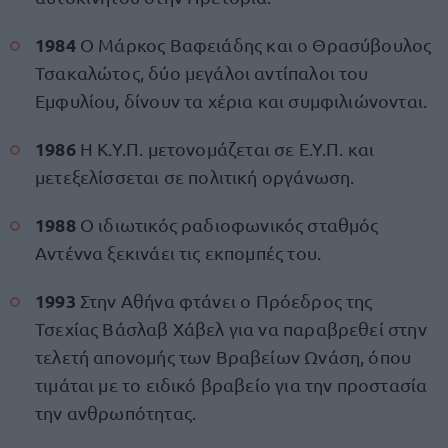
1984
Ο Μάρκος Βαφειάδης και ο Θρασύβουλος
Τσακαλώτος, δύο μεγάλοι αντίπαλοι του
Εμφυλίου, δίνουν τα χέρια και συμφιλιώνονται.
1986
Η Κ.Υ.Π. μετονομάζεται σε Ε.Υ.Π. και
μετεξελίσσεται σε πολιτική οργάνωση.
1988
Ο ιδιωτικός ραδιοφωνικός σταθμός
Αντέννα ξεκινάει τις εκπομπές του.
1993
Στην Αθήνα φτάνει ο Πρόεδρος της
Τσεχίας Βάσλαβ Χάβελ για να παραβρεθεί στην
τελετή απονομής των Βραβείων Ωνάση, όπου
τιμάται με το ειδικό βραβείο για την προστασία
την ανθρωπότητας.