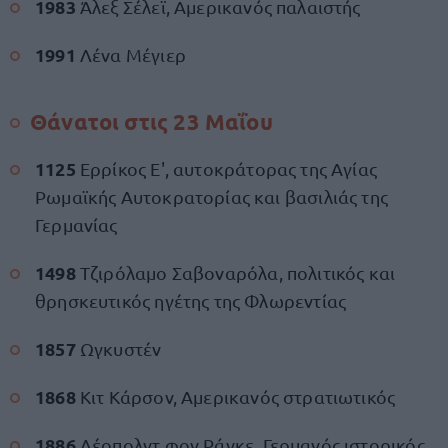
1983
Άλεξ Σέλεϊ, Αμερικανός παλαιστής
1991
Λένα Μέγιερ
Θάνατοι στις 23 Μαΐου
1125
Ερρίκος Ε', αυτοκράτορας της Αγίας
Ρωμαϊκής Αυτοκρατορίας και βασιλιάς της
Γερμανίας
1498
Τζιρόλαμο Σαβοναρόλα, πολιτικός και
θρησκευτικός ηγέτης της Φλωρεντίας
1857
Ωγκυστέν
1868
Κιτ Κάρσον, Αμερικανός στρατιωτικός
1886
Λέοπολντ φον Ράνκε, Γερμανός ιστορικός