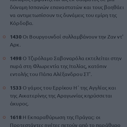
δύναμη Ισπανών επαναστατών και τους βοηθάει
να αντιμετωπίσουν τις δυνάμεις του εμίρη της
Κόρδοβα.
1430
Οι Βουργουνδοί συλλαμβάνουν την Ζαν ντ'
Αρκ.
1498
Ο Τζιρόλαμο Σαβοναρόλα εκτελείται στην
πυρά στη Φλωρεντία της Ιταλίας, κατόπιν
εντολής του Πάπα Αλέξανδρου ΣΤ'.
1533
Ο γάμος του Ερρίκου Η΄ της Αγγλίας και
της Αικατερίνης της Αραγωνίας κηρύσσεται
άκυρος.
1618
Η Εκπαραθύρωση της Πράγας: οι
Προτεστάντες ηγέτες πετούν από το παράθυρο