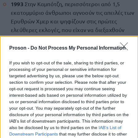
1993
Στην Καμπότζη, περισσότεροι από 1,5
εκατομμύριο άνθρωποι αγνοούν τις απειλές των
Ερυθρών Χμερ και ψηφίζουν στις πρώτες
ελεύθερες εκλογές, που είχαν να διεξαχθούν
στη χώρα περισσότερο από δυο δεκαετίες.
Proson -
Do Not Process My Personal Information
1994
Η Coca Cola εισβάλλει και στην Αλβανία,
μέσω του ιταλικού επιχειρηματικού ομίλου
If you wish to opt-out of the sale, sharing to third parties, or
processing of your personal or sensitive information for
Φερούτσι, εγκαινιάζοντας το πρώτο
targeted advertising by us, please use the below opt-out
εργοστάσιο παραγωγής της.
section to confirm your selection. Please note that after your
opt-out request is processed you may continue seeing
1994
Στο Φεστιβάλ Κινηματογράφου των
interest-based ads based on personal information utilized by
us or personal information disclosed to third parties prior to
Κανών, ο Χρυσός Φοίνικας απονέμεται στην
your opt-out. You may separately opt-out of the further
ταινία Pulp Fiction, του Κουέντιν Ταραντίνο.
disclosure of your personal information by third parties on the
IAB’s list of downstream participants. This information may
1995
Ανακοινώνεται επίσημα η κυκλοφορία της
also be disclosed by us to third parties on the
IAB’s List of
γλώσσας προγραμματισμού Java.
Downstream Participants
that may further disclose it to other