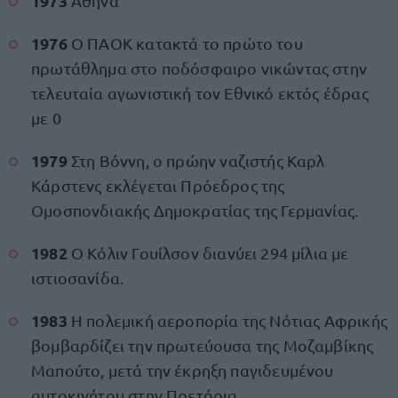
1973
Αθήνα
1976
Ο ΠΑΟΚ κατακτά το πρώτο του
πρωτάθλημα στο ποδόσφαιρο νικώντας στην
τελευταία αγωνιστική τον Εθνικό εκτός έδρας
με 0
1979
Στη Βόννη, ο πρώην ναζιστής Καρλ
Κάρστενς εκλέγεται Πρόεδρος της
Ομοσπονδιακής Δημοκρατίας της Γερμανίας.
1982
Ο Κόλιν Γουίλσον διανύει 294 μίλια με
ιστιοσανίδα.
1983
Η πολεμική αεροπορία της Νότιας Αφρικής
βομβαρδίζει την πρωτεύουσα της Μοζαμβίκης
Μαπούτο, μετά την έκρηξη παγιδευμένου
αυτοκινήτου στην Πρετόρια.