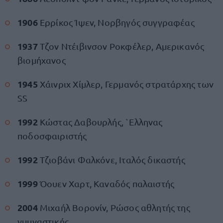
1906
Ερρίκος Ίψεν, Νορβηγός συγγραφέας
1937
Τζον Ντέιβινσον Ροκφέλερ, Αμερικανός
βιομήχανος
1945
Χάινριχ Χίμλερ, Γερμανός στρατάρχης των
SS
1992
Κώστας Δαβουρλής, `Ελληνας
ποδοσφαιριστής
1992
Τζιοβάνι Φαλκόνε, Ιταλός δικαστής
1999
Όουεν Χαρτ, Καναδός παλαιστής
2004
Μιχαήλ Βορονίν, Ρώσος αθλητής της
γυμναστικής