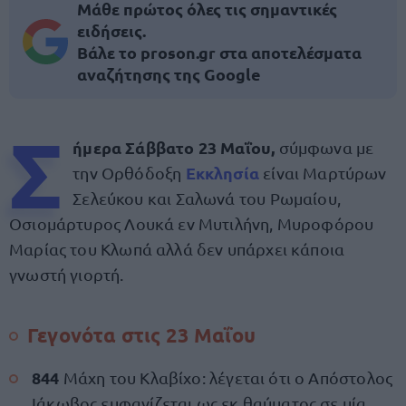
Μάθε πρώτος όλες τις σημαντικές
ειδήσεις.
Βάλε το proson.gr στα αποτελέσματα
αναζήτησης της Google
Σ
ήμερα Σάββατο 23 Μαΐου
,
σύμφωνα με
Εκκλησία
την Ορθόδοξη
είναι Μαρτύρων
Σελεύκου και Σαλωνά του Ρωμαίου,
Οσιομάρτυρος Λουκά εν Μυτιλήνη, Μυροφόρου
Μαρίας του Κλωπά αλλά δεν υπάρχει κάποια
γνωστή γιορτή.
Γεγονότα στις 23 Μαΐου
844
Μάχη του Κλαβίχο: λέγεται ότι ο Απόστολος
Ιάκωβος εμφανίζεται ως εκ θαύματος σε μία