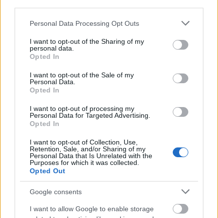
third parties.
1995
Στην Τουρκία, ένοπλοι δολοφονούν τον
Please note that this website/app uses one or more Google
Personal Data Processing Opt Outs
εκδότη της εφημερίδας «Γενί Γκιουναϊντίν»,
services and may gather and store information including but
not limited to your visit or usage behaviour. You may click to
I want to opt-out of the Sharing of my
Μπεκίρ Κουτμανγκίλ.
personal data.
grant or deny consent to Google and its third-party tags to
Opted In
use your data for below specified purposes in below Google
1996
Υπογράφεται η σύμβαση για την
consent section.
I want to opt-out of the Sale of my
κατασκευή της λεωφόρου Σταυρού
Personal Data.
Opted In
1997
Πολιτικές διαστάσεις παίρνει το θέμα των
I want to opt-out of processing my
Personal Data for Targeted Advertising.
απόψεων του Γιώργου Παπανδρέου για το
Opted In
διαχωρισμό σκληρών και μαλακών
I want to opt-out of Collection, Use,
ναρκωτικών.
Retention, Sale, and/or Sharing of my
Personal Data that Is Unrelated with the
Purposes for which it was collected.
1998
Ο Ολυμπιακός κατατάσσεται δεύτερος
Opted Out
πίσω από την Φερεντσβάρος στο Κύπελλο
Google consents
Κυπελλούχων Ευρώπης στο πόλο μετά από
I want to allow Google to enable storage
διπλό αγώνα (7/6 & 5/8).