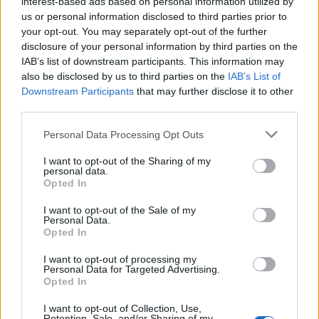
ΑΣΕΠ: Εξ αποστάσεως η πιο Εύκολη
interest-based ads based on personal information utilized by
us or personal information disclosed to third parties prior to
Πιστοποίηση Υπολογιστών σε 2
your opt-out. You may separately opt-out of the further
μέρες
disclosure of your personal information by third parties on the
IAB’s list of downstream participants. This information may
also be disclosed by us to third parties on the
IAB’s List of
Downstream Participants
that may further disclose it to other
third parties.
Μάθε πρώτος όλες τις σημαντικές
Please note that this website/app uses one or more Google
Personal Data Processing Opt Outs
ειδήσεις.
services and may gather and store information including but
Βάλε το proson.gr στα αποτελέσματα
not limited to your visit or usage behaviour. You may click to
I want to opt-out of the Sharing of my
personal data.
αναζήτησης της Google
grant or deny consent to Google and its third-party tags to
Opted In
use your data for below specified purposes in below Google
consent section.
I want to opt-out of the Sale of my
Personal Data.
Opted In
Δημοφιλείς Ειδήσεις
I want to opt-out of processing my
Personal Data for Targeted Advertising.
Opted In
I want to opt-out of Collection, Use,
Retention, Sale, and/or Sharing of my