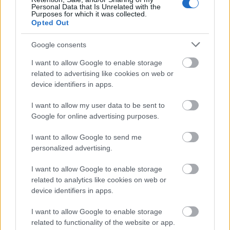
Ανοικτές 1.779 θέσεις εργασίας στο
Personal Data that Is Unrelated with the
Purposes for which it was collected.
Δημόσιο (χωρίς πτυχίο)
Opted Out
Google consents
I want to allow Google to enable storage
ΥΠΕΣ: Προγραμματισμός προσλήψεων
related to advertising like cookies on web or
2027 - Παρατείνεται το Β' Στάδιο
device identifiers in apps.
I want to allow my user data to be sent to
Google for online advertising purposes.
Προσλήψεις αναπληρωτών: Περίπου
30.000 ονόματα στην α' φάση
I want to allow Google to send me
personalized advertising.
I want to allow Google to enable storage
Υπουργείο Εξωτερικών: Γραπτός για
related to analytics like cookies on web or
device identifiers in apps.
μόνιμους εμπειρογνώμονες
I want to allow Google to enable storage
related to functionality of the website or app.