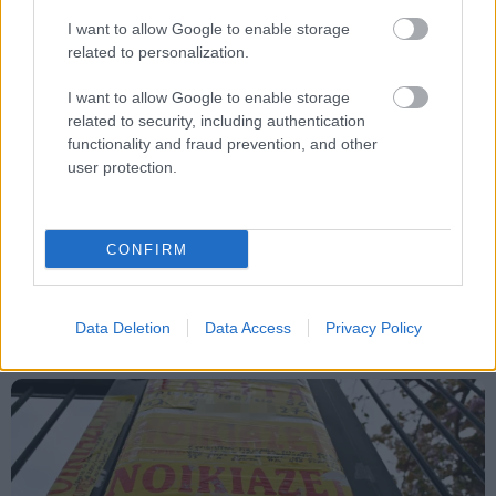
I want to allow Google to enable storage
Tags
related to personalization.
Εργατικό ατύχημα
I want to allow Google to enable storage
ΕΚΑΒ
related to security, including authentication
functionality and fraud prevention, and other
user protection.
CONFIRM
Κοινωνία
Data Deletion
Data Access
Privacy Policy