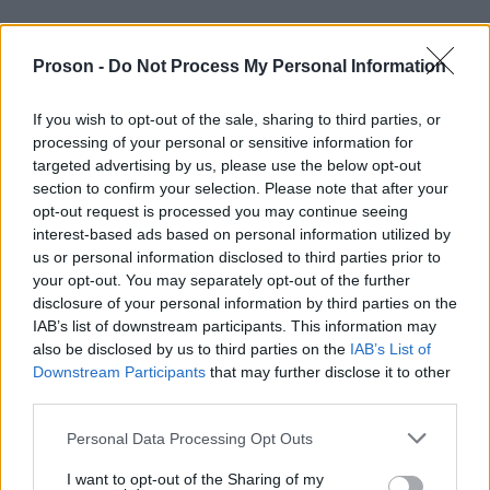
κυβέρνηση διατηρεί εκκωφαντική σιωπή
Η
για
Proson -
Do Not Process My Personal Information
την μεταχείριση των Ελλήνων και Ελληνίδων από
τις ισραηλινές δυνάμεις και για το γεγονός ότι το
If you wish to opt-out of the sale, sharing to third parties, or
Ισραήλ απήγαγε, κράτησε παράνομα και χτύπησε
processing of your personal or sensitive information for
targeted advertising by us, please use the below opt-out
πολίτες της Ελλάδας.
section to confirm your selection. Please note that after your
opt-out request is processed you may continue seeing
Υποδεχόμαστε
τους ανθρώπους μας, γνωρίζοντας
interest-based ads based on personal information utilized by
us or personal information disclosed to third parties prior to
ότι έχουν σταθεί στη σωστή πλευρά της ιστορίας.
your opt-out. You may separately opt-out of the further
Γνωρίζοντας ότι παρά την επιθετικότητα που
disclosure of your personal information by third parties on the
βίωσαν στα σώματά τους, επιστρέφουν με ακμαίο
IAB’s list of downstream participants. This information may
also be disclosed by us to third parties on the
IAB’s List of
ηθικό και μία πολύτιμη εμπειρία:
Downstream Participants
that may further disclose it to other
third parties.
δεν είναι παρά το ελάχιστο της
Αυτό που έζησαν
Please note that this website/app uses one or more Google
Personal Data Processing Opt Outs
καθημερινής καταπίεσης που βιώνουν οι
services and may gather and store information including but
Παλαιστίνιοι πολιτικοί κρατούμενοι
not limited to your visit or usage behaviour. You may click to
I want to opt-out of the Sharing of my
. Το Ισραήλ