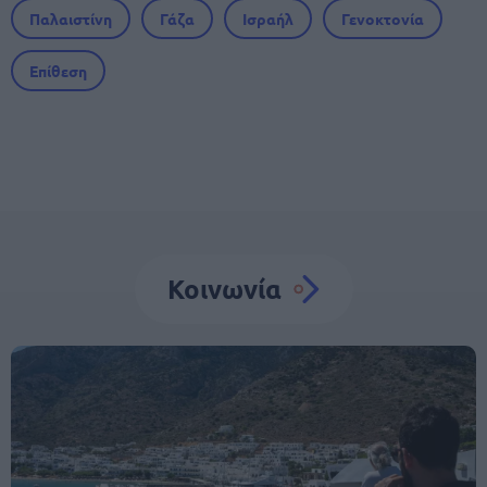
Παλαιστίνη
Γάζα
Ισραήλ
Γενοκτονία
Επίθεση
Κοινωνία