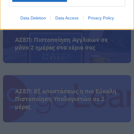
αγώνας αυτός δεν έχει τέλος. Μόνο αρχή
Ο
».
Data Deletion
Data Access
Privacy Policy
ΑΣΕΠ: Πιστοποίηση Αγγλικών σε
μόνο 2 ημέρες στα χέρια σας
ΑΣΕΠ: Εξ αποστάσεως η πιο Εύκολη
Πιστοποίηση Υπολογιστών σε 2
μέρες