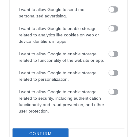
Η αποστολή αυτή ανέδειξε εκ νέου ότι η Γάζα και ο
I want to allow Google to send me
ηθική
παλαιστινιακός αγώνας αποτελούν την
personalized advertising.
στάθμη της ανθρωπότητας
. Τα μέλη των
I want to allow Google to enable storage
αποστολών αυτών συνέβαλαλν, στο μέτρο των
related to analytics like cookies on web or
device identifiers in apps.
δυνατότητων τους, στο να ανεβαίνει αυτή η
στάθμη.
I want to allow Google to enable storage
related to functionality of the website or app.
Όμως, είναι ο αγώνας της Παλαιστίνης που γεννά
I want to allow Google to enable storage
και διαμορφώνει ακόμη ελεύθερους ανθρώπους.
related to personalization.
I want to allow Google to enable storage
19 από αυτούς θα υποδεχθούμε σήμερα στο
related to security, including authentication
αεροδρόμιο της Αθήνας
.
functionality and fraud prevention, and other
user protection.
Με συντροφικότητα, συγκίνηση και ακλόνητη πίστη
στην υπόθεση.
CONFIRM