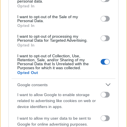
personal data.
grant or deny consent to Google and its third-party tags to
κρατάει πάνω από το 9500 Παλαιστίνιους χωρίς
Opted In
use your data for below specified purposes in below Google
κατηγορία και χωρίς τήρηση της όποιας νομικής
consent section.
I want to opt-out of the Sale of my
Personal Data.
διαδικασίας.
Opted In
I want to opt-out of processing my
δεν σέβεται καμία διάταξη
Το κράτος του Ισραήλ
Personal Data for Targeted Advertising.
και σύμβαση για τα ανθρώπινα δικαιωμάτα
Opted In
. Οι
κυβερνήσεις που έχουν εμπορικές σχέσεις μαζί του
I want to opt-out of Collection, Use,
Retention, Sale, and/or Sharing of my
δεν μπορούν να κωφεύουν: καμιά συνεργασία με
Personal Data that Is Unrelated with the
Purposes for which it was collected.
το Ισραήλ.
Opted Out
Google consents
αποστολές αλληλεγγύης
Οι
είναι μία αναγκαία
συνθήκη: δεκάδες κοινωνικοί φορείς και πολίτες
I want to allow Google to enable storage
related to advertising like cookies on web or
της Γάζας έχουν χαιρετίσει την προσπαθεία τους.
device identifiers in apps.
Ενημερώσαμε τους συντρόφους μας για αυτό και
είδαμε τη συγκίνηση τους.
I want to allow my user data to be sent to
Google for online advertising purposes.