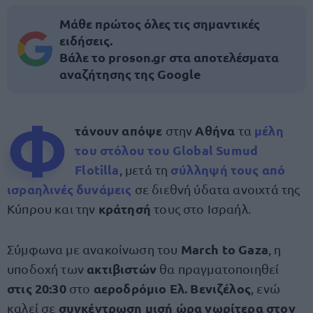
Μάθε πρώτος όλες τις σημαντικές
ειδήσεις.
Βάλε το proson.gr στα αποτελέσματα
αναζήτησης της Google
Φ
τάνουν απόψε
Αθήνα
μέλη
στην
τα
του στόλου του Global Sumud
Flotilla
σύλληψή τους από
, μετά τη
ισραηλινές δυνάμεις
σε διεθνή ύδατα ανοιχτά της
κράτησή
Κύπρου και την
τους στο Ισραήλ.
March to Gaza
Σύμφωνα με ανακοίνωση του
, η
ακτιβιστών
υποδοχή των
θα πραγματοποιηθεί
στις 20:30
αεροδρόμιο Ελ. Βενιζέλος
στο
, ενώ
συγκέντρωση μισή ώρα νωρίτερα στον
καλεί σε