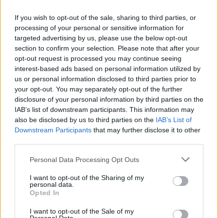
ειδήσεις.
Βάλε το proson.gr στα αποτελέσματα
If you wish to opt-out of the sale, sharing to third parties, or
αναζήτησης της Google
processing of your personal or sensitive information for
targeted advertising by us, please use the below opt-out
section to confirm your selection. Please note that after your
opt-out request is processed you may continue seeing
interest-based ads based on personal information utilized by
us or personal information disclosed to third parties prior to
Δημοφιλείς Ειδήσεις
your opt-out. You may separately opt-out of the further
disclosure of your personal information by third parties on the
IAB’s list of downstream participants. This information may
also be disclosed by us to third parties on the
IAB’s List of
Τουρισμός για Όλους 2026: Ανοίγει
Downstream Participants
that may further disclose it to other
third parties.
σήμερα η πλατφόρμα - Ποια ΑΦΜ
κάνουν αίτηση
Please note that this website/app uses one or more Google
Personal Data Processing Opt Outs
services and may gather and store information including but
not limited to your visit or usage behaviour. You may click to
I want to opt-out of the Sharing of my
personal data.
grant or deny consent to Google and its third-party tags to
Opted In
ΔΥΠΑ/ΟΑΕΔ: 8.000 νέες προσλήψεις -
use your data for below specified purposes in below Google
consent section.
Από σήμερα οι αιτήσεις
I want to opt-out of the Sale of my