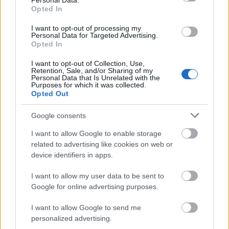
Personal Data.
Opted In
I want to opt-out of processing my
ΑΣΕΠ - Μόνιμες προσλήψεις στη
Personal Data for Targeted Advertising.
Opted In
Δημοτική Αστυνομία: Νέα οριστικά
αποτελέσματα
I want to opt-out of Collection, Use,
Retention, Sale, and/or Sharing of my
Personal Data that Is Unrelated with the
Purposes for which it was collected.
Opted Out
Αλλάζουν τα χαρτονομίσματα ευρώ –
Google consents
Οριστικά εκτός το 500ευρο
I want to allow Google to enable storage
related to advertising like cookies on web or
device identifiers in apps.
Tags
I want to allow my user data to be sent to
Google for online advertising purposes.
ΕΣΗΕΑ
Στάση εργασίας
I want to allow Google to send me
personalized advertising.