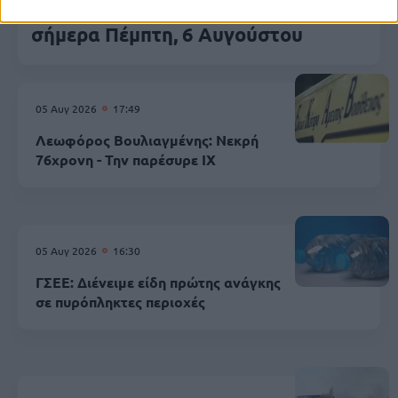
Εορτολόγιο: Ποιοι γιορτάζουν
σήμερα Πέμπτη, 6 Αυγούστου
05 Αυγ 2026
17:49
Λεωφόρος Βουλιαγμένης: Νεκρή
76χρονη - Την παρέσυρε ΙΧ
05 Αυγ 2026
16:30
ΓΣΕΕ: Διένειμε είδη πρώτης ανάγκης
σε πυρόπληκτες περιοχές