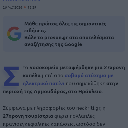
26 Μαΐ 2026
18:29
Μάθε πρώτος όλες τις σημαντικές
ειδήσεις.
Βάλε το proson.gr στα αποτελέσματα
αναζήτησης της Google
Σ
νοσοκομείο μεταφέρθηκε μια 27χρονη
το
κοπέλα
σοβαρό ατύχημα με
μετά από
ηλεκτρικό πατίνι
στην
που σημειώθηκε
περιοχή της Αμμουδάρας, στο Ηράκλειο
.
Σύμφωνα με πληροφορίες του neakriti.gr, η
27χρονη τουρίστρια
φέρει πολλαπλές
κρανιοεγκεφαλικές κακώσεις, ωστόσο δεν