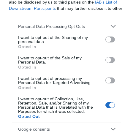
Βάλε το proson.gr στα αποτελέσματα
also be disclosed by us to third parties on the
IAB’s List of
αναζήτησης της Google
Downstream Participants
that may further disclose it to other
third parties.
Please note that this website/app uses one or more Google
Personal Data Processing Opt Outs
services and may gather and store information including but
not limited to your visit or usage behaviour. You may click to
I want to opt-out of the Sharing of my
Δημοφιλείς Ειδήσεις
personal data.
grant or deny consent to Google and its third-party tags to
Opted In
use your data for below specified purposes in below Google
consent section.
I want to opt-out of the Sale of my
Personal Data.
Opted In
Τουρισμός για Όλους 2026: Ανοίγει
σήμερα η πλατφόρμα - Ποια ΑΦΜ
I want to opt-out of processing my
Personal Data for Targeted Advertising.
κάνουν αίτηση
Opted In
I want to opt-out of Collection, Use,
Retention, Sale, and/or Sharing of my
Personal Data that Is Unrelated with the
ΔΥΠΑ/ΟΑΕΔ: 8.000 νέες προσλήψεις -
Purposes for which it was collected.
Opted Out
Από σήμερα οι αιτήσεις
Google consents