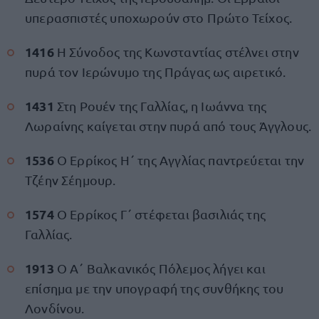
υπερασπιστές υποχωρούν στο Πρώτο Τείχος.
1416
Η Σύνοδος της Κωνσταντίας στέλνει στην
πυρά τον Ιερώνυμο της Πράγας ως αιρετικό.
1431
Στη Ρουέν της Γαλλίας, η Ιωάννα της
Λωραίνης καίγεται στην πυρά από τους Άγγλους.
1536
Ο Ερρίκος Η΄ της Αγγλίας παντρεύεται την
Τζέην Σέημουρ.
1574
Ο Ερρίκος Γ΄ στέφεται βασιλιάς της
Γαλλίας.
1913
Ο Α΄ Βαλκανικός Πόλεμος λήγει και
επίσημα με την υπογραφή της συνθήκης του
Λονδίνου.