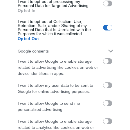
I want to opt-out of processing my
1574
Κάρολος Θ', βασιλιάς της Γαλλίας
Personal Data for Targeted Advertising.
Opted In
1593
Κρίστοφερ Μάρλοου, Άγγλος θεατρικός
I want to opt-out of Collection, Use,
Retention, Sale, and/or Sharing of my
συγγραφέας
Personal Data that Is Unrelated with the
Purposes for which it was collected.
Opted Out
1640
Πέτερ Πάουλ Ρούμπενς, Φλαμανδός
ζωγράφος
Google consents
I want to allow Google to enable storage
1744
Αλεξάντερ Πόουπ, Άγγλος ποιητής
related to advertising like cookies on web or
device identifiers in apps.
1770
Φρανσουά Μπουσέ, Γάλλος ζωγράφος
I want to allow my user data to be sent to
1778
Βολταίρος, Γάλλος συγγραφέας και
Google for online advertising purposes.
φιλόσοφος
I want to allow Google to send me
personalized advertising.
1826
Παλαιών Πατρών Γερμανός, Έλληνας
μητροπολίτης
I want to allow Google to enable storage
related to analytics like cookies on web or