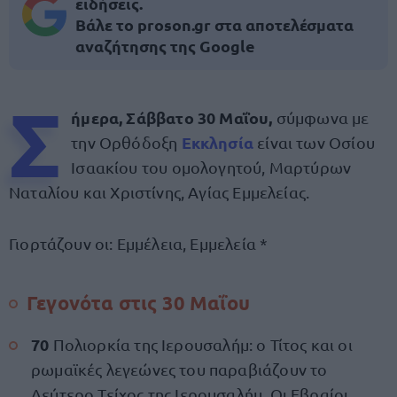
ειδήσεις.
Βάλε το proson.gr στα αποτελέσματα
αναζήτησης της Google
Σ
ήμερα, Σάββατο 30 Μαΐου,
σύμφωνα με
Εκκλησία
την Ορθόδοξη
είναι των Οσίου
Ισαακίου του ομολογητού, Μαρτύρων
Ναταλίου και Χριστίνης, Αγίας Εμμελείας.
Γιορτάζουν οι: Εμμέλεια, Εμμελεία *
Γεγονότα στις 30 Μαΐου
70
Πολιορκία της Ιερουσαλήμ: ο Τίτος και οι
ρωμαϊκές λεγεώνες του παραβιάζουν το
Δεύτερο Τείχος της Ιερουσαλήμ. Οι Εβραίοι