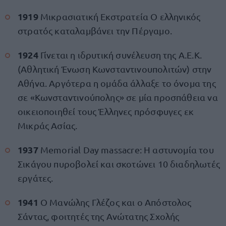
1919
Μικρασιατική Εκστρατεία Ο ελληνικός
στρατός καταλαμβάνει την Πέργαμο.
1924
Γίνεται η ιδρυτική συνέλευση της Α.Ε.Κ.
(Αθλητική Ένωση Κωνσταντινουπολιτών) στην
Αθήνα. Αργότερα η ομάδα άλλαξε το όνομα της
σε «Κωνσταντινούπολης» σε μία προσπάθεια να
οικειοποιηθεί τους Έλληνες πρόσφυγες εκ
Μικράς Ασίας.
1937
Memorial Day massacre: Η αστυνομία του
Σικάγου πυροβολεί και σκοτώνει 10 διαδηλωτές
εργάτες.
1941
Ο Μανώλης Γλέζος και ο Απόστολος
Σάντας, φοιτητές της Ανώτατης Σχολής