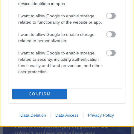
device identifiers in apps.
1912
Γουίλμπουρ Ράιτ, Αμερικανός αεροπόρος
I want to allow Google to enable storage
1918
Γκεόργκι Πλεχάνοφ, Ρώσος επαναστάτης
related to functionality of the website or app.
και φιλόσοφος
I want to allow Google to enable storage
related to personalization.
1960
Μπορίς Παστερνάκ, Ρώσος συγγραφέας
I want to allow Google to enable storage
2007
Ουίλιαμ Μέρεντιθ, Αμερικανός ποιητής και
related to security, including authentication
πανεπιστημιακός
functionality and fraud prevention, and other
user protection.
2009
Λουίς Καμπράλ, πρόεδρος της Γουινέα
CONFIRM
Πηγή: wikipedia, eortologio
Data Deletion
Data Access
Privacy Policy
ΑΣΕΠ: Πιστοποίηση Αγγλικών σε
μόνο 2 ημέρες στα χέρια σας