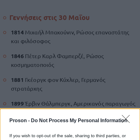
Γεννήσεις στις 30 Μαΐου
1814
Μιχαήλ Μπακούνιν, Ρώσος επαναστάτης
και φιλόσοφος
1846
Πέτερ Καρλ Φαμπερζέ, Ρώσος
κοσμηματοποιός
1881
Γκέοργκ φον Κύχλερ, Γερμανός
στρατάρχης
1899
Έρβιν Θάλμπεργκ, Αμερικανός παραγωγός
1908
Χανς Όλοφ Γκόστα Αλφβέν, Σουηδός
Proson -
Do Not Process My Personal Information
φυσικός
If you wish to opt-out of the sale, sharing to third parties, or