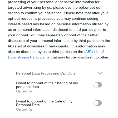
1951
Ζντράβκο Τσόλιτς, Γιουγκοσλάβος
processing of your personal or sensitive information for
targeted advertising by us, please use the below opt-out
τραγουδιστής
section to confirm your selection. Please note that after your
opt-out request is processed you may continue seeing
1951
Φερνάντο Λούγο, Παραγουανός πολιτικός
interest-based ads based on personal information utilized by
us or personal information disclosed to third parties prior to
1974
Κώστας Χαλκιάς, Έλληνας ποδοσφαιριστής
your opt-out. You may separately opt-out of the further
disclosure of your personal information by third parties on the
IAB’s list of downstream participants. This information may
1977
Πυγμαλίων Δαδακαρίδης, Έλληνας
also be disclosed by us to third parties on the
IAB’s List of
ηθοποιός
Downstream Participants
that may further disclose it to other
third parties.
1980
Στίβεν Τζέραρντ, Άγγλος ποδοσφαιριστής
Please note that this website/app uses one or more Google
Personal Data Processing Opt Outs
services and may gather and store information including but
not limited to your visit or usage behaviour. You may click to
I want to opt-out of the Sharing of my
Θάνατοι στις 30 Μαΐου
personal data.
grant or deny consent to Google and its third-party tags to
Opted In
use your data for below specified purposes in below Google
1431
Ιωάννα της Λωραίνης, Γαλλίδα ηρωίδα
consent section.
I want to opt-out of the Sale of my
Personal Data.
1434
Πρόκοπ ο Φαλακρός, Ουσίτης στρατηγός
Opted In