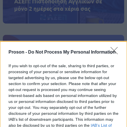
ΑΣΕΠ: Πιστοποίηση Αγγλικών σε
μόνο 2 ημέρες στα χέρια σας
ΑΣΕΠ: Εξ αποστάσεως η πιο Εύκολη
Proson -
Do Not Process My Personal Information
Πιστοποίηση Υπολογιστών σε 2
μέρες
If you wish to opt-out of the sale, sharing to third parties, or
processing of your personal or sensitive information for
targeted advertising by us, please use the below opt-out
section to confirm your selection. Please note that after your
opt-out request is processed you may continue seeing
interest-based ads based on personal information utilized by
Μάθε πρώτος όλες τις σημαντικές
us or personal information disclosed to third parties prior to
ειδήσεις.
your opt-out. You may separately opt-out of the further
Βάλε το proson.gr στα αποτελέσματα
disclosure of your personal information by third parties on the
αναζήτησης της Google
IAB’s list of downstream participants. This information may
also be disclosed by us to third parties on the
IAB’s List of