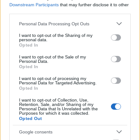
Downstream Participants
that may further disclose it to other
third parties.
Please note that this website/app uses one or more Google
Personal Data Processing Opt Outs
Δημοφιλείς Ειδήσεις
services and may gather and store information including but
not limited to your visit or usage behaviour. You may click to
I want to opt-out of the Sharing of my
personal data.
grant or deny consent to Google and its third-party tags to
Opted In
use your data for below specified purposes in below Google
consent section.
ΟΠΕΚΑ: Μηνιαίο επίδομα έως 210
I want to opt-out of the Sale of my
Personal Data.
ευρώ - Πώς θα τα πάρετε
Opted In
I want to opt-out of processing my
Personal Data for Targeted Advertising.
Opted In
Προσωπικός Βοηθός: Ανοίγουν οι
αιτήσεις στις 24 Αυγούστου – Τι
I want to opt-out of Collection, Use,
Retention, Sale, and/or Sharing of my
αλλάζει στο πρόγραμμα
Personal Data that Is Unrelated with the
Purposes for which it was collected.
Opted Out
Google consents
Σωφρονιστικά καταστήματα: 416