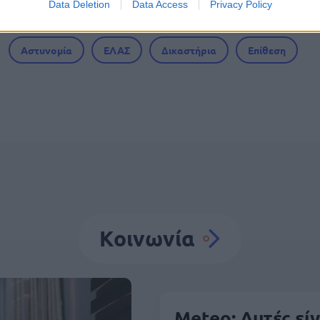
Data Deletion
Data Access
Privacy Policy
Αστυνομία
ΕΛΑΣ
Δικαστήρια
Επίθεση
Κοινωνία
Meteo: Αυτές είνα