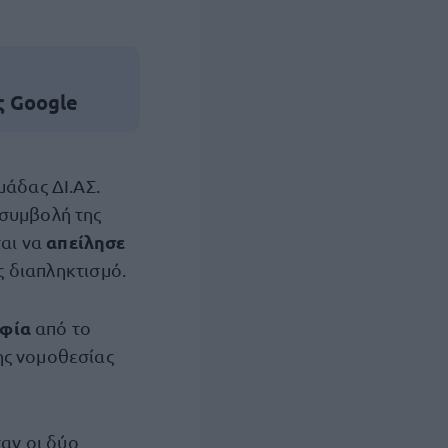
ς Google
μάδας ΔΙ.ΑΣ.
συμβολή της
απείλησε
ται να
ς διαπληκτισμό.
αφία
από το
ης νομοθεσίας
ταν οι δύο