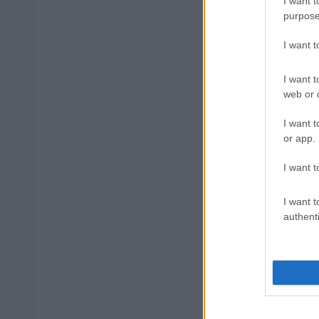
I want t
purpose
I want 
ΑΣΕΠ: Αυτέ
I want t
web or d
ΑΣΕΠ: Νέο
I want t
Εξωτερικ
or app.
I want t
ΔΥΠΑ: 1.00
I want t
αίτηση
authenti
Κατώτατος