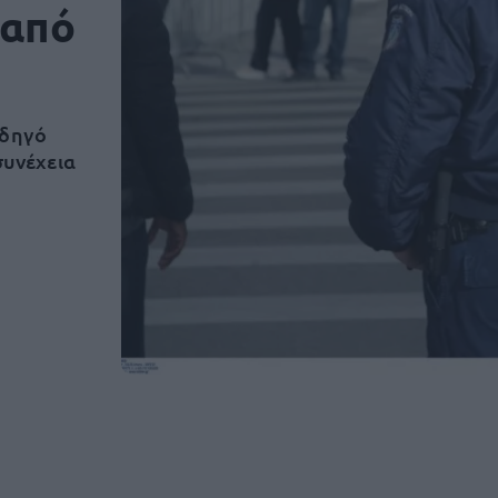
 από
οδηγό
συνέχεια