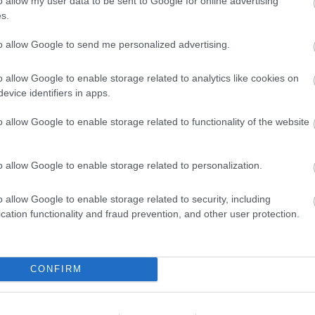
o allow my user data to be sent to Google for online advertising
s.
to allow Google to send me personalized advertising.
ς είναι οι δύο επόμενες προκηρύξεις «μαμούθ»
o allow Google to enable storage related to analytics like cookies on
evice identifiers in apps.
ς γραπτός διαγωνισμός - Μόνιμοι στο υπουργεί
o allow Google to enable storage related to functionality of the website
ών
o allow Google to enable storage related to personalization.
0 προσλήψεις με μισθό έως 1.250€ - Πού θα κά
o allow Google to enable storage related to security, including
cation functionality and fraud prevention, and other user protection.
 μισθός: Σενάριο για αύξηση στα 1.000 ευρώ απ
CONFIRM