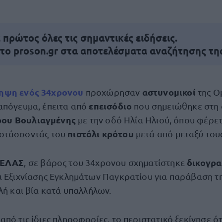
πρώτος όλες τις σημαντικές ειδήσεις.
 το proson.gr στα αποτελέσματα αναζήτησης τη
ληψη
ενός
34χρονου
αστυνομικοί
προχώρησαν
της Ο
επεισόδιο
 απόγευμα, έπειτα από
που σημειώθηκε στη 
ου Βουλιαγμένης
με την οδό Ηλία Ηλιού, όπου φέρε
πιστόλι κρότου
οτάσσοντάς του
μετά από μεταξύ του
ΕΛΑΣ
δικογρ
, σε βάρος του 34χρονου σχηματίστηκε
ι Εξιχνίασης Εγκλημάτων Παγκρατίου για παράβαση τ
λή και βία κατά υπαλλήλων.
πό τις ίδιες πληροφορίες, το περιστατικό ξεκίνησε ό