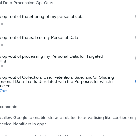
l Data Processing Opt Outs
o opt-out of the Sharing of my personal data.
In
o opt-out of the Sale of my Personal Data.
αποστάσεως η πιο Εύκολη Πιστοποίηση Υπολογι
In
to opt-out of processing my Personal Data for Targeted
ing.
In
o opt-out of Collection, Use, Retention, Sale, and/or Sharing
ersonal Data that Is Unrelated with the Purposes for which it
πρώτος όλες τις σημαντικές ειδήσεις.
lected.
Out
 το proson.gr στα αποτελέσματα αναζήτησης τη
consents
o allow Google to enable storage related to advertising like cookies on
evice identifiers in apps.
είς Ειδήσεις