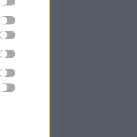
 (με μόρια)
ο
νετε
ό το 2027