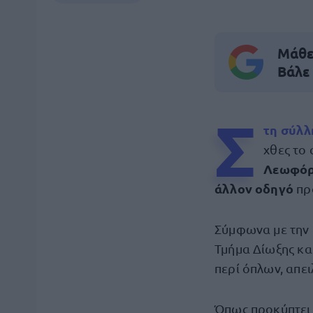
Μάθε 
Βάλε
Σ
τη
σύλ
χθες το
Λεωφόρ
άλλον οδηγό
πρ
Σύμφωνα με την
Τμήμα Δίωξης κα
περί όπλων, απει
Όπως προκύπτει α