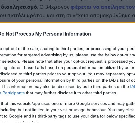
διαπληκτισμό
φέρεται να απείλησε το
ε
. Ο 34χρονος
του πιστόλι κρότου και στη συνέχεια απομακρύνθηκε α
Κέντρου Άμεσης Δράσης
ρωση του
, αστυνομικοί της Ο
Do Not Process My Personal Information
εντόπισαν
εις στην περιοχή και τον
να κινείται με το
to opt-out of the sale, sharing to third parties, or processing of your per
σσης Σοφίας, κοντά στο Μέγαρο Μουσικής.
formation for targeted advertising by us, please use the below opt-out s
r selection. Please note that after your opt-out request is processed y
συνέλαβαν
τον ακινητοποίησαν και τον
, παρά τη σθε
eing interest-based ads based on personal information utilized by us or
disclosed to third parties prior to your opt-out. You may separately opt-
α με την Αστυνομία, προέβαλε κατά τη διαδικασία.
losure of your personal information by third parties on the IAB’s list of
. This information may also be disclosed by us to third parties on the
IA
κατασχέθηκε πιστόλι κρότου
κολούθησε βρέθηκε και
Participants
that may further disclose it to other third parties.
αρμόδιο εισαγγελέα
. Ο συλληφθείς οδηγήθηκε στον
.
 that this website/app uses one or more Google services and may gath
including but not limited to your visit or usage behaviour. You may click 
 to Google and its third-party tags to use your data for below specifi
ogle consent section.
τοποίηση Αγγλικών σε μόνο 2 ημέρες στα χέρια