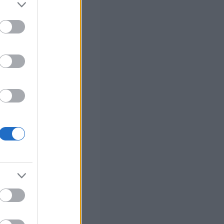
στών σε 2
ς Google