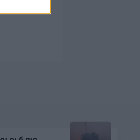
ι οι 6 πιο