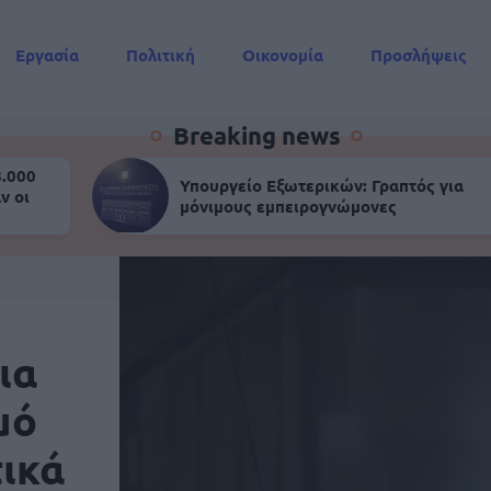
Εργασία
Πολιτική
Οικονομία
Προσλήψεις
Συντάξεις
Breaking news
8.000
Υπουργείο Εξωτερικών: Γραπτός για
ν οι
μόνιμους εμπειρογνώμονες
ια
μό
ικά