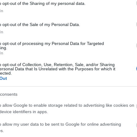
o opt-out of the Sharing of my personal data.
αποστάσεως η πιο Εύκολη Πιστοποίηση Υπολογι
In
o opt-out of the Sale of my Personal Data.
In
to opt-out of processing my Personal Data for Targeted
ing.
πρώτος όλες τις σημαντικές ειδήσεις.
In
 το proson.gr στα αποτελέσματα αναζήτησης τη
o opt-out of Collection, Use, Retention, Sale, and/or Sharing
ersonal Data that Is Unrelated with the Purposes for which it
lected.
Out
consents
είς Ειδήσεις
o allow Google to enable storage related to advertising like cookies on
evice identifiers in apps.
o allow my user data to be sent to Google for online advertising
κή Σχολή: Νέος κανονισμός για δόκιμους – Τι 
s.
ίτιση και πρακτική εκπαίδευση