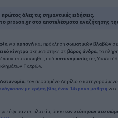
πρώτος όλες τις σημαντικές ειδήσεις.
 το proson.gr στα αποτελέσματα αναζήτησης τη
αφία
αρπαγή
σωματικών βλαβών
για
και πρόκληση
σ
τικό κίνητρο
βάρος άνδρα
σχηματίστηκε σε
, τα πλήρ
αστυνομικούς
 έχουν ταυτοποιηθεί, από
της Υποδιεύθ
Εγκλημάτων Πατρών.
Αστυνομία
, τον περασμένο Απρίλιο ο κατηγορούμενος
ανάγκασαν με χρήση βίας έναν 14χρονο μαθητή
να ε
τον χτύπησαν στο σώμ
ν μετέφεραν σε πλατεία, όπου