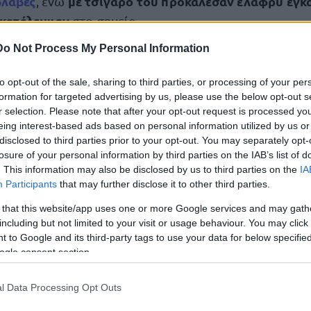
βλάβες
με τσιγάρο του προκάλεσαν ελαφρύ έγκ
, ενώ
γκατέλειψαν
στο σημείο.
Do Not Process My Personal Information
ριση προέκυψε επίσης ότι, κατά τη διάρκεια του ξυλο
προσβολές
εθνική κατα
ιναν σε
που αφορούσαν την
to opt-out of the sale, sharing to third parties, or processing of your per
formation for targeted advertising by us, please use the below opt-out s
r selection. Please note that after your opt-out request is processed y
eing interest-based ads based on personal information utilized by us or
υ σχηματίστηκε σε βάρος του κατηγορουμένου θα δια
disclosed to third parties prior to your opt-out. You may separately opt-
losure of your personal information by third parties on the IAB’s list of
τοδικών Αχαΐας
.
. This information may also be disclosed by us to third parties on the
IA
Participants
that may further disclose it to other third parties.
 that this website/app uses one or more Google services and may gath
including but not limited to your visit or usage behaviour. You may click 
τοποίηση Αγγλικών σε μόνο 2 ημέρες στα χέρια
 to Google and its third-party tags to use your data for below specifi
ogle consent section.
l Data Processing Opt Outs