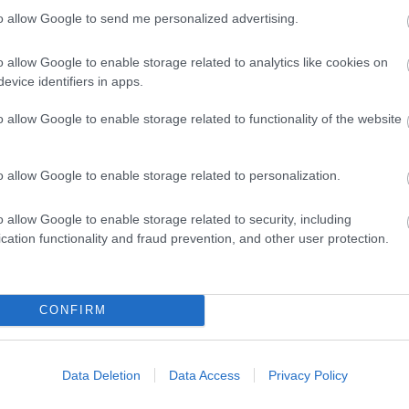
to allow Google to send me personalized advertising.
o allow Google to enable storage related to analytics like cookies on
ως 846 ευρώ επιπλέον στη σύνταξη – Ποιοι δικα
evice identifiers in apps.
o allow Google to enable storage related to functionality of the website
αιρία συνταξιοδότησης για 8.000 ανέργους άνω
o allow Google to enable storage related to personalization.
ίνησαν οι αιτήσεις
o allow Google to enable storage related to security, including
cation functionality and fraud prevention, and other user protection.
γραμματισμός προσλήψεων 2027 - Παρατείνεται
CONFIRM
Data Deletion
Data Access
Privacy Policy