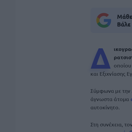
Μάθε 
Βάλε
Δ
ικογρ
ρατσισ
οποίου
και Εξιχνίασης 
Σύμφωνα με την
άγνωστα άτομα
αυτοκίνητο.
Στη συνέχεια, το