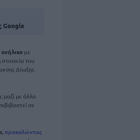
ς Google
ανήλικο
ε
με
η στοιχεία του
υνσης Δίωξης
 μαζί με άλλα
πιβιβαστεί σε
α
προκαλώντας
,