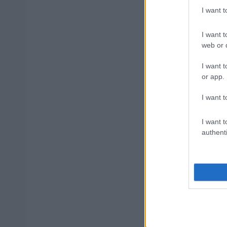
I want 
I want t
e-ΕΦΚΑ: Έ
web or d
χρήματα
I want t
or app.
ΔΥΠΑ: Ευκ
I want t
ετών – Ξεκ
I want t
authenti
ΥΠΕΣ: Προ
Στάδιο