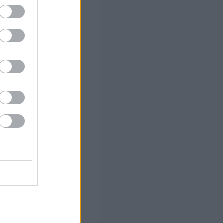
ιούνται τα
 των 55
 το Β'