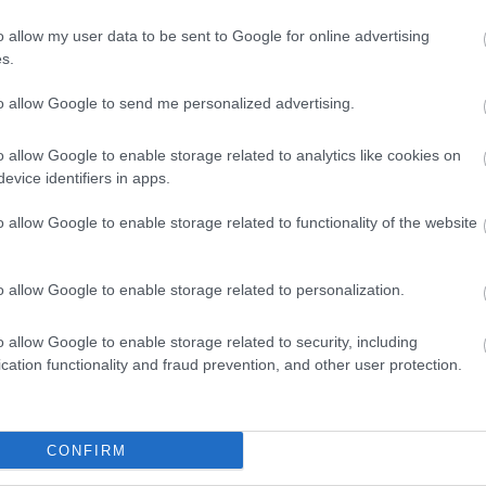
o allow my user data to be sent to Google for online advertising
s.
είς Ειδήσεις
to allow Google to send me personalized advertising.
o allow Google to enable storage related to analytics like cookies on
evice identifiers in apps.
τα χαρτονομίσματα ευρώ – Οριστικά εκτός το 
o allow Google to enable storage related to functionality of the website
ς είναι οι δύο επόμενες προκηρύξεις «μαμούθ»
o allow Google to enable storage related to personalization.
o allow Google to enable storage related to security, including
cation functionality and fraud prevention, and other user protection.
νιμες προσλήψεις στη Δημοτική Αστυνομία: Νέ
ματα
CONFIRM