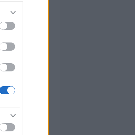
 σας
στών σε 2
ς Google