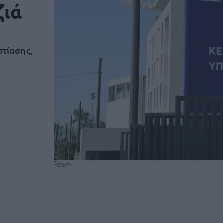
ζιά
στίασης,