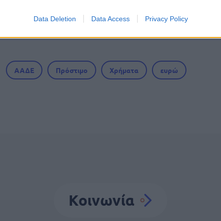
για όλους 2026: Άνοιξαν οι αιτήσεις - Για ποια
Data Deletion
Data Access
Privacy Policy
ΑΑΔΕ
Πρόστιμο
Χρήματα
ευρώ
Κοινωνία