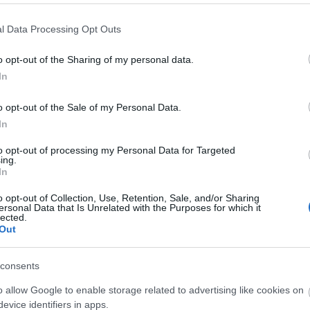
l Data Processing Opt Outs
τοποίηση Αγγλικών σε μόνο 2 ημέρες στα χέρια
o opt-out of the Sharing of my personal data.
In
o opt-out of the Sale of my Personal Data.
In
to opt-out of processing my Personal Data for Targeted
αποστάσεως η πιο Εύκολη Πιστοποίηση Υπολογι
ing.
In
o opt-out of Collection, Use, Retention, Sale, and/or Sharing
ersonal Data that Is Unrelated with the Purposes for which it
lected.
Out
πρώτος όλες τις σημαντικές ειδήσεις.
consents
 το proson.gr στα αποτελέσματα αναζήτησης τη
o allow Google to enable storage related to advertising like cookies on
evice identifiers in apps.