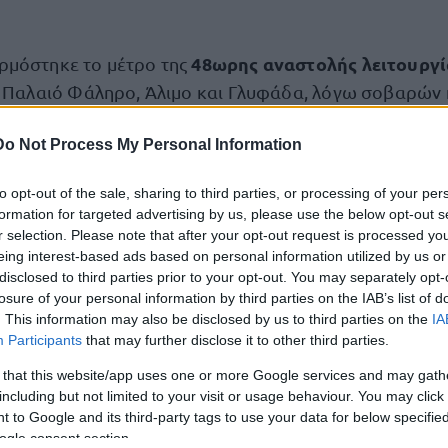
48ωρης αναστολής λειτουργία
ρμόστηκε το μέτρο της
ε Παλαιό Φάληρο, Άλιμο και Γλυφάδα, λόγω σοβαρών
μοθεσίας.
Do Not Process My Personal Information
εντρώθηκαν
:
to opt-out of the sale, sharing to third parties, or processing of your per
formation for targeted advertising by us, please use the below opt-out s
δείξεων λιανικής
,
r selection. Please note that after your opt-out request is processed y
eing interest-based ads based on personal information utilized by us or
φορολογικών μηχανισμών
υργία των
,
disclosed to third parties prior to your opt-out. You may separately opt-
συναλλαγών
των
.
losure of your personal information by third parties on the IAB’s list of
. This information may also be disclosed by us to third parties on the
IA
Participants
that may further disclose it to other third parties.
ε
η ΑΑΔΕ συνεχίζει τους εντατικούς και στοχευμένους
αυξημένη το
θερινής περιόδου, κυρίως σε περιοχές με
 that this website/app uses one or more Google services and may gath
including but not limited to your visit or usage behaviour. You may click 
ηριότητα
, με στόχο τη διασφάλιση ίσων όρων ανταγω
 to Google and its third-party tags to use your data for below specifi
ορολογικής συμμόρφωσης.
ogle consent section.