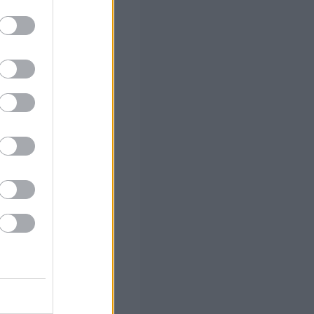
500ευρο
 (με μόρια)
α οριστικά