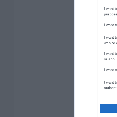
I want t
purpose
Δημοφιλ
I want 
I want t
web or d
Αλλάζουν 
I want t
or app.
ΑΣΕΠ: Αυτέ
I want t
I want t
authenti
ΑΣΕΠ - Μό
αποτελέσ