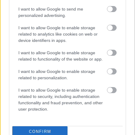
αντιμετωπίζουν κατηγορίες για ανθρωποκτονία
I want to allow Google to send me
από αμέλεια κατά συρροή, βαριά σωματική
personalized advertising.
βλάβη από αμέλεια και απλή σωματική βλάβη
I want to allow Google to enable storage
από αμέλεια
τρία στελέχη του ΟΣΕ
, ενώ
related to analytics like cookies on web or
διώκονται επιπλέον για παράβαση καθήκοντος
.
device identifiers in apps.
I want to allow Google to enable storage
Κρίσιμη η συνέχεια της διαδικασίας
related to functionality of the website or app.
I want to allow Google to enable storage
Η επόμενη συνεδρίαση αναμένεται με ιδιαίτερο
related to personalization.
ενδιαφέρον, καθώς το δικαστήριο καλείται να
I want to allow Google to enable storage
αποφασίσει ποιοι φορείς, σύλλογοι και πρόσωπα
related to security, including authentication
θα μπορούν τελικά να συμμετέχουν ως
functionality and fraud prevention, and other
υποστηρικτές της κατηγορίας.
user protection.
Η απόφαση αυτή θεωρείται κομβική για την
CONFIRM
εξέλιξη της δίκης των Τεμπών
, η οποία επιχειρεί