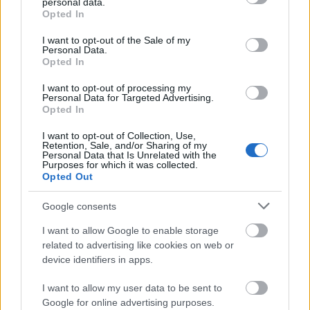
personal data.
grant or deny consent to Google and its third-party tags to
Opted In
use your data for below specified purposes in below Google
Υπουργείου Υποδομών και Μεταφορών
consent section.
I want to opt-out of the Sale of my
Personal Data.
Opted In
Hellenic Train
I want to opt-out of processing my
Personal Data for Targeted Advertising.
Ρυθμιστική Αρχή Σιδηροδρόμων
Opted In
I want to opt-out of Collection, Use,
Retention, Sale, and/or Sharing of my
33 κατηγορούνται για το
Από αυτούς,
Personal Data that Is Unrelated with the
Purposes for which it was collected.
κακούργημα της επικίνδυνης παρέμβασης στη
Opted Out
συγκοινωνία μέσων σταθερής τροχιάς με
ενδεχόμενο δόλο
Google consents
, αδίκημα που συνδέεται με
πράξεις ή παραλείψεις οι οποίες φέρονται να
I want to allow Google to enable storage
δημιούργησαν σοβαρό κίνδυνο για την ασφάλεια
related to advertising like cookies on web or
device identifiers in apps.
της σιδηροδρομικής κυκλοφορίας.
I want to allow my user data to be sent to
Google for online advertising purposes.
35 από τους 36 κατηγορούμενους
Παράλληλα,