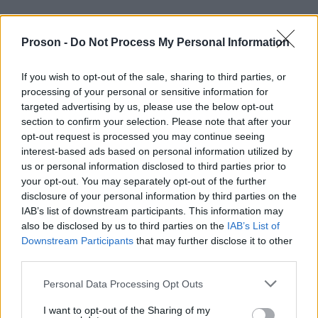
Δύο μέλη επιτροπής του ΟΣΕ
, τα οποία είχαν
αξιολογήσει το 2022 τον φάκελο μετάταξης του
Proson -
Do Not Process My Personal Information
σταθμάρχη της μοιραίας βάρδιας.
If you wish to opt-out of the sale, sharing to third parties, or
processing of your personal or sensitive information for
Τον τότε πρόεδρο του ΟΣΕ
, που είχε υπογράψει τη
targeted advertising by us, please use the below opt-out
section to confirm your selection. Please note that after your
σχετική μετάταξη μετά την έγκριση της επιτροπής.
opt-out request is processed you may continue seeing
interest-based ads based on personal information utilized by
us or personal information disclosed to third parties prior to
Συνολικά 36 κατηγορούμενοι στη δίκη
your opt-out. You may separately opt-out of the further
disclosure of your personal information by third parties on the
36 κατηγορούμενους
Η δίκη αφορά συνολικά
,
IAB’s list of downstream participants. This information may
μεταξύ των οποίων στελέχη και υπάλληλοι του:
also be disclosed by us to third parties on the
IAB’s List of
Downstream Participants
that may further disclose it to other
third parties.
ΟΣΕ
Please note that this website/app uses one or more Google
Personal Data Processing Opt Outs
services and may gather and store information including but
ΕΡΓΟΣΕ
not limited to your visit or usage behaviour. You may click to
I want to opt-out of the Sharing of my