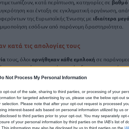
βαθμό
ντιμετωπίζουν, κατά περίπτωση, κατηγορίες σε
συγκρότηση και ένταξη σε εγκληματική οργάνωση, απά
ιδιαίτερα μεγ
μφερόντων της Ευρωπαϊκής Ένωσης με
ομιμοποίηση εσόδων από παράνομη δραστηριότητα.
αν κατά τις απολογίες τους
γία
αρνήθηκαν κάθε εμπλοκή
τους, όλοι
σε παράνομες
ύς κατηγορούμενους ανέφερε ότι δραστηριοποιείται 
οι
επιδοτήσεις
που έχει λάβει
νόμιμες κα
και ότι
είναι
Do Not Process My Personal Information
ς
.
to opt-out of the sale, sharing to third parties, or processing of your per
formation for targeted advertising by us, please use the below opt-out s
ου τέθηκε σε κατ’ οίκον περιορισμό, φέρεται να δήλω
r selection. Please note that after your opt-out request is processed y
ονομικές υποθέσεις και τις συναλλαγές
που διαχειριζ
eing interest-based ads based on personal information utilized by us or
disclosed to third parties prior to your opt-out. You may separately opt-
losure of your personal information by third parties on the IAB’s list of
. This information may also be disclosed by us to third parties on the
IA