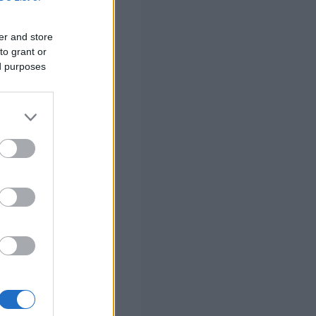
δεν
ίχθηκε ότι
ύς
. Όπως φέρεται
er and store
ε
to grant or
ed purposes
έσοδα από
ατηγορίες περί
 σας