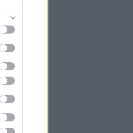
στών σε 2
ς Google
 Ποια