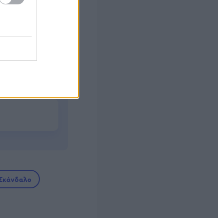
σεις
500ευρο
Σκάνδαλο