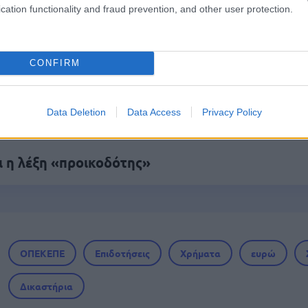
cation functionality and fraud prevention, and other user protection.
: 8.000 νέες προσλήψεις - Από σήμερα οι αιτή
CONFIRM
τα χαρτονομίσματα ευρώ – Οριστικά εκτός το 
Data Deletion
Data Access
Privacy Policy
ι η λέξη «προικοδότης»
ΟΠΕΚΕΠΕ
Επιδοτήσεις
Χρήματα
ευρώ
Δικαστήρια