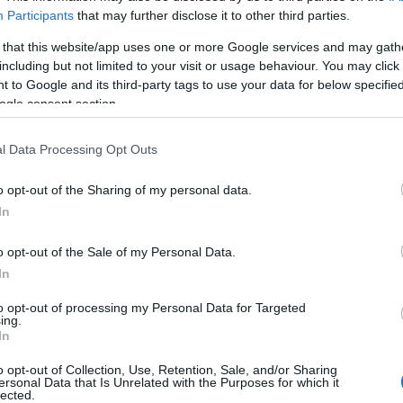
άλλου κατηγορούμενου που προφυλακίστηκε, υποστηρ
Participants
that may further disclose it to other third parties.
ιολόγητα ποσά στους τραπεζικούς του λογαριασμο
 that this website/app uses one or more Google services and may gath
α που διακινούνταν μέσω του ΚΥΔ Σερρών κατέληγαν σ
including but not limited to your visit or usage behaviour. You may click 
 to Google and its third-party tags to use your data for below specifi
ό του, ο οποίος παραμένει ασύλληπτος.
ogle consent section.
δύο μεταχειρισμένων οχημάτων
δωσε την αγορά
σε 
l Data Processing Opt Outs
ύ εξοπλισμού και αγροτεμαχίου, απορρίπτοντας τις κ
ήματος
.
o opt-out of the Sharing of my personal data.
In
o opt-out of the Sale of my Personal Data.
In
τοποίηση Αγγλικών σε μόνο 2 ημέρες στα χέρια
to opt-out of processing my Personal Data for Targeted
ing.
In
o opt-out of Collection, Use, Retention, Sale, and/or Sharing
ersonal Data that Is Unrelated with the Purposes for which it
lected.