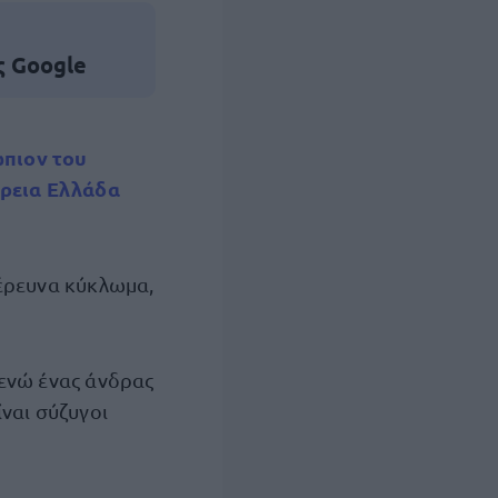
ς Google
ώπιον του
ρεια Ελλάδα
έρευνα κύκλωμα,
 ενώ ένας άνδρας
ίναι σύζυγοι