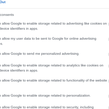
αποστάσεως η πιο Εύκολη Πιστοποίηση Υπολογι
Out
consents
o allow Google to enable storage related to advertising like cookies on
evice identifiers in apps.
πρώτος όλες τις σημαντικές ειδήσεις.
o allow my user data to be sent to Google for online advertising
 το proson.gr στα αποτελέσματα αναζήτησης τη
s.
to allow Google to send me personalized advertising.
o allow Google to enable storage related to analytics like cookies on
evice identifiers in apps.
είς Ειδήσεις
o allow Google to enable storage related to functionality of the website
o allow Google to enable storage related to personalization.
 για Όλους 2026: Ανοίγει σήμερα η πλατφόρμα -
υν αίτηση
o allow Google to enable storage related to security, including