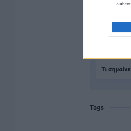
authenti
ΔΥΠΑ/ΟΑΕΔ
Αλλάζουν 
Τι σημαίνε
Tags