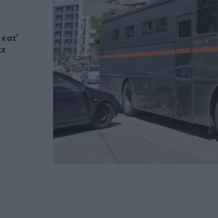
 κατ’
κε