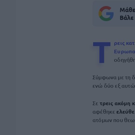
Μάθε 
Βάλε
Τ
ρεις κα
Ευρωπα
οδηγήθ
Σύμφωνα με τη δ
ενώ δύο εξ αυτώ
τρεις ακόμη 
Σε
ελεύθε
αφέθηκε
ατόμων που θεωρ