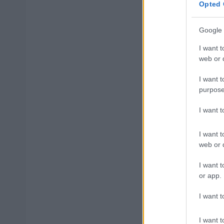
ΑΣΕΠ: Εξ 
Opted 
μέρες
Google 
I want t
web or d
Μάθε 
I want t
Βάλε
purpose
I want 
I want t
web or d
Δημοφιλ
I want t
or app.
I want t
Τουρισμός
ΑΦΜ κάνο
I want t