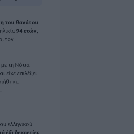
ση του θανάτου
94 ετών
 ηλικία
,
, τον
 με τη Νότια
ι είχε επιλέξει
ιήθηκε,
.
ου ελληνικού
ό έξι δεκαετίες
.