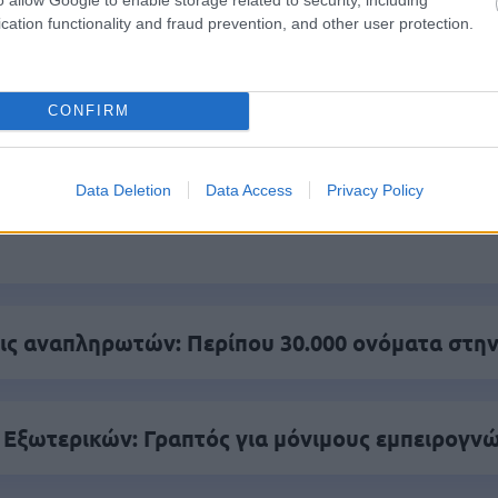
είς Ειδήσεις
cation functionality and fraud prevention, and other user protection.
CONFIRM
.779 θέσεις εργασίας στο Δημόσιο (χωρίς πτυχί
Data Deletion
Data Access
Privacy Policy
γραμματισμός προσλήψεων 2027 - Παρατείνεται
ς αναπληρωτών: Περίπου 30.000 ονόματα στην
 Εξωτερικών: Γραπτός για μόνιμους εμπειρογν