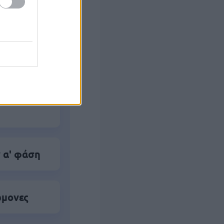
ο)
 το Β'
 α' φάση
ώμονες