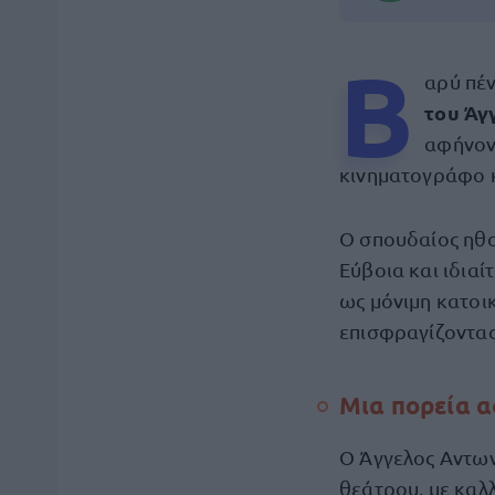
Β
αρύ πέν
του Άγ
αφήνον
κινηματογράφο κ
Ο σπουδαίος ηθοπ
Εύβοια και ιδιαί
ως μόνιμη κατοικ
επισφραγίζοντας
Μια πορεία 
Ο Άγγελος Αντων
θεάτρου, με καλλ