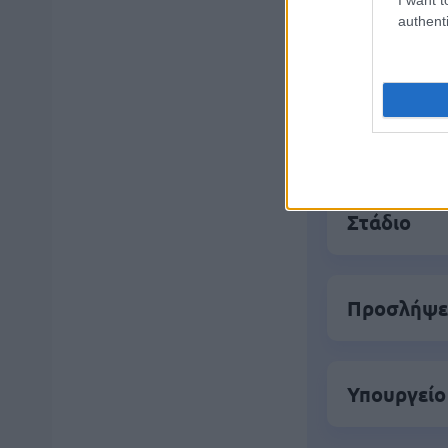
Δημοφιλ
authenti
Ανοικτές 1
ΥΠΕΣ: Προ
Στάδιο
Προσλήψει
Υπουργείο