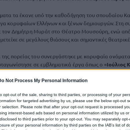
ματα τα έκανε υπό την καθοδήγηση του σπουδαίου Κ
γα κορυφαίων Ελλήνων και ξένων δημιουργών. Στη σ
 τον Δημήτρη Μυράτ στο Θέατρο Μουσούρη, ενώ από 
μμετείχε σε μεγάλους θιάσους και σημαντικές θεατρικ
α της πορείας του συνεργάστηκε με κορυφαία ονόματα
Ιούλιος 
ταγωνίστησε σε εμβληματικά έργα όπως ο «
ούρου Ούι
Ο Γλάρος
Τοβάριτς
», «
» και το «
», αποδεικ
 υποκριτικού του ταλέντου.
Do Not Process My Personal Information
to opt-out of the sale, sharing to third parties, or processing of your per
σε κινηματογράφο και τηλεόραση
formation for targeted advertising by us, please use the below opt-out s
r selection. Please note that after your opt-out request is processed y
eing interest-based ads based on personal information utilized by us or
άφο πραγματοποίησε το ντεμπούτο του με τις ταινίες 
disclosed to third parties prior to your opt-out. You may separately opt-
 Τάκη Κανελλόπουλου και στη συνέχεια συνεργάστηκ
losure of your personal information by third parties on the IAB’s list of
 ελληνικού σινεμά, όπως ο Βασίλης Γεωργιάδης, ο Ντί