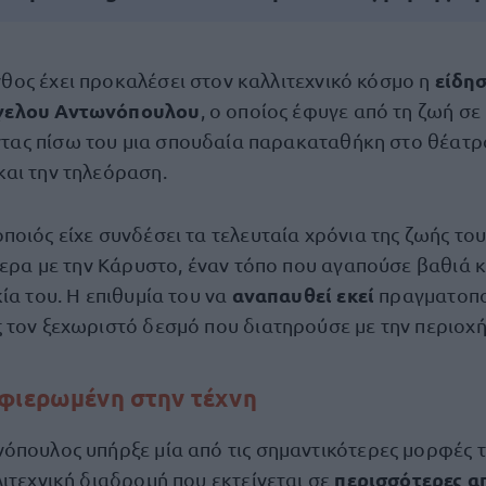
είδη
θος έχει προκαλέσει στον καλλιτεχνικό κόσμο η
γελου Αντωνόπουλου
, ο οποίος έφυγε από τη ζωή σε
τας πίσω του μια σπουδαία παρακαταθήκη στο θέατρο
αι την τηλεόραση.
οιός είχε συνδέσει τα τελευταία χρόνια της ζωής του
τερα με την Κάρυστο, έναν τόπο που αγαπούσε βαθιά κα
αναπαυθεί εκεί
ία του. Η επιθυμία του να
πραγματοπο
 τον ξεχωριστό δεσμό που διατηρούσε με την περιοχή
αφιερωμένη στην τέχνη
όπουλος υπήρξε μία από τις σημαντικότερες μορφές τ
περισσότερες απ
ιτεχνική διαδρομή που εκτείνεται σε