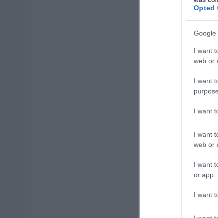
ΑΣΕΠ: Πισ
Opted 
Google 
I want t
web or d
ΑΣΕΠ: Εξ 
I want t
μέρες
purpose
I want 
I want t
web or d
Μάθε 
Βάλε
I want t
or app.
I want t
I want t