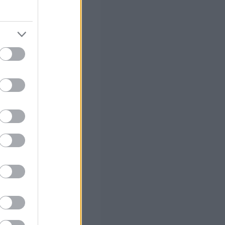
 σας
στών σε 2
ς Google