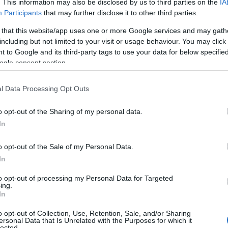
. This information may also be disclosed by us to third parties on the
IA
Participants
that may further disclose it to other third parties.
ίδης, ο Γιώργος Τζαβέλλας και ο Φιλοποίμην Φίνος.
 that this website/app uses one or more Google services and may gath
including but not limited to your visit or usage behaviour. You may click 
περισσότερες από 30 κινηματογραφικές πα
είχε σε
 to Google and its third-party tags to use your data for below specifi
κό του ξεχωριστό στίγμα στη μεγάλη οθόνη.
ogle consent section.
υ πορεία ξεκίνησε το 1971 με τον θρυλικό «Άγνωστο 
l Data Processing Opt Outs
, ύστερα από πρόταση του σκηνοθέτη Κώστα Κουτσο
o opt-out of the Sharing of my personal data.
μετοχές σε επιτυχημένες σειρές που άφησαν εποχή, 
In
αντάμ Σουσού», το «Ουράνιο Τόξο», το «Καζίνο», η «
φικού».
o opt-out of the Sale of my Personal Data.
In
2004
 τηλεοπτική εμφάνιση πραγματοποιήθηκε το
στη 
to opt-out of processing my Personal Data for Targeted
ing.
In
o opt-out of Collection, Use, Retention, Sale, and/or Sharing
ersonal Data that Is Unrelated with the Purposes for which it
lected.