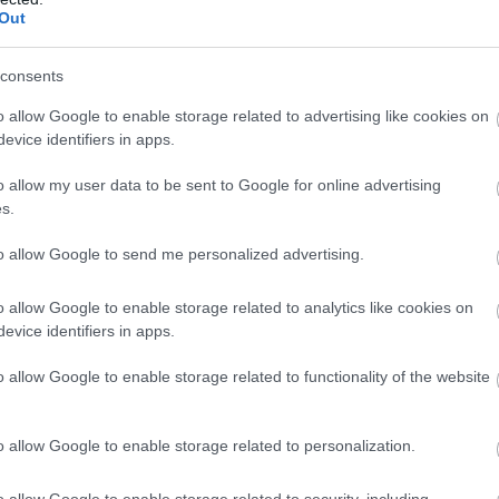
τοποίηση Αγγλικών σε μόνο 2 ημέρες στα χέρια
Out
consents
o allow Google to enable storage related to advertising like cookies on
evice identifiers in apps.
αποστάσεως η πιο Εύκολη Πιστοποίηση Υπολογι
o allow my user data to be sent to Google for online advertising
s.
to allow Google to send me personalized advertising.
o allow Google to enable storage related to analytics like cookies on
evice identifiers in apps.
πρώτος όλες τις σημαντικές ειδήσεις.
 το proson.gr στα αποτελέσματα αναζήτησης τη
o allow Google to enable storage related to functionality of the website
o allow Google to enable storage related to personalization.
o allow Google to enable storage related to security, including