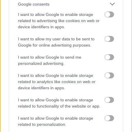
Google consents
ΑΣΕΠ: Πιστοποίηση Αγγλικών σε
I want to allow Google to enable storage
μόνο 2 ημέρες στα χέρια σας
related to advertising like cookies on web or
device identifiers in apps.
I want to allow my user data to be sent to
Google for online advertising purposes.
I want to allow Google to send me
ΑΣΕΠ: Εξ αποστάσεως η πιο Εύκολη
personalized advertising.
Πιστοποίηση Υπολογιστών σε 2
μέρες
I want to allow Google to enable storage
related to analytics like cookies on web or
device identifiers in apps.
I want to allow Google to enable storage
related to functionality of the website or app.
Μάθε πρώτος όλες τις σημαντικές
ειδήσεις.
I want to allow Google to enable storage
Βάλε το proson.gr στα αποτελέσματα
related to personalization.
αναζήτησης της Google