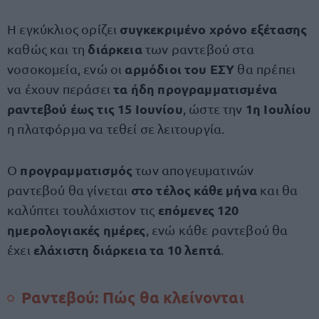
συγκεκριμένο χρόνο εξέτασης
Η εγκύκλιος ορίζει
διάρκεια
καθώς και τη
των ραντεβού στα
αρμόδιοι του ΕΣΥ
νοσοκομεία, ενώ οι
θα πρέπει
τα ήδη προγραμματισμένα
να έχουν περάσει
ραντεβού έως τις 15 Ιουνίου
1η Ιουλίου
, ώστε την
η πλατφόρμα να τεθεί σε λειτουργία.
προγραμματισμός
Ο
των απογευματινών
στο τέλος κάθε μήνα
ραντεβού θα γίνεται
και θα
επόμενες 120
καλύπτει τουλάχιστον τις
ημερολογιακές ημέρες
, ενώ κάθε ραντεβού θα
ελάχιστη διάρκεια τα 10 λεπτά
έχει
.
Ραντεβού: Πώς θα κλείνονται