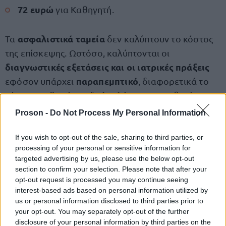
72 ευρώ
για Καθηγητή.
ασφαλιστικά ταμεία
Τα
δεν καλύπτουν το κόστος
της επίσκεψης. Ωστόσο, καλύπτονται οι
διαγνωστικές εξετάσεις και οι ιατρικές πράξεις
παραπεμπτικό
εφόσον υπάρχει
, διαφορετικά το
κόστος επιβαρύνει εξ ολοκλήρου τον ασθενή.
Proson -
Do Not Process My Personal Information
καθυστερήσεων
Λόγω των
στα πρωινά ραντεβού,
επιλέγουν να πληρώνουν για
αρκετοί ασθενείς
If you wish to opt-out of the sale, sharing to third parties, or
processing of your personal or sensitive information for
απογευματινές επισκέψεις
σε γιατρούς δημόσιων
targeted advertising by us, please use the below opt-out
νοσοκομείων.
section to confirm your selection. Please note that after your
opt-out request is processed you may continue seeing
interest-based ads based on personal information utilized by
στοιχεία του υπουργείου Υγείας για
Με βάση τα
us or personal information disclosed to third parties prior to
το 2025
«Ανδρέας Συγγρός»
, το νοσοκομείο
your opt-out. You may separately opt-out of the further
disclosure of your personal information by third parties on the
εμφανίζει τη μεγαλύτερη κίνηση στα απογευματινά