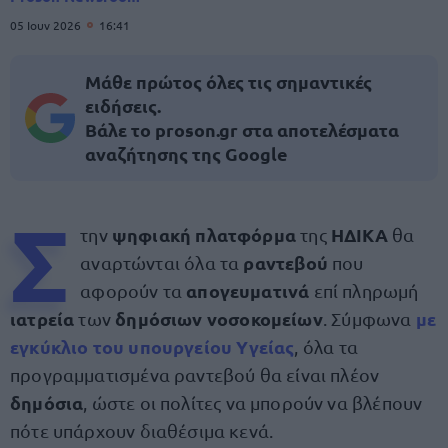
05 Ιουν 2026
16:41
Μάθε πρώτος όλες τις σημαντικές
ειδήσεις.
Βάλε το proson.gr στα αποτελέσματα
αναζήτησης της Google
Σ
ψηφιακή πλατφόρμα
ΗΔΙΚΑ
την
της
θα
ραντεβού
αναρτώνται όλα τα
που
απογευματινά
αφορούν τα
επί πληρωμή
ιατρεία
δημόσιων νοσοκομείων
με
των
. Σύμφωνα
εγκύκλιο
του
υπουργείου Υγείας
, όλα τα
προγραμματισμένα ραντεβού θα είναι πλέον
δημόσια
, ώστε οι πολίτες να μπορούν να βλέπουν
πότε υπάρχουν διαθέσιμα κενά.