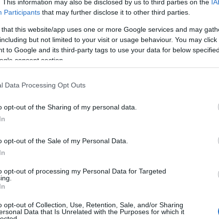
. This information may also be disclosed by us to third parties on the
IA
Participants
that may further disclose it to other third parties.
Ε
 that this website/app uses one or more Google services and may gath
including but not limited to your visit or usage behaviour. You may click 
 to Google and its third-party tags to use your data for below specifi
ιο γνωστές παραλίες της νοτιοανατολικής Αττικής, 
ogle consent section.
 καλοκαίρι πλήθος επισκεπτών. Μετά την κατάβαση τ
 σκαλοπατιών, αποκαλύπτεται μια ακτή με βαθιά γαλά
l Data Processing Opt Outs
ικό ανάγλυφο. Η εικόνα της παραλίας δημιουργεί την
o opt-out of the Sharing of my personal data.
ησιωτικού προορισμού.
In
o opt-out of the Sale of my Personal Data.
In
ση από το Πόρτο Ράφτη, η Ερωτοσπηλιά συγκαταλέγετα
to opt-out of processing my Personal Data for Targeted
ing.
ίες της ανατολικής Αττικής. Τα καθαρά νερά, το βότσα
In
τισμοί συνθέτουν ένα ήσυχο περιβάλλον, ιδανικό για
o opt-out of Collection, Use, Retention, Sale, and/or Sharing
ές χαλάρωσης μακριά από την πολυκοσμία.
ersonal Data that Is Unrelated with the Purposes for which it
lected.