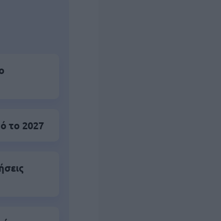
ο
ό το 2027
ήσεις