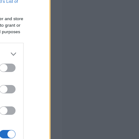
B’s List of
er and store
to grant or
ed purposes
η ΚΑΠΕ
ων
ζια νερά και
 αίσθηση ενός
ι στις πιο
λο και οι
 όσους