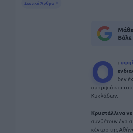
Σχετικά Άρθρα
Μάθε 
Βάλε
Ο
υψηλ
ι
ενδι
δεν έ
ομορφιά και τοπ
Κυκλάδων.
Κρυστάλλινα νερ
συνθέτουν ένα σ
κέντρο της Αθήνα