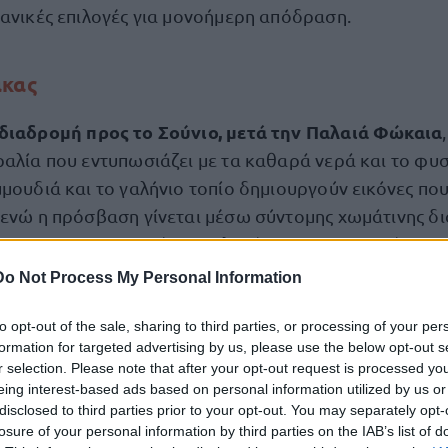
δανικές επιλογές για μονοήμερη απόδραση.
ακας
διαδρομή προς το Σούνιο, μετά την Παλαιά Φώκαια
ραλία που εντυπωσιάζει με τα καθαρά νερά και το φυσ
μουδιά και το γαλήνιο τοπίο δημιουργούν εικόνες πο
 ενώ η πρόσβαση γίνεται μέσω σύντομης χωμάτινης δ
χουν και οργανωμένες επιλογές για τους επισκέπτες.
Do Not Process My Personal Information
ος Αναβύσσου
to opt-out of the sale, sharing to third parties, or processing of your per
formation for targeted advertising by us, please use the below opt-out s
Αγίου Νικολάου
αποτελεί αγαπημένο προορισμό για ό
r selection. Please note that after your opt-out request is processed y
νεση και χαλάρωση. Ξεχωρίζει ο μικρός κρυμμένος κ
eing interest-based ads based on personal information utilized by us or
disclosed to third parties prior to your opt-out. You may separately opt-
εκκλησάκι, όπου τα γαλαζοπράσινα νερά και οι βραχ
losure of your personal information by third parties on the IAB’s list of
θέτουν ένα σκηνικό που παραπέμπει σε κυκλαδίτικο το