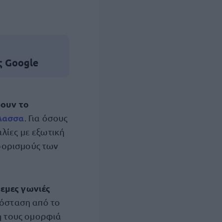
ς Google
ουν το
άλασσα
. Για όσους
λίες με εξωτική
οορισμούς των
ρεμες γωνιές
πόσταση από το
κή τους ομορφιά