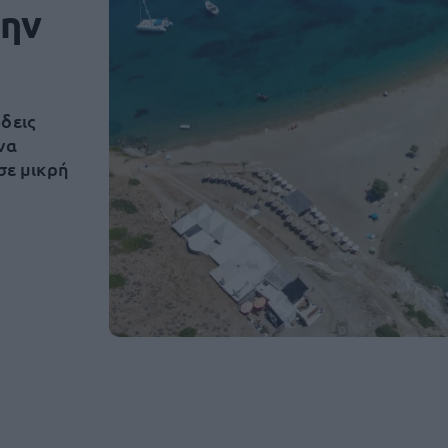
την
δεις
να
σε μικρή