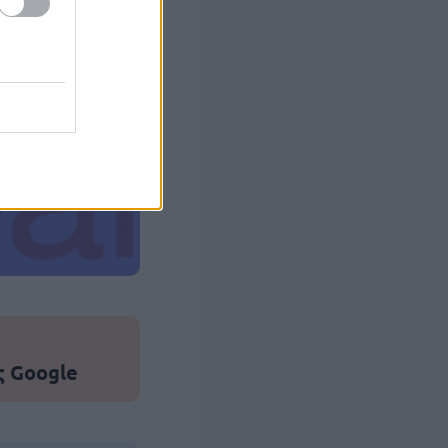
 σας
στών σε 2
ς Google