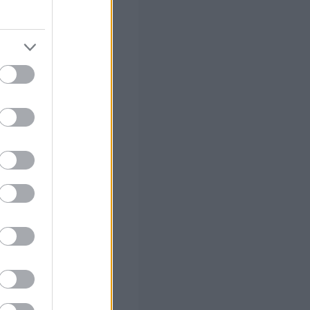
ορφες παραλίες
ηση ηρεμίας που
ρα νερά και η
ύν να αποφύγουν
έον προ των
 μια γρήγορη
ακινήσεων ή
όνες και
η αναπνοής από