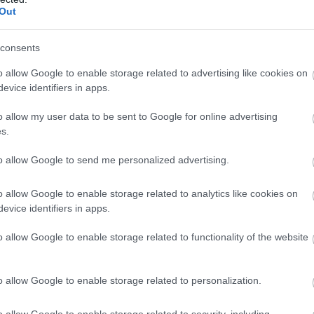
Out
consents
ένει μία από τις λιγότερο γνωστές αλλά ιδιαίτερα όμ
o allow Google to enable storage related to advertising like cookies on
εριβάλλεται από φυσικό τοπίο και προσφέρει μια αίσθ
evice identifiers in apps.
ανείς σε δημοφιλείς ακτές της Αττικής. Τα πεντακάθα
o allow my user data to be sent to Google for online advertising
α την καθιστούν ιδανική επιλογή για όσους επιθυμο
s.
 σημεία.
to allow Google to send me personalized advertising.
σίες
να ανεβαίνουν και το καλοκαίρι να βρίσκεται πλ
o allow Google to enable storage related to analytics like cookies on
ριμένες παραλίες αποτελούν εξαιρετικές επιλογές για
evice identifiers in apps.
ιωτικό χαρακτήρα, χωρίς την ανάγκη πολύωρων μετ
o allow Google to enable storage related to functionality of the website
διών. Λίγες ώρες αρκούν για να απολαύσει κανείς εικ
υμίζουν Κυκλάδες, παραμένοντας ωστόσο σε απόστασ
.
o allow Google to enable storage related to personalization.
o allow Google to enable storage related to security, including