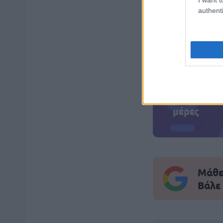
authenti
ΑΣΕΠ: Πισ
ΑΣΕΠ: Εξ 
μέρες
Μάθε 
Βάλε