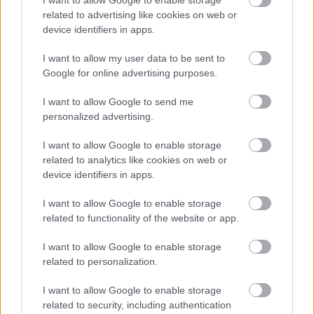
I want to allow Google to enable storage
αναζήτησης της Google
related to advertising like cookies on web or
device identifiers in apps.
I want to allow my user data to be sent to
Google for online advertising purposes.
Δημοφιλείς Ειδήσεις
I want to allow Google to send me
personalized advertising.
I want to allow Google to enable storage
Αλλάζουν τα χαρτονομίσματα ευρώ –
related to analytics like cookies on web or
Οριστικά εκτός το 500ευρο
device identifiers in apps.
I want to allow Google to enable storage
related to functionality of the website or app.
ΑΣΕΠ: Αυτές είναι οι δύο επόμενες
I want to allow Google to enable storage
προκηρύξεις «μαμούθ» (με μόρια)
related to personalization.
I want to allow Google to enable storage
related to security, including authentication
ΔΥΠΑ: 1.000 προσλήψεις με μισθό έως