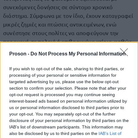
συνεχόμενες δονήσεις σε σύντομο χρονικό
διάστημα. Σύμφωνα με τον ίδιο, έχουν καταγραφεί
μικρές ζημιές και πτώσεις αντικειμένων, ενώ
συνέστησε στους πολίτες να αποφεύγουν την
παραμονή σε παλαιά ή επιβαρυμένα κτίρια, καθώς
και σε περιοχές όπου υπάρχει κίνδυνος
Proson -
Do Not Process My Personal Information
κατολισθήσεων.
If you wish to opt-out of the sale, sharing to third parties, or
processing of your personal or sensitive information for
αρμόδιες
υπηρεσίες
Οι
παραμένουν σε κατάσταση
targeted advertising by us, please use the below opt-out
αυξημένης ετοιμότητας, ενώ οι επιστήμονες
section to confirm your selection. Please note that after your
συνεχίζουν την παρακολούθηση της σεισμικής
opt-out request is processed you may continue seeing
interest-based ads based on personal information utilized by
δραστηριότητας, η οποία, σύμφωνα με τις μέχρι
us or personal information disclosed to third parties prior to
τώρα εκτιμήσεις, κινείται εντός των φυσιολογικών
your opt-out. You may separately opt-out of the further
ορίων για τη συγκεκριμένη περιοχή.
disclosure of your personal information by third parties on the
IAB’s list of downstream participants. This information may
also be disclosed by us to third parties on the
IAB’s List of