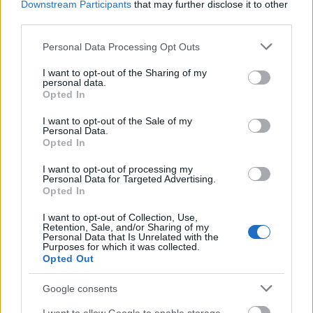
Downstream Participants
that may further disclose it to other
third parties.
ΑΣΕΠ: Πιστοποίηση Αγγλικών σε
μόνο 2 ημέρες στα χέρια σας
Please note that this website/app uses one or more Google
Personal Data Processing Opt Outs
services and may gather and store information including but
not limited to your visit or usage behaviour. You may click to
I want to opt-out of the Sharing of my
personal data.
grant or deny consent to Google and its third-party tags to
Opted In
use your data for below specified purposes in below Google
consent section.
I want to opt-out of the Sale of my
Personal Data.
Opted In
ΑΣΕΠ: Εξ αποστάσεως η πιο Εύκολη
Πιστοποίηση Υπολογιστών σε 2
I want to opt-out of processing my
Personal Data for Targeted Advertising.
μέρες
Opted In
I want to opt-out of Collection, Use,
Retention, Sale, and/or Sharing of my
Personal Data that Is Unrelated with the
Purposes for which it was collected.
Opted Out
Μάθε πρώτος όλες τις σημαντικές
ειδήσεις.
Google consents
Βάλε το proson.gr στα αποτελέσματα