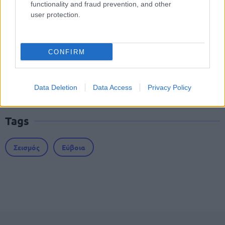
functionality and fraud prevention, and other
1.250€ - Πού θα κάνετε αίτηση
user protection.
CONFIRM
Αττική: 11 προσλήψεις στον Δήμο
Αγίου Δημητρίου
Data Deletion
Data Access
Privacy Policy
Tags
Σεισμός
Εύβοια