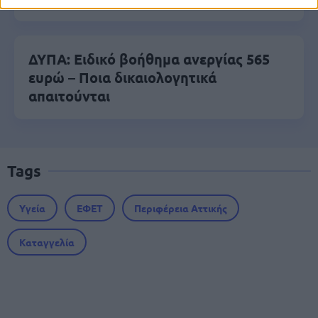
ΔΥΠΑ: Ειδικό βοήθημα ανεργίας 565
ευρώ – Ποια δικαιολογητικά
απαιτούνται
Tags
Υγεία
ΕΦΕΤ
Περιφέρεια Αττικής
Καταγγελία