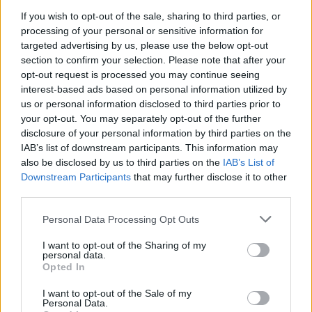
If you wish to opt-out of the sale, sharing to third parties, or
Οι αρμόδιες αρχές τονίζουν ότι οι έλεγχοι στην
processing of your personal or sensitive information for
αλυσίδα παραγωγής και διακίνησης τροφίμων θα
targeted advertising by us, please use the below opt-out
συνεχιστούν
με εντατικούς ρυθμούς, με στόχο την
section to confirm your selection. Please note that after your
opt-out request is processed you may continue seeing
προστασία της δημόσιας υγείας και των
interest-based ads based on personal information utilized by
καταναλωτών.
us or personal information disclosed to third parties prior to
your opt-out. You may separately opt-out of the further
disclosure of your personal information by third parties on the
Περιφερειάρχης
Αναφερόμενος στην υπόθεση, ο
IAB’s list of downstream participants. This information may
Αττικής
προστασία της δημόσιας
επισήμανε ότι η
also be disclosed by us to third parties on the
IAB’s List of
υγείας
αποτελεί αδιαπραγμάτευτη προτεραιότητα,
Downstream Participants
that may further disclose it to other
third parties.
δεν θα υπάρξει καμία ανοχή
διευκρινίζοντας ότι
σε πρακτικές που θέτουν σε κίνδυνο την ασφάλεια
Please note that this website/app uses one or more Google
Personal Data Processing Opt Outs
services and may gather and store information including but
των τροφίμων.
not limited to your visit or usage behaviour. You may click to
I want to opt-out of the Sharing of my
personal data.
grant or deny consent to Google and its third-party tags to
Opted In
use your data for below specified purposes in below Google
consent section.
I want to opt-out of the Sale of my
ΑΣΕΠ: Πιστοποίηση Αγγλικών σε
Personal Data.