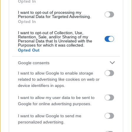
Opted In
μόνο 2 ημέρες στα χέρια σας
I want to opt-out of processing my
Personal Data for Targeted Advertising.
Opted In
I want to opt-out of Collection, Use,
Retention, Sale, and/or Sharing of my
Personal Data that Is Unrelated with the
ΑΣΕΠ: Εξ αποστάσεως η πιο Εύκολη
Purposes for which it was collected.
Opted Out
Πιστοποίηση Υπολογιστών σε 2
μέρες
Google consents
I want to allow Google to enable storage
related to advertising like cookies on web or
device identifiers in apps.
Μάθε πρώτος όλες τις σημαντικές
I want to allow my user data to be sent to
ειδήσεις.
Google for online advertising purposes.
Βάλε το proson.gr στα αποτελέσματα
I want to allow Google to send me
αναζήτησης της Google
personalized advertising.