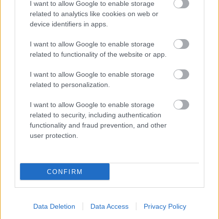
I want to allow Google to enable storage
related to analytics like cookies on web or
device identifiers in apps.
Δημοφιλείς Ειδήσεις
I want to allow Google to enable storage
related to functionality of the website or app.
I want to allow Google to enable storage
Αυτό το επίδομα δίνει 300 ευρώ - Δεν
related to personalization.
χρειάζεται αίτηση
I want to allow Google to enable storage
related to security, including authentication
functionality and fraud prevention, and other
Τουρισμός για Όλους 2026: Voucher
user protection.
έως 600 ευρώ - Ποια ΑΦΜ παίρνουν
σειρά σήμερα
CONFIRM
ΟΠΕΚΑ: Μηνιαίο επίδομα έως 210
Data Deletion
Data Access
Privacy Policy
ευρώ - Πώς θα τα πάρετε