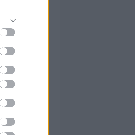
15 έως 20
ις
α να παραμένει
 σας