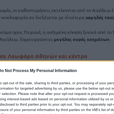
αμία, οι καθυστερήσεις εκτείνονται από το Αιγάλεω έ
χαμηλές ταχ
ν κυκλοφορία να διεξάγεται με ιδιαίτερα
ρεύμα προς Πειραιά, η αυξημένη κίνηση ξεκινά από το 
μεγάλες ουρές οχημάτων
ο Αιγάλεω, δημιουργώντας
.
σε Λεωφόρο Αθηνών και κέντρο
Λεωφόρο Αθηνών
ι η εικόνα και στη
, στο ύψος του 
Do Not Process My Personal Information
οχημάτων δυσχεραίνει σημαντικά τις μετακινήσεις.
to opt-out of the sale, sharing to third parties, or processing of your per
formation for targeted advertising by us, please use the below opt-out s
μένη κίνηση παρατηρείται και στο κέντρο της Αθήνας,
r selection. Please note that after your opt-out request is processed y
καταλέγεται στα σημεία όπου καταγράφονται καθυστ
eing interest-based ads based on personal information utilized by us or
ς.
disclosed to third parties prior to your opt-out. You may separately opt-
losure of your personal information by third parties on the IAB’s list of