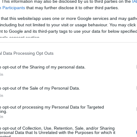
. This information may also be disclosed by us to third parties on the
IA
ινούνται στα συγκεκριμένα τμήματα του οδικού δικτύο
Participants
that may further disclose it to other third parties.
ονή
, καθώς η κατάσταση παραμένει επιβαρυμένη κατά
 that this website/app uses one or more Google services and may gath
including but not limited to your visit or usage behaviour. You may click 
 to Google and its third-party tags to use your data for below specifi
ogle consent section.
σεις στην Αττική Οδό
l Data Processing Opt Outs
καταγράφονται και στην Αττική Οδό
, τόσο στο ρεύμ
και στο ρεύμα προς Ελευσίνα.
o opt-out of the Sharing of my personal data.
In
 Αεροδρόμιο
:
o opt-out of the Sale of my Personal Data.
In
πτά
από τη Φυλής έως την Κηφισίας
to opt-out of processing my Personal Data for Targeted
ing.
πτά
στην έξοδο προς Λαμία
In
o opt-out of Collection, Use, Retention, Sale, and/or Sharing
ersonal Data that Is Unrelated with the Purposes for which it
 Ελευσίνα
:
lected.