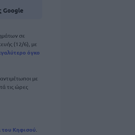
ς Google
χημάτων σε
ευής (12/6), με
εγαλύτερο όγκο
 αντιμέτωποι με
τά τις ώρες
α του Κηφισού
.