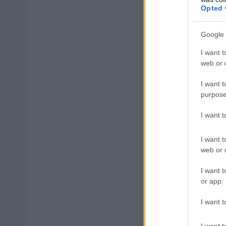
Opted 
10 έως 15 λε
Google 
5 έως 10 λεπ
I want t
web or d
Παράλληλα, στη
I want t
λεπτών
από την 
purpose
αυξημένη σε όλο
I want 
I want t
web or d
ΑΣΕΠ: Πισ
I want t
or app.
I want t
I want t