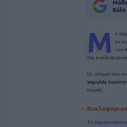
Μάθε 
Βάλε
Μ
ε ση
κεντ
τον
της κυκλοφοριακ
Οι οδηγοί που κ
χαμηλές ταχύτη
αιχμής.
Κυκλοφοριακ
σημαντικότε
Τα