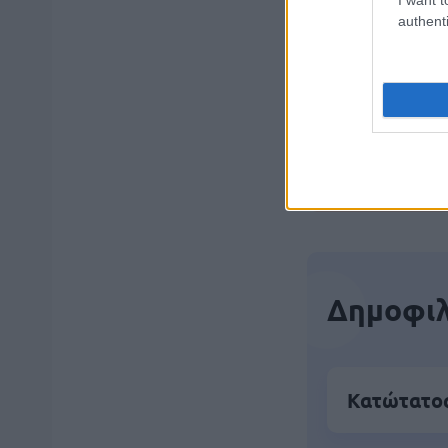
ΑΣΕΠ: Εξ 
authenti
μέρες
Μάθε 
Βάλε
Δημοφιλ
Κατώτατος