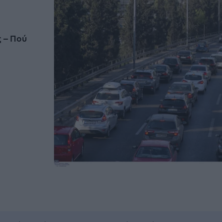
ς – Πού