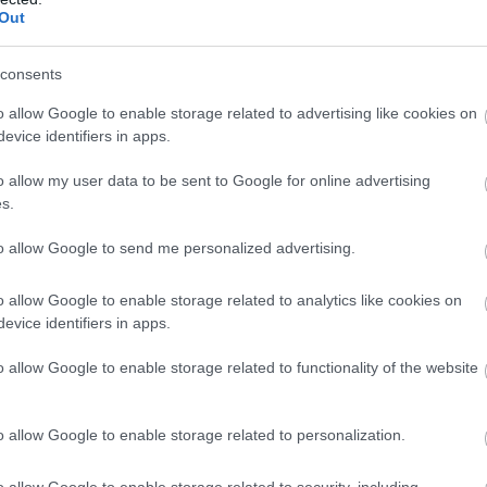
Out
πτά
από την Ανθούσα έως την Κηφισίας
consents
τά
στην έξοδο προς Λαμία
o allow Google to enable storage related to advertising like cookies on
evice identifiers in apps.
ν Περιφερειακή Υμηττού καταγράφονται καθυστερήσε
o allow my user data to be sent to Google for online advertising
Αγία Παρασκευή έως την Κηφισίας, με την κυκλοφορί
s.
 το μήκος της διαδρομής.
to allow Google to send me personalized advertising.
o allow Google to enable storage related to analytics like cookies on
evice identifiers in apps.
τοποίηση Αγγλικών σε μόνο 2 ημέρες στα χέρια
o allow Google to enable storage related to functionality of the website
o allow Google to enable storage related to personalization.
o allow Google to enable storage related to security, including