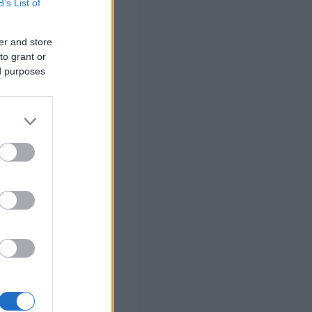
B’s List of
υ καλούνται να
 τις πρωινές
er and store
to grant or
ed purposes
α προς