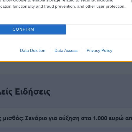
αποστάσεως η πιο Εύκολη Πιστοποίηση Υπολογι
cation functionality and fraud prevention, and other user protection.
CONFIRM
πρώτος όλες τις σημαντικές ειδήσεις.
Data Deletion
Data Access
Privacy Policy
 το proson.gr στα αποτελέσματα αναζήτησης τη
είς Ειδήσεις
 μισθός: Σενάριο για αύξηση στα 1.000 ευρώ απ