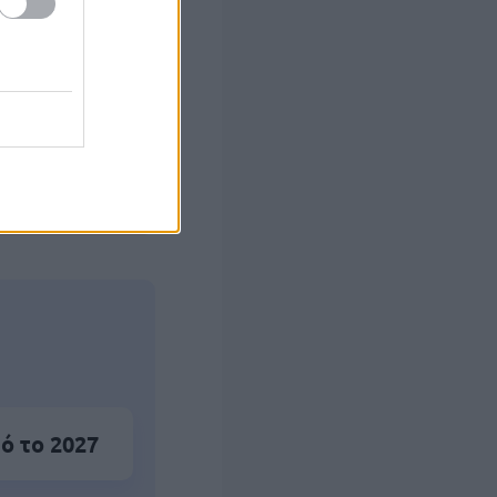
στών σε 2
ς Google
ό το 2027