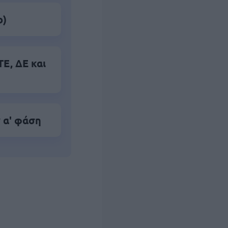
ο)
Ε, ΔΕ και
 α' φάση