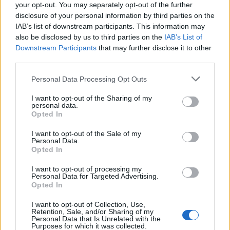
ειδήσεις.
your opt-out. You may separately opt-out of the further
disclosure of your personal information by third parties on the
Βάλε το proson.gr στα αποτελέσματα
IAB’s list of downstream participants. This information may
αναζήτησης της Google
also be disclosed by us to third parties on the
IAB’s List of
Downstream Participants
that may further disclose it to other
third parties.
Please note that this website/app uses one or more Google
Personal Data Processing Opt Outs
services and may gather and store information including but
Δημοφιλείς Ειδήσεις
not limited to your visit or usage behaviour. You may click to
I want to opt-out of the Sharing of my
personal data.
grant or deny consent to Google and its third-party tags to
Opted In
use your data for below specified purposes in below Google
consent section.
I want to opt-out of the Sale of my
Τι σημαίνει η λέξη «ευκτός»
Personal Data.
Opted In
I want to opt-out of processing my
Personal Data for Targeted Advertising.
Τουρισμός για Όλους 2026: Ποιοι
Opted In
μπορούν να κάνουν αίτηση σήμερα –
I want to opt-out of Collection, Use,
Voucher έως 600 ευρώ
Retention, Sale, and/or Sharing of my
Personal Data that Is Unrelated with the
Purposes for which it was collected.