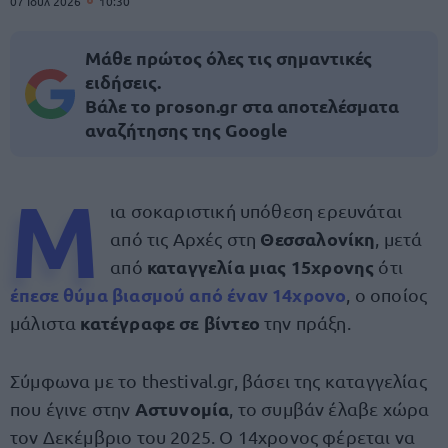
07 Ιουλ 2026
10:30
Μάθε πρώτος όλες τις σημαντικές
ειδήσεις.
Βάλε το proson.gr στα αποτελέσματα
αναζήτησης της Google
Μ
ια σοκαριστική υπόθεση ερευνάται
Θεσσαλονίκη
από τις Αρχές στη
, μετά
καταγγελία μιας 15χρονης
από
ότι
έπεσε
θύμα βιασμού από έναν 14χρονο
, ο οποίος
κατέγραφε σε βίντεο
μάλιστα
την πράξη.
Σύμφωνα με το thestival.gr, βάσει της καταγγελίας
Αστυνομία
που έγινε στην
, το συμβάν έλαβε χώρα
τον Δεκέμβριο του 2025. Ο 14χρονος φέρεται να