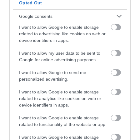
Opted Out
ΑΣΕΠ: Δύο νέοι γραπτοί διαγωνισμοί
Google consents
για διορισμούς στο Δημόσιο
I want to allow Google to enable storage
related to advertising like cookies on web or
device identifiers in apps.
Προσλήψεις στο Αρχαιολογικό
I want to allow my user data to be sent to
Μουσείο Ηρακλείου χωρίς πτυχίο -
Google for online advertising purposes.
Πότε λήγουν οι αιτήσεις
I want to allow Google to send me
personalized advertising.
I want to allow Google to enable storage
Tags
related to analytics like cookies on web or
device identifiers in apps.
Θεσσαλονίκη
Δικαστήρια
ΕΛΑΣ
I want to allow Google to enable storage
related to functionality of the website or app.
Αστυνομία
Καταγγελία
Βιασμός
I want to allow Google to enable storage