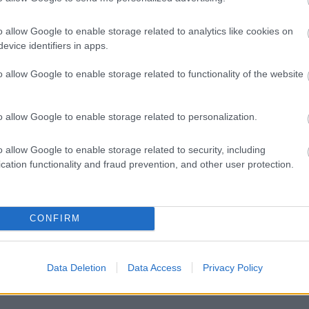
γραμματισμός προσλήψεων 2027 - Παρατείνεται
o allow Google to enable storage related to analytics like cookies on
evice identifiers in apps.
o allow Google to enable storage related to functionality of the website
ς αναπληρωτών: Περίπου 30.000 ονόματα στην
o allow Google to enable storage related to personalization.
o allow Google to enable storage related to security, including
αιρία συνταξιοδότησης για 8.000 ανέργους άνω
cation functionality and fraud prevention, and other user protection.
ίνησαν οι αιτήσεις
CONFIRM
Θάνατος
Απώλεια
Νοσοκομεία
Επίθεση
Data Deletion
Data Access
Privacy Policy