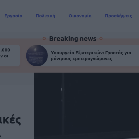
Εργασία
Πολιτική
Οικονομία
Προσλήψεις
Συντάξεις
Breaking news
8.000
Υπουργείο Εξωτερικών: Γραπτός για
ν οι
μόνιμους εμπειρογνώμονες
ικές
ι