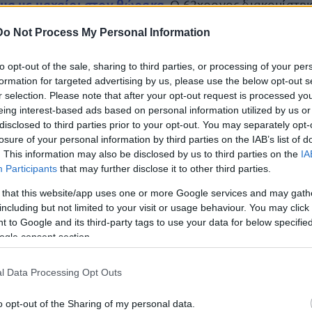
μα με μαχαίρι στον θώρακα
. Ο 62χρονος διακομίστη
στο Γενικό Νοσοκομείο Βέροιας, όπου του παρασχέθη
Do Not Process My Personal Information
τη συνέχεια αποχώρησε.
to opt-out of the sale, sharing to third parties, or processing of your per
formation for targeted advertising by us, please use the below opt-out s
που έσπευσαν στο σημείο προχώρησαν στη σύλληψη τ
r selection. Please note that after your opt-out request is processed y
δικογραφία
υ σχηματίστηκε
, με την οποία θα οδηγηθε
eing interest-based ads based on personal information utilized by us or
προανάκριση
χής. Την
για τις συνθήκες του περιστατικ
disclosed to third parties prior to your opt-out. You may separately opt-
losure of your personal information by third parties on the IAB’s list of
 και Εξιχνίασης Εγκλημάτων Βέροιας.
. This information may also be disclosed by us to third parties on the
IA
Participants
that may further disclose it to other third parties.
 that this website/app uses one or more Google services and may gath
τοποίηση Αγγλικών σε μόνο 2 ημέρες στα χέρια
including but not limited to your visit or usage behaviour. You may click 
 to Google and its third-party tags to use your data for below specifi
ogle consent section.
l Data Processing Opt Outs
o opt-out of the Sharing of my personal data.
αποστάσεως η πιο Εύκολη Πιστοποίηση Υπολογι