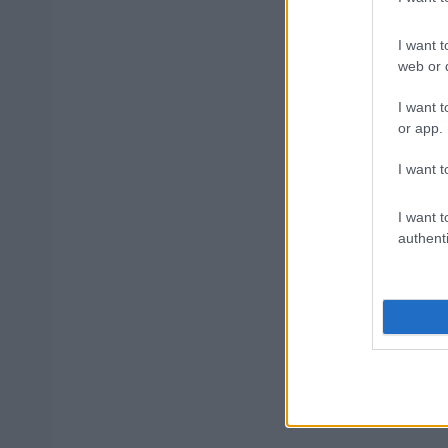
ΥΠΕΣ: Προ
I want t
Στάδιο
web or d
I want t
or app.
Προσλήψει
I want t
I want t
ΔΥΠΑ: Ευκ
authenti
ετών – Ξεκ
Tags