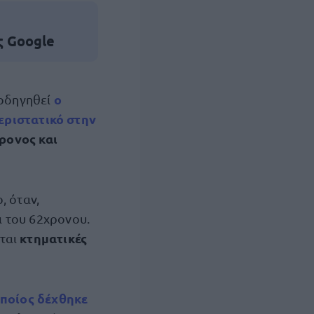
ς Google
ο
 οδηγηθεί
εριστατικό στην
ρονος και
, όταν,
ι του 62χρονου.
κτηματικές
νται
οποίος δέχθηκε