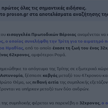
πρώτος όλες τις σημαντικές ειδήσεις.
 το proson.gr στα αποτελέσματα αναζήτησης τη
εισαγγελέα Πρωτοδικών Βέροιας
του
αναμένεται να
ς, ο οποίος συνελήφθη την Τρίτη για το αιματηρό π
ρα Ημαθίας
έχασε τη ζωή του ένας 32χ
, από το οποίο
ένας 62χρονος
, αμφότεροι Ρομά.
σημειώθηκε το απόγευμα της Τρίτης σε εξωτερικό χώρο
Αστυνομία
καβγάς
, ξέσπασε
μεταξύ του 47χρονου κα
πιθανή αιτία
Πρώτο Θέμα, ως
της συμπλοκής εξετάζο
ρονται να υπήρχαν μεταξύ των δύο ανδρών.
32χρονος
ο 
α της συμπλοκής φέρεται να παρενέβη ο
,