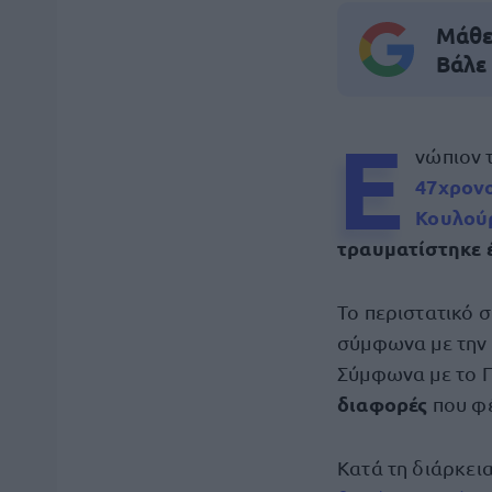
Μάθε 
Βάλε
Ε
νώπιον 
47χρονο
Κουλού
τραυματίστηκε 
Το περιστατικό 
σύμφωνα με την
Σύμφωνα με το 
διαφορές
που φέ
Κατά τη διάρκει