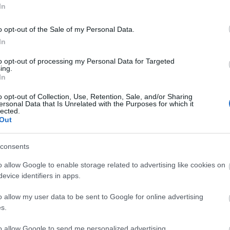
In
o opt-out of the Sale of my Personal Data.
In
to opt-out of processing my Personal Data for Targeted
ing.
πρώτος όλες τις σημαντικές ειδήσεις.
In
 το proson.gr στα αποτελέσματα αναζήτησης τη
o opt-out of Collection, Use, Retention, Sale, and/or Sharing
ersonal Data that Is Unrelated with the Purposes for which it
lected.
Out
consents
είς Ειδήσεις
o allow Google to enable storage related to advertising like cookies on
evice identifiers in apps.
o allow my user data to be sent to Google for online advertising
.779 θέσεις εργασίας στο Δημόσιο (χωρίς πτυχί
s.
to allow Google to send me personalized advertising.