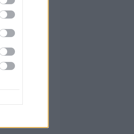
 το Β'
 α' φάση
 των 55