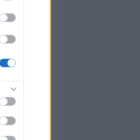
ς Google
ο)