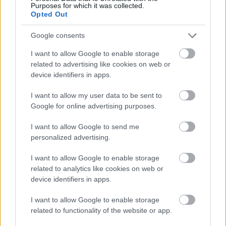
εκπαίδευση
Purposes for which it was collected.
Opted Out
Google consents
ΔΥΠΑ: Ευκαιρία συνταξιοδότησης για
I want to allow Google to enable storage
8.000 ανέργους άνω των 55 ετών –
related to advertising like cookies on web or
Ξεκίνησαν οι αιτήσεις
device identifiers in apps.
I want to allow my user data to be sent to
Google for online advertising purposes.
ΥΠΕΣ: Προγραμματισμός προσλήψεων
I want to allow Google to send me
2027 - Παρατείνεται το Β' Στάδιο
personalized advertising.
I want to allow Google to enable storage
related to analytics like cookies on web or
Προσλήψεις αναπληρωτών: Περίπου
device identifiers in apps.
30.000 ονόματα στην α' φάση
I want to allow Google to enable storage
related to functionality of the website or app.