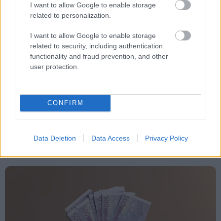
I want to allow Google to enable storage
Tags
related to personalization.
I want to allow Google to enable storage
Ισραήλ
related to security, including authentication
functionality and fraud prevention, and other
user protection.
CONFIRM
Κόσμος
Data Deletion
Data Access
Privacy Policy