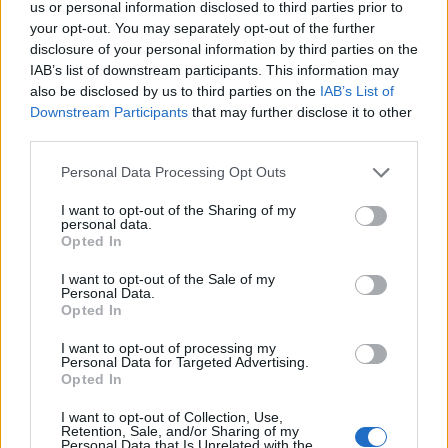
us or personal information disclosed to third parties prior to
your opt-out. You may separately opt-out of the further
disclosure of your personal information by third parties on the
IAB’s list of downstream participants. This information may
also be disclosed by us to third parties on the
IAB’s List of
Μάθε πρώτος όλες τις σημαντικές
Downstream Participants
that may further disclose it to other
ειδήσεις.
third parties.
Βάλε το proson.gr στα αποτελέσματα
αναζήτησης της Google
Please note that this website/app uses one or more Google
Personal Data Processing Opt Outs
services and may gather and store information including but
not limited to your visit or usage behaviour. You may click to
I want to opt-out of the Sharing of my
personal data.
grant or deny consent to Google and its third-party tags to
Opted In
use your data for below specified purposes in below Google
consent section.
I want to opt-out of the Sale of my
Δημοφιλείς Ειδήσεις
Personal Data.
Opted In
I want to opt-out of processing my
Personal Data for Targeted Advertising.
Πυροσβεστική Σχολή: Νέος
Opted In
κανονισμός για δόκιμους – Τι αλλάζει
I want to opt-out of Collection, Use,
σε διαμονή, σίτιση και πρακτική
Retention, Sale, and/or Sharing of my
Personal Data that Is Unrelated with the