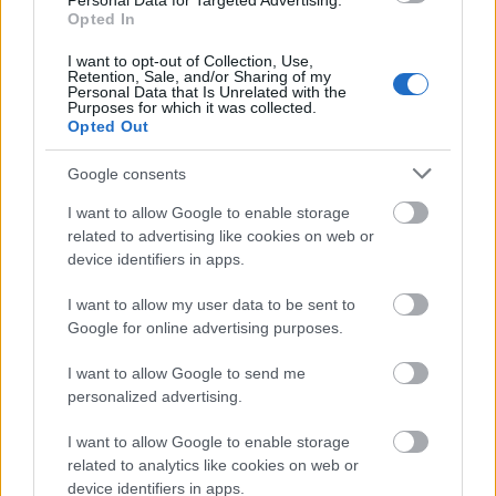
Personal Data for Targeted Advertising.
ΑΣΕΠ: Εξ αποστάσεως η πιο Εύκολη
Opted In
Πιστοποίηση Υπολογιστών σε 2
I want to opt-out of Collection, Use,
μέρες
Retention, Sale, and/or Sharing of my
Personal Data that Is Unrelated with the
Purposes for which it was collected.
Opted Out
Google consents
Μάθε πρώτος όλες τις σημαντικές
I want to allow Google to enable storage
related to advertising like cookies on web or
ειδήσεις.
device identifiers in apps.
Βάλε το proson.gr στα αποτελέσματα
αναζήτησης της Google
I want to allow my user data to be sent to
Google for online advertising purposes.
I want to allow Google to send me
personalized advertising.
Δημοφιλείς Ειδήσεις
I want to allow Google to enable storage
related to analytics like cookies on web or
device identifiers in apps.