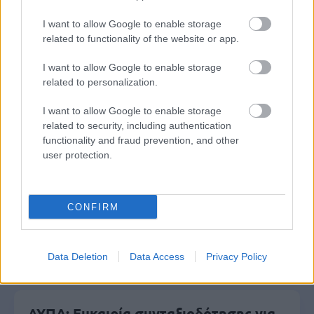
Ανοικτές 1.779 θέσεις εργασίας στο
I want to allow Google to enable storage
Δημόσιο (χωρίς πτυχίο)
related to functionality of the website or app.
I want to allow Google to enable storage
related to personalization.
Πυροσβεστική Σχολή: Νέος
I want to allow Google to enable storage
κανονισμός για δόκιμους – Τι αλλάζει
related to security, including authentication
σε διαμονή, σίτιση και πρακτική
functionality and fraud prevention, and other
εκπαίδευση
user protection.
CONFIRM
e-ΕΦΚΑ: Έως 846 ευρώ επιπλέον στη
σύνταξη – Ποιοι δικαιούνται τα
χρήματα
Data Deletion
Data Access
Privacy Policy
ΔΥΠΑ: Ευκαιρία συνταξιοδότησης για