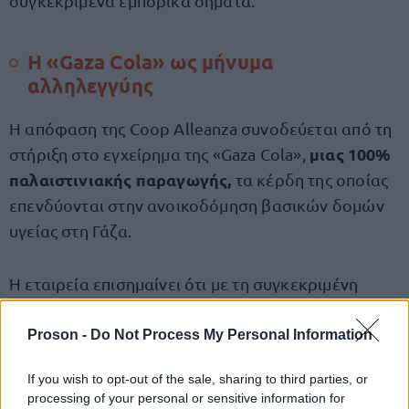
συγκεκριμένα εμπορικά σήματα.
Η «Gaza Cola» ως μήνυμα
αλληλεγγύης
Η απόφαση της Coop Alleanza συνοδεύεται από τη
μιας 100%
στήριξη στο εγχείρημα της «Gaza Cola»,
παλαιστινιακής παραγωγής,
τα κέρδη της οποίας
επενδύονται στην ανοικοδόμηση βασικών δομών
υγείας στη Γάζα.
Η εταιρεία επισημαίνει ότι με τη συγκεκριμένη
έμπρακτα
πρωτοβουλία στηρίζει
την
αποκατάσταση ανθρωπιστικής βοήθειας, την οποία
Proson -
Do Not Process My Personal Information
–όπως σημειώνει– παρακωλύει η ισραηλινή
If you wish to opt-out of the sale, sharing to third parties, or
κυβέρνηση, χαρακτηρίζοντας τον αποκλεισμό
processing of your personal or sensitive information for