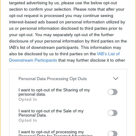
σαφή παραβίαση του διεθνούς ανθρωπιστικού
targeted advertising by us, please use the below opt-out
δικαίου.
section to confirm your selection. Please note that after your
opt-out request is processed you may continue seeing
interest-based ads based on personal information utilized by
«Η Coop Alleanza βρίσκεται διαχρονικά στο
us or personal information disclosed to third parties prior to
όσων ζητούν την άμεση λήξη των
πλευρό
your opt-out. You may separately opt-out of the further
disclosure of your personal information by third parties on the
στρατιωτικών επιχειρήσεων
και καταδικάζει με
IAB’s list of downstream participants. This information may
μπλόκο
αποφασιστικότητα το
της ανθρωπιστικής
also be disclosed by us to third parties on the
IAB’s List of
βοήθειας», τονίζεται στην ανακοίνωση.
Downstream Participants
that may further disclose it to other
third parties.
Please note that this website/app uses one or more Google
Personal Data Processing Opt Outs
services and may gather and store information including but
ΑΣΕΠ: Πιστοποίηση Αγγλικών σε
not limited to your visit or usage behaviour. You may click to
I want to opt-out of the Sharing of my
personal data.
grant or deny consent to Google and its third-party tags to
μόνο 2 ημέρες στα χέρια σας
Opted In
use your data for below specified purposes in below Google
consent section.
I want to opt-out of the Sale of my
Personal Data.
Opted In
I want to opt-out of processing my