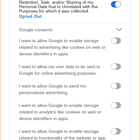
Retention, Sale, and/or Sharing of my
Personal Data that Is Unrelated with the
Purposes for which it was collected.
Opted Out
Ανοικτές 1.779 θέσεις εργασίας στο
Δημόσιο (χωρίς πτυχίο)
Google consents
I want to allow Google to enable storage
related to advertising like cookies on web or
ΥΠΕΣ: Προγραμματισμός προσλήψεων
device identifiers in apps.
2027 - Παρατείνεται το Β' Στάδιο
I want to allow my user data to be sent to
Google for online advertising purposes.
I want to allow Google to send me
Προσλήψεις αναπληρωτών: Περίπου
personalized advertising.
30.000 ονόματα στην α' φάση
I want to allow Google to enable storage
related to analytics like cookies on web or
device identifiers in apps.
Υπουργείο Εξωτερικών: Γραπτός για
μόνιμους εμπειρογνώμονες
I want to allow Google to enable storage
related to functionality of the website or app.