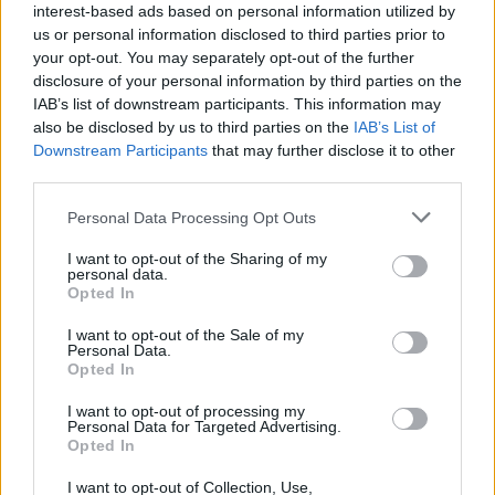
interest-based ads based on personal information utilized by
us or personal information disclosed to third parties prior to
ΑΣΕΠ: Εξ αποστάσεως η πιο Εύκολη
your opt-out. You may separately opt-out of the further
Πιστοποίηση Υπολογιστών σε 2
disclosure of your personal information by third parties on the
IAB’s list of downstream participants. This information may
μέρες
also be disclosed by us to third parties on the
IAB’s List of
Downstream Participants
that may further disclose it to other
third parties.
Please note that this website/app uses one or more Google
Personal Data Processing Opt Outs
services and may gather and store information including but
Μάθε πρώτος όλες τις σημαντικές
not limited to your visit or usage behaviour. You may click to
I want to opt-out of the Sharing of my
ειδήσεις.
personal data.
grant or deny consent to Google and its third-party tags to
Opted In
Βάλε το proson.gr στα αποτελέσματα
use your data for below specified purposes in below Google
αναζήτησης της Google
consent section.
I want to opt-out of the Sale of my
Personal Data.
Opted In
I want to opt-out of processing my
Personal Data for Targeted Advertising.
Opted In
Δημοφιλείς Ειδήσεις
I want to opt-out of Collection, Use,