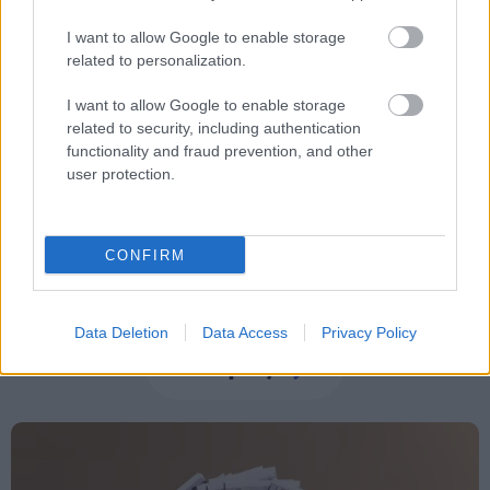
I want to allow Google to enable storage
related to personalization.
Tags
I want to allow Google to enable storage
related to security, including authentication
Επίθεση
Θάνατος
Αστυνομία
Τουρκία
functionality and fraud prevention, and other
user protection.
CONFIRM
Data Deletion
Data Access
Privacy Policy
Κόσμος