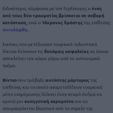
ένας
Ειδικότερα, σύμφωνα με τον Γερλίκαγια, ο
από τους δύο τραυματίες βρίσκεται σε σοβαρή
κατάσταση
16χρονος δράστης
, ενώ ο
της επίθεσης
συνελήφθη
.
Εικόνες που μετέδωσαν τουρκικά τηλεοπτικά
δυνάμεις ασφαλείας
δίκτυα δείχνουν τις
να έχουν
αποκλείσει τον χώρο γύρω από το αστυνομικό
τμήμα.
Βίντεο
αυτόπτης μάρτυρας
που τράβηξε
της
επίθεσης και το οποίο αναμεταδίδουν τουρκικά
μέσα ενημέρωσης δείχνει έναν νεαρό άνδρα να
κυνηγετική καραμπίνα
κρατά μια
και να
απομακρύνεται βιαστικά από το σημείο της