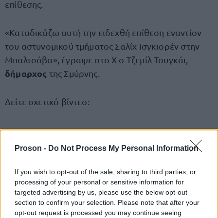
επίθεσης.
«Καταδικάζω αυτή την ειδεχθή επίθεση εναντίον
του αστυνομικού τμήματος Σαλίχ Ισγκιορέν στην
Μπαλτσόβα», έγραψε στο Χ ο Τζεμίλ Τουγκάι,
δήμαρχος
της Σμύρνης.
Δείτε σχετικό βίντεο:
Proson -
Do Not Process My Personal Information
ΑΣΕΠ: Πιστοποίηση Αγγλικών σε
μόνο 2 ημέρες στα χέρια σας
If you wish to opt-out of the sale, sharing to third parties, or
processing of your personal or sensitive information for
targeted advertising by us, please use the below opt-out
section to confirm your selection. Please note that after your
opt-out request is processed you may continue seeing