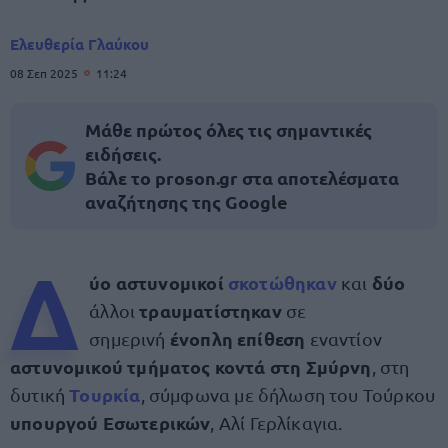
Ελευθερία Γλαύκου
08 Σεπ 2025
11:24
Μάθε πρώτος όλες τις σημαντικές
ειδήσεις.
Βάλε το proson.gr στα αποτελέσματα
αναζήτησης της Google
Δ
ύο αστυνομικοί
σκοτώθηκαν
δύο
και
τραυματίστηκαν
άλλοι
σε
ένοπλη επίθεση
σημερινή
εναντίον
αστυνομικού τμήματος κοντά στη Σμύρνη
, στη
Τουρκία
δυτική
, σύμφωνα με δήλωση του Τούρκου
υπουργού Εσωτερικών
, Αλί Γερλίκαγια.