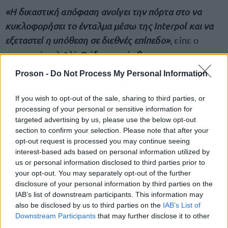
«Η δικαστική απόφαση ανοίγει την πόρτα στο να
κυκλοφορήσει το ένταλμα μέσω της Interpol και να
εξεταστεί η υπόθεση σε διεθνές επίπεδο»
, είπε ο
Ο ίδιος πρόσθεσε πως το
ανακριτής αλ Αλί.
ένταλμα εκδόθηκε έπειτα από μια μήνυση που
Proson -
Do Not Process My Personal Information
κατέθεσαν οικογένειες θυμάτων.
If you wish to opt-out of the sale, sharing to third parties, or
processing of your personal or sensitive information for
Συριακά ΜΜΕ
μετέδωσαν πως το υπουργείο
targeted advertising by us, please use the below opt-out
Δικαιοσύνης εξέδωσε το ένταλμα την Πέμπτη με
section to confirm your selection. Please note that after your
κατηγορίες που περιελάμβαναν επίσης μια επίθεση
opt-out request is processed you may continue seeing
interest-based ads based on personal information utilized by
με στόχο την υποκίνηση εμφύλιου πολέμου.
us or personal information disclosed to third parties prior to
your opt-out. You may separately opt-out of the further
disclosure of your personal information by third parties on the
IAB’s list of downstream participants. This information may
ΑΣΕΠ: Πιστοποίηση Αγγλικών σε
also be disclosed by us to third parties on the
IAB’s List of
μόνο 2 ημέρες στα χέρια σας
Downstream Participants
that may further disclose it to other
third parties.