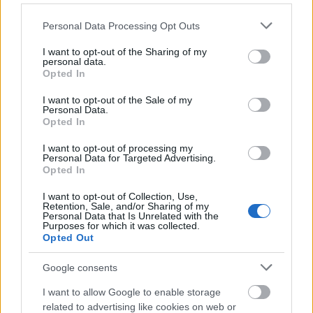
Please note that this website/app uses one or more Google
Personal Data Processing Opt Outs
services and may gather and store information including but
not limited to your visit or usage behaviour. You may click to
I want to opt-out of the Sharing of my
personal data.
grant or deny consent to Google and its third-party tags to
Opted In
use your data for below specified purposes in below Google
ΑΣΕΠ: Εξ αποστάσεως η πιο Εύκολη
consent section.
I want to opt-out of the Sale of my
Πιστοποίηση Υπολογιστών σε 2
Personal Data.
μέρες
Opted In
I want to opt-out of processing my
Personal Data for Targeted Advertising.
Opted In
I want to opt-out of Collection, Use,
Μάθε πρώτος όλες τις σημαντικές
Retention, Sale, and/or Sharing of my
Personal Data that Is Unrelated with the
ειδήσεις.
Purposes for which it was collected.
Opted Out
Βάλε το proson.gr στα αποτελέσματα
αναζήτησης της Google
Google consents
I want to allow Google to enable storage
related to advertising like cookies on web or