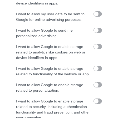
device identifiers in apps.
Δημοφιλείς Ειδήσεις
I want to allow my user data to be sent to
Google for online advertising purposes.
I want to allow Google to send me
ΑΣΕΠ: Νέος γραπτός διαγωνισμός -
personalized advertising.
Μόνιμοι στο υπουργείο Εξωτερικών
I want to allow Google to enable storage
related to analytics like cookies on web or
device identifiers in apps.
Κατώτατος μισθός: Σενάριο για
I want to allow Google to enable storage
αύξηση στα 1.000 ευρώ από το 2027
related to functionality of the website or app.
I want to allow Google to enable storage
related to personalization.
ΑΣΕΠ 6Κ/2026: 315 μόνιμοι στο
Δημόσιο - Στις 1.102 οι αιτήσεις
I want to allow Google to enable storage
related to security, including authentication
(στατιστικά)
functionality and fraud prevention, and other
user protection.