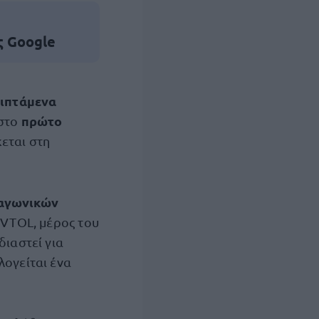
ς Google
ιπτάμενα
πρώτο
 στο
κεται στη
ραγωνικών
VTOL, μέρος του
διαστεί για
λογείται ένα