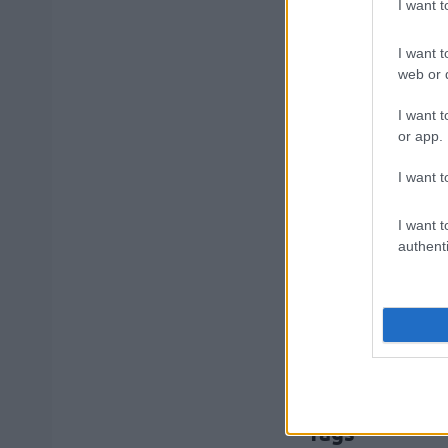
I want 
διαμονή, σ
I want t
web or d
Τουρισμός
I want t
παίρνουν 
or app.
I want t
Σχολεία: 
I want t
authenti
Αυτό το επ
Tags