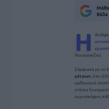
Μάθε 
Βάλε
Η
Aridge
αυτοκ
εργοσ
Γκουανγκζού.
Σύμφωνα με το E
μέτρων
, έχει ή
αρθρωτού συστήμα
ετήσια δυναμικό
αεροσκάφος κάθ