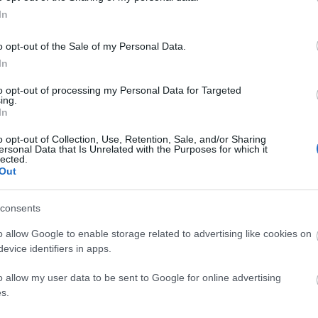
In
αποστάσεως η πιο Εύκολη Πιστοποίηση Υπολογι
o opt-out of the Sale of my Personal Data.
In
to opt-out of processing my Personal Data for Targeted
ing.
In
πρώτος όλες τις σημαντικές ειδήσεις.
o opt-out of Collection, Use, Retention, Sale, and/or Sharing
ersonal Data that Is Unrelated with the Purposes for which it
 το proson.gr στα αποτελέσματα αναζήτησης τη
lected.
Out
consents
o allow Google to enable storage related to advertising like cookies on
είς Ειδήσεις
evice identifiers in apps.
o allow my user data to be sent to Google for online advertising
s.
κή Σχολή: Νέος κανονισμός για δόκιμους – Τι 