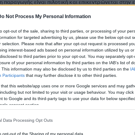
 παραγωγής είναι πιλοτική και επικεντρώνεται στην
ις δοκιμές εξοπλισμού και στην παραγωγή πρωτοτύπων
Do Not Process My Personal Information
για την πιστοποίηση της πτητικής ικανότητας. Αυτή η
μαζική παραγωγή
ν από την πλήρη
του εργοστασίου.
to opt-out of the sale, sharing to third parties, or processing of your per
formation for targeted advertising by us, please use the below opt-out s
Aridge της Xpeng
r selection. Please note that after your opt-out request is processed y
τή, η
θέτει τα θεμέλια για την εμπ
eing interest-based ads based on personal information utilized by us or
υτοκινήτων, εισάγοντας νέα πρότυπα στην κινητικότητ
disclosed to third parties prior to your opt-out. You may separately opt-
φορών σε παγκόσμιο επίπεδο.
losure of your personal information by third parties on the IAB’s list of
. This information may also be disclosed by us to third parties on the
IA
Participants
that may further disclose it to other third parties.
onews.com/embed/2846255
 that this website/app uses one or more Google services and may gath
including but not limited to your visit or usage behaviour. You may click 
 to Google and its third-party tags to use your data for below specifi
τοποίηση Αγγλικών σε μόνο 2 ημέρες στα χέρια
ogle consent section.
l Data Processing Opt Outs
o opt-out of the Sharing of my personal data.