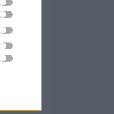
α ΑΦΜ
τσας