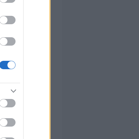
στών σε 2
ς Google
αλλάζει σε