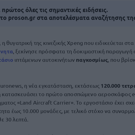
πρώτος όλες τις σημαντικές ειδήσεις.
 το proson.gr στα αποτελέσματα αναζήτησης τη
, η θυγατρική της κινεζικής Xpeng που ειδικεύεται στα
ίνητα
, ξεκίνησε πρόσφατα τη δοκιμαστική παραγωγή
τάσιο
παγκοσμίως
ιπτάμενων αυτοκινήτων
, που βρίσ
120.000 τετ
uronews, η νέα εγκατάσταση, εκτάσεως
δη κατασκευάσει το πρώτο αποσπώμενο αεροσκάφος e
τος «Land Aircraft Carrier». Το εργοστάσιο έχει σχε
τητα έως 10.000 μονάδες, με τελικό στόχο να συναρμο
ε 30 λεπτά.