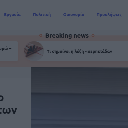
Εργασία
Πολιτική
Οικονομία
Προσλήψεις
Συντάξεις
Breaking news
ευρώ –
Τι σημαίνει η λέξη «σερπετάδα»
ο
των