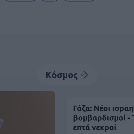
Κόσμος
Γάζα: Νέοι ισραη
βομβαρδισμοί -
επτά νεκροί