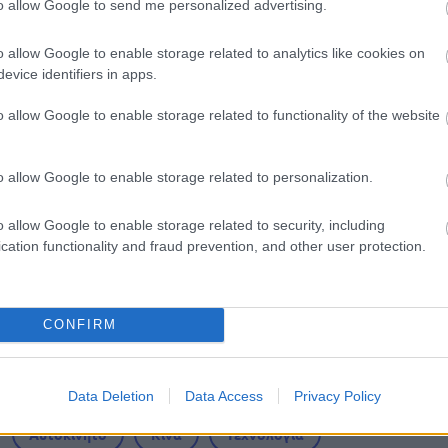
to allow Google to send me personalized advertising.
ίτιση και πρακτική εκπαίδευση
o allow Google to enable storage related to analytics like cookies on
evice identifiers in apps.
 για Όλους 2026: Voucher έως 600 ευρώ - Ποι
o allow Google to enable storage related to functionality of the website
σειρά σήμερα
o allow Google to enable storage related to personalization.
42 προσλήψεις καθαριστών στον Δήμο Ηγουμενί
o allow Google to enable storage related to security, including
cation functionality and fraud prevention, and other user protection.
ίδομα δίνει 300 ευρώ - Δεν χρειάζεται αίτηση
CONFIRM
Data Deletion
Data Access
Privacy Policy
Αυτοκίνητο
Κίνα
Τεχνολογία