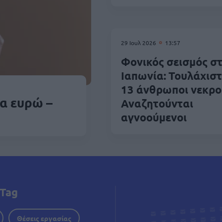
29 Ιουλ 2026
13:57
Φονικός σεισμός σ
Ιαπωνία: Τουλάχισ
13 άνθρωποι νεκροί
α ευρώ –
Αναζητούνται
αγνοούμενοι
Tag
Θέσεις εργασίας