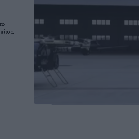
το
μίως,