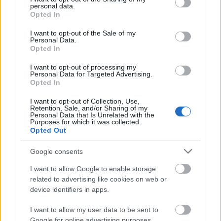
personal data.
grant or deny consent to Google and its third-party tags to
Opted In
use your data for below specified purposes in below Google
consent section.
I want to opt-out of the Sale of my
Μάθε πρώτος όλες τις σημαντικές
Personal Data.
ειδήσεις.
Opted In
Βάλε το proson.gr στα αποτελέσματα
I want to opt-out of processing my
αναζήτησης της Google
Personal Data for Targeted Advertising.
Opted In
I want to opt-out of Collection, Use,
Retention, Sale, and/or Sharing of my
Personal Data that Is Unrelated with the
Purposes for which it was collected.
Δημοφιλείς Ειδήσεις
Opted Out
Google consents
I want to allow Google to enable storage
Ανοικτές 1.779 θέσεις εργασίας στο
related to advertising like cookies on web or
Δημόσιο (χωρίς πτυχίο)
device identifiers in apps.
I want to allow my user data to be sent to
Google for online advertising purposes.