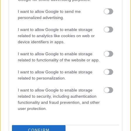
Πυροσβεστική Σχολή: Νέος
I want to allow Google to send me
κανονισμός για δόκιμους – Τι αλλάζει
personalized advertising.
σε διαμονή, σίτιση και πρακτική
εκπαίδευση
I want to allow Google to enable storage
related to analytics like cookies on web or
device identifiers in apps.
ΔΥΠΑ: Ευκαιρία συνταξιοδότησης για
I want to allow Google to enable storage
related to functionality of the website or app.
8.000 ανέργους άνω των 55 ετών –
Ξεκίνησαν οι αιτήσεις
I want to allow Google to enable storage
related to personalization.
I want to allow Google to enable storage
ΥΠΕΣ: Προγραμματισμός προσλήψεων
related to security, including authentication
2027 - Παρατείνεται το Β' Στάδιο
functionality and fraud prevention, and other
user protection.
CONFIRM