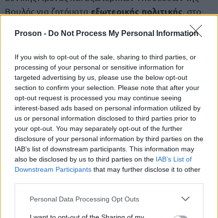
εξωτερικής πολιτικής
Βουλής για ζητήματα
, στο
πλαίσιο της θεσμικής κοινοβουλευτικής
Proson -
Do Not Process My Personal Information
διαδικασίας.
If you wish to opt-out of the sale, sharing to third parties, or
processing of your personal or sensitive information for
targeted advertising by us, please use the below opt-out
ΑΣΕΠ: Πιστοποίηση Αγγλικών σε
section to confirm your selection. Please note that after your
μόνο 2 ημέρες στα χέρια σας
opt-out request is processed you may continue seeing
interest-based ads based on personal information utilized by
us or personal information disclosed to third parties prior to
your opt-out. You may separately opt-out of the further
disclosure of your personal information by third parties on the
IAB’s list of downstream participants. This information may
also be disclosed by us to third parties on the
IAB’s List of
ΑΣΕΠ: Εξ αποστάσεως η πιο Εύκολη
Downstream Participants
that may further disclose it to other
third parties.
Πιστοποίηση Υπολογιστών σε 2
μέρες
Please note that this website/app uses one or more Google
Personal Data Processing Opt Outs
services and may gather and store information including but
not limited to your visit or usage behaviour. You may click to
I want to opt-out of the Sharing of my