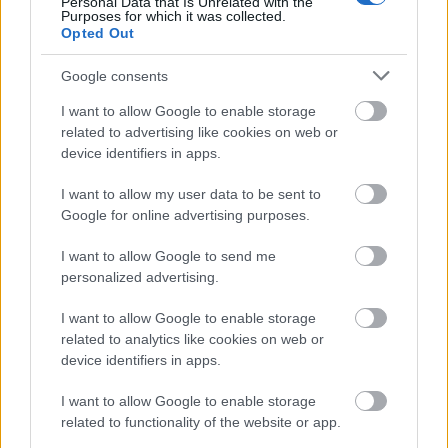
Personal Data that Is Unrelated with the
Purposes for which it was collected.
Opted Out
Google consents
Τουρισμός για Όλους 2026: Ποιοι
μπορούν να κάνουν αίτηση σήμερα –
I want to allow Google to enable storage
Voucher έως 600 ευρώ
related to advertising like cookies on web or
device identifiers in apps.
I want to allow my user data to be sent to
Google for online advertising purposes.
ΑΣΕΠ: Δύο νέοι γραπτοί διαγωνισμοί
για διορισμούς στο Δημόσιο
I want to allow Google to send me
personalized advertising.
I want to allow Google to enable storage
Προσλήψεις στο Αρχαιολογικό
related to analytics like cookies on web or
Μουσείο Ηρακλείου χωρίς πτυχίο -
device identifiers in apps.
Πότε λήγουν οι αιτήσεις
I want to allow Google to enable storage
related to functionality of the website or app.