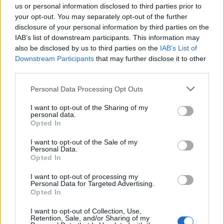
Πιστοποίηση Υπολογιστών σε 2
us or personal information disclosed to third parties prior to
your opt-out. You may separately opt-out of the further
μέρες
disclosure of your personal information by third parties on the
IAB’s list of downstream participants. This information may
also be disclosed by us to third parties on the
IAB’s List of
Downstream Participants
that may further disclose it to other
third parties.
Μάθε πρώτος όλες τις σημαντικές
Please note that this website/app uses one or more Google
Personal Data Processing Opt Outs
ειδήσεις.
services and may gather and store information including but
Βάλε το proson.gr στα αποτελέσματα
not limited to your visit or usage behaviour. You may click to
I want to opt-out of the Sharing of my
αναζήτησης της Google
personal data.
grant or deny consent to Google and its third-party tags to
Opted In
use your data for below specified purposes in below Google
consent section.
I want to opt-out of the Sale of my
Personal Data.
Opted In
Δημοφιλείς Ειδήσεις
I want to opt-out of processing my
Personal Data for Targeted Advertising.
Opted In
I want to opt-out of Collection, Use,
Retention, Sale, and/or Sharing of my
Τι σημαίνει η λέξη «ευκτός»