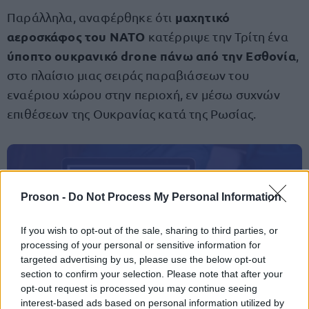
μαχητικό
Παράλληλα, αναφέρθηκε ότι
αεροσκάφος του ΝΑΤΟ
κατέρριψε την Τρίτη ένα
ύποπτο ουκρανικό drone πάνω από την Εσθονία
,
στο πλαίσιο μιας σειράς παραβιάσεων του
εναέριου χώρου στην περιοχή, εν μέσω συχνών
επιθέσεων της Ουκρανίας κατά της Ρωσίας.
ΑΣΕΠ: Πιστοποίηση Αγγλικών σε
μόνο 2 ημέρες στα χέρια σας
Proson -
Do Not Process My Personal Information
If you wish to opt-out of the sale, sharing to third parties, or
processing of your personal or sensitive information for
targeted advertising by us, please use the below opt-out
section to confirm your selection. Please note that after your
opt-out request is processed you may continue seeing
ΑΣΕΠ: Εξ αποστάσεως η πιο Εύκολη
interest-based ads based on personal information utilized by