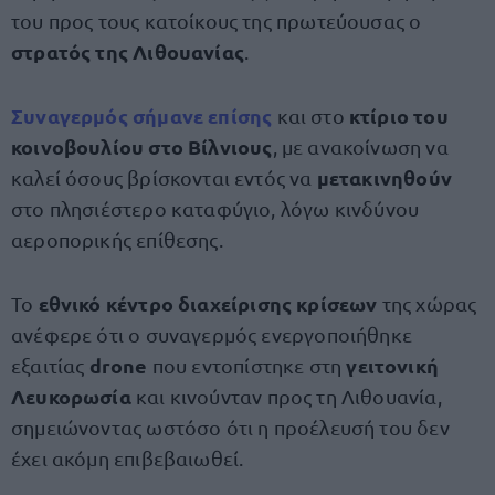
του προς τους κατοίκους της πρωτεύουσας ο
στρατός της Λιθουανίας
.
Συναγερμός
σήμανε επίσης
κτίριο του
και στο
κοινοβουλίου στο Βίλνιους
, με ανακοίνωση να
μετακινηθούν
καλεί όσους βρίσκονται εντός να
στο πλησιέστερο καταφύγιο, λόγω κινδύνου
αεροπορικής επίθεσης.
εθνικό κέντρο διαχείρισης κρίσεων
Το
της χώρας
ανέφερε ότι ο συναγερμός ενεργοποιήθηκε
drone
γειτονική
εξαιτίας
που εντοπίστηκε στη
Λευκορωσία
και κινούνταν προς τη Λιθουανία,
σημειώνοντας ωστόσο ότι η προέλευσή του δεν
έχει ακόμη επιβεβαιωθεί.