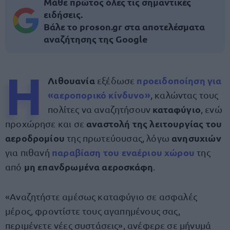
Μάθε πρώτος όλες τις σημαντικές
ειδήσεις.
Βάλε το proson.gr στα αποτελέσματα
αναζήτησης της Google
Η
Λιθουανία
προειδοποίηση
για
εξέδωσε
«αεροπορικό κίνδυνο»
, καλώντας τους
καταφύγιο
πολίτες να αναζητήσουν
, ενώ
αναστολή της λειτουργίας του
προχώρησε και σε
αεροδρομίου
ανησυχιών
της πρωτεύουσας, λόγω
παραβίαση του εναέριου χώρου
για πιθανή
της
μη επανδρωμένα αεροσκάφη
από
.
«Αναζητήστε αμέσως καταφύγιο σε ασφαλές
μέρος, φροντίστε τους αγαπημένους σας,
περιμένετε νέες συστάσεις», ανέφερε σε μήνυμά