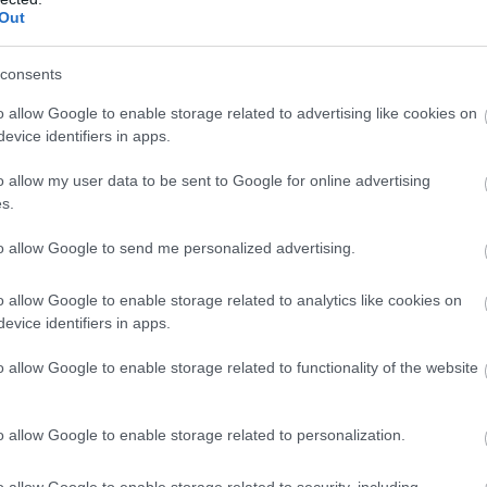
Out
ορευόταν η χρήση διαφημιστικών υπηρεσιών σε μηχα
Google Ads
ιες μέσω
, γεγονός που περιόριζε την ηλε
consents
o allow Google to enable storage related to advertising like cookies on
evice identifiers in apps.
διαδικτυακών πλατφορμών
o allow my user data to be sent to Google for online advertising
s.
ται να απέκλειε τη χρήση συγκεκριμένων ηλεκτρονι
to allow Google to send me personalized advertising.
σης και πώλησης, μειώνοντας τις επιλογές των λια
η των καταναλωτών στα προϊόντα.
o allow Google to enable storage related to analytics like cookies on
evice identifiers in apps.
ύνται σοβαρές παραβάσεις
o allow Google to enable storage related to functionality of the website
γωνισμού επισημαίνει ότι οι συγκεκριμένοι περιορισμ
o allow Google to enable storage related to personalization.
«hardcore restrictions»
ι ως
βάσει του ευρωπαϊκού κ
o allow Google to enable storage related to security, including