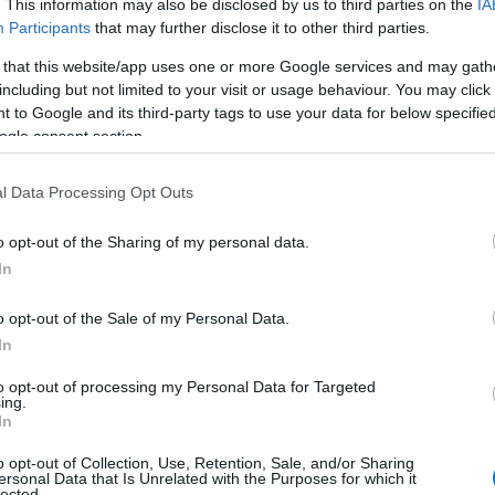
. This information may also be disclosed by us to third parties on the
IA
πό τις οποίες προέκυψε ότι υπήρχαν συμβατικοί όροι 
Participants
that may further disclose it to other third parties.
υνατότητες ηλεκτρονικής προώθησης των προϊόντων.
 that this website/app uses one or more Google services and may gath
including but not limited to your visit or usage behaviour. You may click 
 to Google and its third-party tags to use your data for below specifi
 που κρίθηκαν παράνομες
ogle consent section.
υρήματα της Επιτροπής Ανταγωνισμού, η εταιρεία φέρ
l Data Processing Opt Outs
ου αφορούσαν:
o opt-out of the Sharing of my personal data.
In
στοσελίδων σύγκρισης τιμών
o opt-out of the Sale of my Personal Data.
οι λιανοπωλητές δεν μπορούσαν να αξιοποιούν πλατ
In
 για την προώθηση των προϊόντων τους, περιορίζοντας
to opt-out of processing my Personal Data for Targeted
καταναλωτών να εντοπίζουν τις καλύτερες προσφορέ
ing.
In
o opt-out of Collection, Use, Retention, Sale, and/or Sharing
 στη διαφήμιση μέσω μηχανών αναζήτησης
ersonal Data that Is Unrelated with the Purposes for which it
lected.