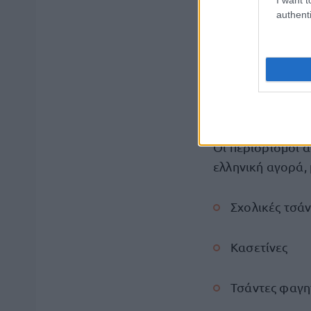
authenti
Τέτοιου είδους π
περιορίζουν την
προϊόντων και μ
Ποια προϊόν
Οι περιορισμοί 
ελληνική αγορά,
Σχολικές τσάν
Κασετίνες
Τσάντες φαγη