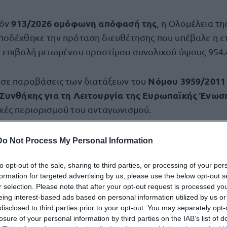
913/2026 ομόφωνη απόφασή της
μόν
, η Ολομέλεια τη
οδέχθηκε την πρόταση διευθέτησης που υπέβαλε η ετ
επιβολή μειωμένου προστίμου συνολικού ύψους 954.
Νόμου 3959/2011
ωσε παραβάσεις των διατάξεων του
 Συνθήκης για τη Λειτουργία της Ευρωπαϊκής Ένωσ
ές περιορισμού του ανταγωνισμού.
Do Not Process My Personal Information
ε η έρευνα
to opt-out of the sale, sharing to third parties, or processing of your per
υψε μετά από αυτεπάγγελτη έρευνα της Γενικής Διεύ
formation for targeted advertising by us, please use the below opt-out s
 οποία πραγματοποίησε επιτόπιους ελέγχους σε επιχει
r selection. Please note that after your opt-out request is processed y
ται στις αγορές σχολικών ειδών, ένδυσης και υπόδησ
eing interest-based ads based on personal information utilized by us or
disclosed to third parties prior to your opt-out. You may separately opt-
losure of your personal information by third parties on the IAB’s list of
 της έρευνας εξετάστηκαν οι συμβάσεις συνεργασίας τ