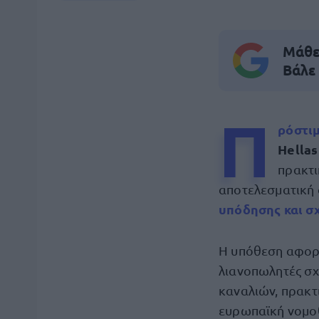
Μάθε 
Βάλε
Π
ρόστι
Hella
πρακτι
αποτελεσματική 
υπόδησης και σ
Η υπόθεση αφορά
λιανοπωλητές σχ
καναλιών, πρακτ
ευρωπαϊκή νομοθ