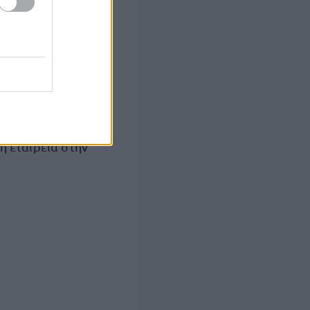
αγωνισμό, καθώς
 διάθεσης των
καταναλωτών.
η εταιρεία στην