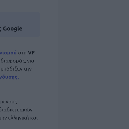
ς Google
νισμού
VF
στη
 διαφοράς, για
εμπόδιζαν την
νδυσης,
όμενους
 διαδικτυακών
ην ελληνική και