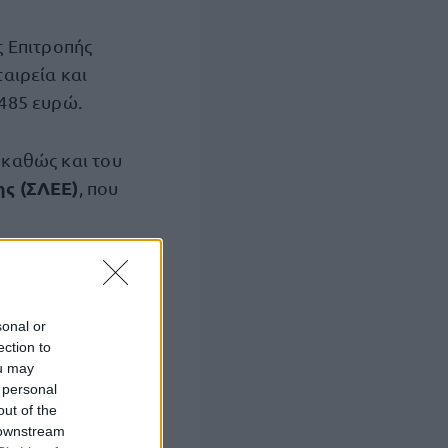
ς Επιτροπής
αιρεία και
485 ευρώ.
καθώς και του
ης (ΣΛΕΕ)
, που
sonal or
θυνσης
ection to
ρήσεις που
ou may
ης.
 personal
out of the
 downstream
ης εταιρείας με