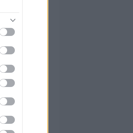
νές αναζήτησης,
κτρονική προβολή
κών πλατφορμών
νοπωλητών αλλά
οί
ανονιστικού