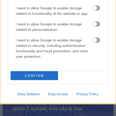
Χορευτές - μέλη των
οικείων κλαδικών ή
I want to allow Google to enable storage
50-210
609,75
ομοιοεπαγγελματικών
related to functionality of the website or app.
σωματείων
I want to allow Google to enable storage
Τεχνικοί απασχολούμενοι
related to personalization.
σε ζωντανές
οπτικοακουστικές
εκδηλώσεις - μέλη των
50-210
609,75
I want to allow Google to enable storage
οικείων κλαδικών ή
related to security, including authentication
ομοιοεπαγγελματικών
functionality and fraud prevention, and other
σωματείων
user protection.
Η απόφαση παραλαμβάνεται μέσω των
ηλεκτρονικών υπηρεσιών της ΔΥΠΑ.
CONFIRM
Data Deletion
Data Access
Privacy Policy
ΑΣΕΠ: Πιστοποίηση Αγγλικών σε
μόνο 2 ημέρες στα χέρια σας