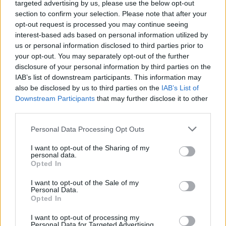
targeted advertising by us, please use the below opt-out
Κεραμοποιοί, Πλινθοποιοί,
50-210
853,65
Αγγειοπλάστες
section to confirm your selection. Please note that after your
opt-out request is processed you may continue seeing
Δασεργάτες -
interest-based ads based on personal information utilized by
50-210
853,65
Ρητινοσυλλέκτες
us or personal information disclosed to third parties prior to
your opt-out. You may separately opt-out of the further
Καπνεργάτες
50-210
853,65
disclosure of your personal information by third parties on the
IAB’s list of downstream participants. This information may
Μουσικοί - μέλη του
also be disclosed by us to third parties on the
IAB’s List of
οικείου επαγγελματικού
50-210
609,75
σωματείου
Downstream Participants
that may further disclose it to other
third parties.
Υποδηματεργάτες
50-210
609,75
Please note that this website/app uses one or more Google
Personal Data Processing Opt Outs
services and may gather and store information including but
Μισθωτοί
ναυπηγοεπισκευαστικής
50-230
853,65
not limited to your visit or usage behaviour. You may click to
I want to opt-out of the Sharing of my
personal data.
ζώνης
grant or deny consent to Google and its third-party tags to
Opted In
use your data for below specified purposes in below Google
Χειριστές εκσκαπτικών,
consent section.
I want to opt-out of the Sale of my
ανυψωτικών,
Personal Data.
οδοποιητικών,
70-210
609,75
Opted In
γεωτρητικών
μηχανημάτων
I want to opt-out of processing my
Personal Data for Targeted Advertising.