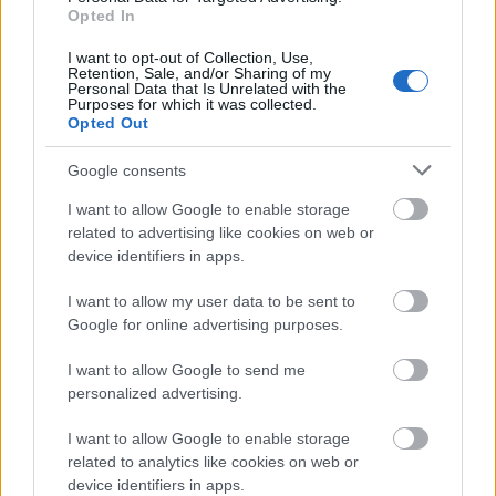
Ηθοποιοί
50-210
609,75
Opted In
Τεχνικοί κινηματογράφου
I want to opt-out of Collection, Use,
50-210
609,75
& τηλεόρασης
Retention, Sale, and/or Sharing of my
Personal Data that Is Unrelated with the
Purposes for which it was collected.
Χειριστές και βοηθοί
Opted Out
χειριστών
50-210
609,75
κινηματογράφου
Google consents
Ελεγκτές κινηματογράφου
50-210
609,75
I want to allow Google to enable storage
& θεάτρου
related to advertising like cookies on web or
device identifiers in apps.
Ταμίες κινηματογράφου &
50-210
609,75
θεάτρου
I want to allow my user data to be sent to
75 και όχι άνω
Google for online advertising purposes.
Μισθωτοί τουριστικού &
των 50 από
609,75
επισιτιστικού κλάδου
1/10 -31/12
I want to allow Google to send me
personalized advertising.
Σμυριδεργάτες
50-240
1.219,50
I want to allow Google to enable storage
Ταξιθέτες θεάτρου &
50-210
609,75
related to analytics like cookies on web or
κινηματογράφου
device identifiers in apps.