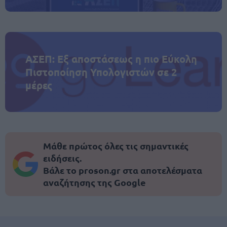
ΑΣΕΠ: Εξ αποστάσεως η πιο Εύκολη
Πιστοποίηση Υπολογιστών σε 2
μέρες
Μάθε πρώτος όλες τις σημαντικές
ειδήσεις.
Βάλε το proson.gr στα αποτελέσματα
αναζήτησης της Google