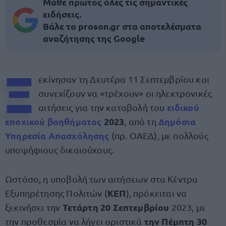
Μάθε πρώτος όλες τις σημαντικές
ειδήσεις.
Βάλε το proson.gr στα αποτελέσματα
αναζήτησης της Google
Ξ
εκίνησαν τη Δευτέρα 11 Σεπτεμβρίου και
συνεχίζουν να «τρέχουν» οι ηλεκτρονικές
ειδικού
αιτήσεις για την καταβολή του
εποχικού βοηθήματος
2023
Δημόσια
, από τη
Υπηρεσία Απασχόλησης
(πρ. ΟΑΕΔ), με πολλούς
υποψήφιους δικαιούχους.
Ωστόσο, η υποβολή των αιτήσεων στα Κέντρα
ΚΕΠ
Εξυπηρέτησης Πολιτών
(
), πρόκειται να
Τετάρτη 20 Σεπτεμβρίου
ξεκινήσει την
2023, με
την Πέμπτη 30
την προθεσμία να λήγει οριστικά