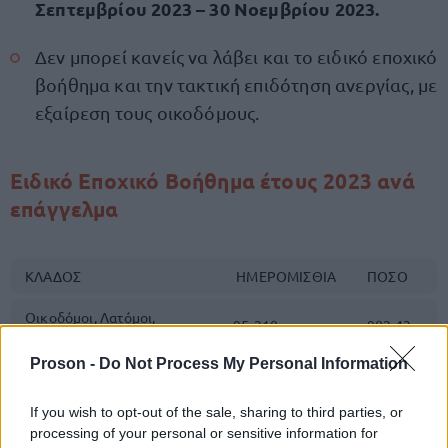
Σεπτεμβρίου 2023 – 30 Νοεμβρίου 2023.
Δεν μπορεί κανείς να λάβει και το ειδικό εποχικό
βοήθημα και την τακτική επιδότηση ανεργίας, με
εξαίρεση τους οικοδόμους.
Ειδικό Εποχικό Βοήθημα έτους 2023 ανά
επάγγελμα
ΚΛΑΔΟΣ
ΗΜΕΡΟΜΙΣΘΙΑ
ΠΟΣΟ
Οικοδόμοι, Λατόμοι,
95-210
902,43
Ασβεστοποιοί
Proson -
Do Not Process My Personal Information
If you wish to opt-out of the sale, sharing to third parties, or
αποκλειστικά στον κλάδο
processing of your personal or sensitive information for