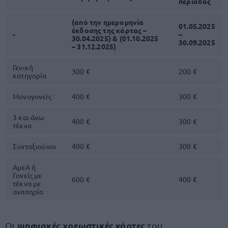
περίοδος
(από την ημερομηνία
01.05.2025
έκδοσης της κάρτας –
-
–
30.04.2025) & (01.10.2025
30.09.2025
– 31.12.2025)
Γενική
300 €
200 €
κατηγορία
Μονογονείς
400 €
300 €
3 και άνω
400 €
300 €
τέκνα
Συνταξιούχοι
400 €
300 €
ΑμεΑ ή
Γονείς με
600 €
400 €
τέκνα με
αναπηρία
ψηφιακές χρεωστικές κάρτες
Οι
του