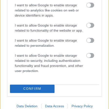
I want to allow Google to enable storage
Εγγάμοι ή σύζυγοι σε συμφωνία συμβίωσης με
related to analytics like cookies on web or
τρία ή περισσότερα προστατευόμενα τέκνα:
device identifiers in apps.
Ειδικά σε αυτή την κατηγορία, η ενίσχυση
I want to allow Google to enable storage
μπορεί να είναι αυξημένη, ανάλογα με τα τέκνα.
related to functionality of the website or app.
Συνταξιούχοι όλων των Ταμείων: Αν
I want to allow Google to enable storage
συνταξιοδοτηθήκατε πριν το τέλος του 2023 και
related to personalization.
πληρείτε τα κριτήρια του προγράμματος,
I want to allow Google to enable storage
μπορείτε να υποβάλλετε αίτηση.
related to security, including authentication
functionality and fraud prevention, and other
Άτομα με αναπηρία (67% και άνω): Τα άτομα με
user protection.
αναπηρία ή τα μέλη οικογενειών με παιδιά με
αναπηρία δικαιούνται αυξημένη επιδότηση.
CONFIRM
Data Deletion
Data Access
Privacy Policy
ΑΣΕΠ: Πιστοποίηση Αγγλικών σε