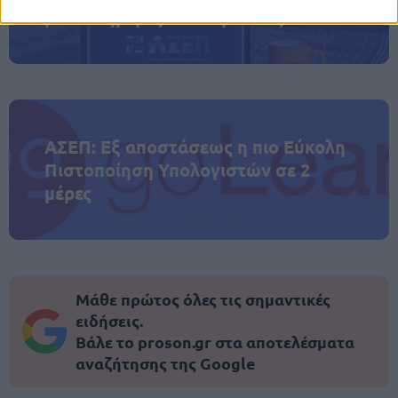
μόνο 2 ημέρες στα χέρια σας
ΑΣΕΠ: Εξ αποστάσεως η πιο Εύκολη
Πιστοποίηση Υπολογιστών σε 2
μέρες
Μάθε πρώτος όλες τις σημαντικές
ειδήσεις.
Βάλε το proson.gr στα αποτελέσματα
αναζήτησης της Google