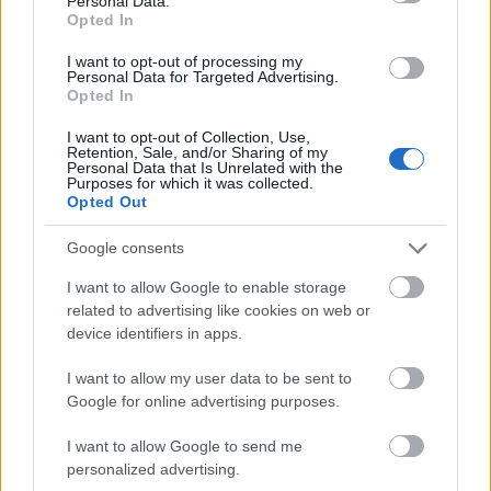
Personal Data.
7012
Timeshare Real Estate
Opted In
I want to opt-out of processing my
Personal Data for Targeted Advertising.
Οι δικαιούχοι του προγράμματος
Opted In
«Τουρισμός για Όλους 2025»
I want to opt-out of Collection, Use,
Retention, Sale, and/or Sharing of my
Personal Data that Is Unrelated with the
επιλέξιμοι
πρόγραμμα
Για να είστε
για το
, πρέπει
Purposes for which it was collected.
Opted Out
να πληροίτε ορισμένες προϋποθέσεις.
Google consents
κύριες κατηγορίες
Οι
δικαιούχων περιλαμβάνουν:
I want to allow Google to enable storage
related to advertising like cookies on web or
device identifiers in apps.
Άγαμοι με προστατευόμενα τέκνα: Αν έχετε
παιδιά και πληρώνετε φόρους σύμφωνα με την
I want to allow my user data to be sent to
τελευταία εκκαθαρισμένη Δήλωση Φορολογίας
Google for online advertising purposes.
Εισοδήματος 2023, μπορείτε να διεκδικήσετε
I want to allow Google to send me
επιδότηση.
personalized advertising.