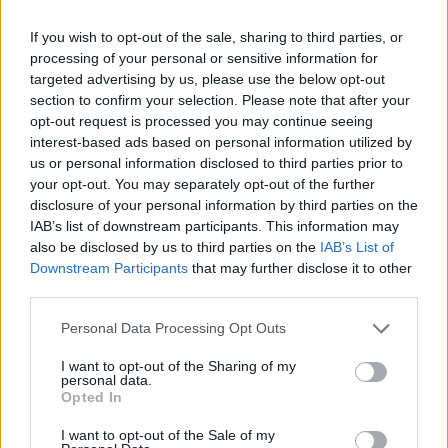
χρησιμοποιηθεί αποκλειστικά από τον δικαιούχο
If you wish to opt-out of the sale, sharing to third parties, or
για διαμονή σε καταλύματα που φέρουν σχετικούς
processing of your personal or sensitive information for
με την παροχή υπηρεσιών διαμονής Κωδικούς
targeted advertising by us, please use the below opt-out
Κατηγορίας Εμπόρου και διατηρούν την έδρα τους
section to confirm your selection. Please note that after your
opt-out request is processed you may continue seeing
στην ελληνική επικράτεια.
interest-based ads based on personal information utilized by
us or personal information disclosed to third parties prior to
your opt-out. You may separately opt-out of the further
Κατηγορία
Περιγραφή δραστηριότητας
disclosure of your personal information by third parties on the
εμπόρου/MCC
IAB’s list of downstream participants. This information may
also be disclosed by us to third parties on the
IAB’s List of
Ξενοδοχειακές επιχειρήσεις/
3501 έως 3999
καταλύματα
Downstream Participants
that may further disclose it to other
third parties.
Λοιπές ξενοδοχειακές επιχειρήσεις/
7011
καταλύματα
Please note that this website/app uses one or more Google
Personal Data Processing Opt Outs
services and may gather and store information including but
Κατασκηνώσεις αναψυχής και
not limited to your visit or usage behaviour. You may click to
I want to opt-out of the Sharing of my
7032
personal data.
αθλητισμού
grant or deny consent to Google and its third-party tags to
Opted In
use your data for below specified purposes in below Google
7033
Camping
consent section.
I want to opt-out of the Sale of my