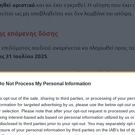
ηθεί οριστικά
και να έχει εγκριθεί. Η αίτηση που έχει
ίται ως μη υποβληθείσα και δεν λαμβάνεται υπόψη.
ης επόμενης δόσης
υ επιδόματος παιδιού
αναμένεται να πληρωθεί προς τα 
ις 31 Ιουλίου 2025
.
εις του επιδόματος για το 2025 θα καταβληθούν σύμφ
νοδιάγραμμα
του ΟΠΕΚΑ τις παρακάτω ημερομηνίες:
Do Not Process My Personal Information
to opt-out of the sale, sharing to third parties, or processing of your per
όση
30 Σεπ
του επιδόματος προβλέπεται να δοθεί στις
formation for targeted advertising by us, please use the below opt-out s
r selection. Please note that after your opt-out request is processed y
ση
28 Νοεμβρίου
θα πληρωθεί στις
2025.
eing interest-based ads based on personal information utilized by us or
disclosed to third parties prior to your opt-out. You may separately opt-
α καταβληθεί λίγο πριν από τα Χριστούγεννα, δηλαδ
losure of your personal information by third parties on the IAB’s list of