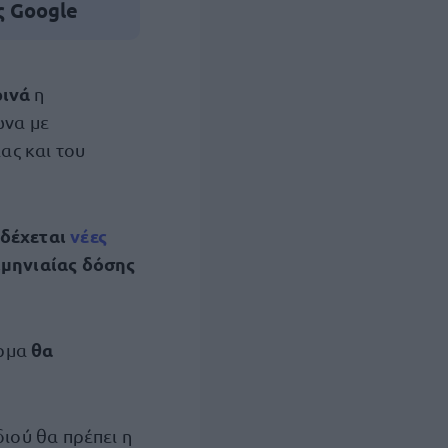
ς Google
ρινά
η
ωνα με
ας και του
 δέχεται
νέες
ιμηνιαίας δόσης
θα
όρμα
διού θα πρέπει η