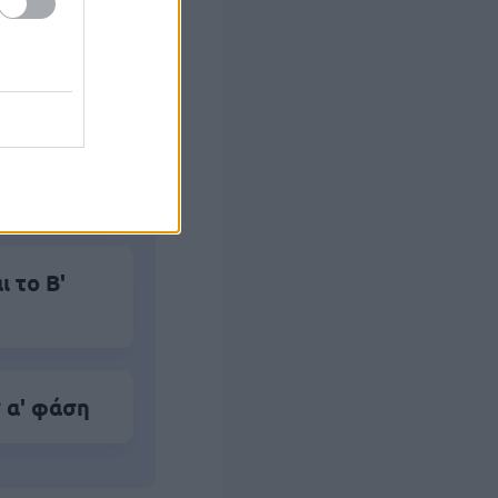
αλλάζει σε
 των 55
 το Β'
 α' φάση