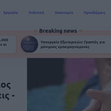
Εργασία
Πολιτική
Οικονομία
Προσλήψεις
Συντάξεις
Breaking news
8.000
Υπουργείο Εξωτερικών: Γραπτός για
ν οι
μόνιμους εμπειρογνώμονες
λος
ις -