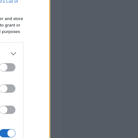
B’s List of
er and store
to grant or
ed purposes
οσό καθορίζεται
γενειακού
ί για το πρώτο
140 ή 84 ή 56
 σε
 σας