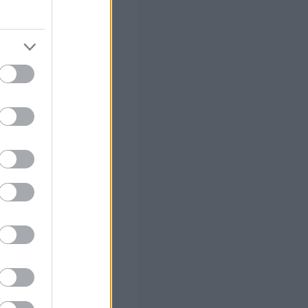
στών σε 2
ς Google