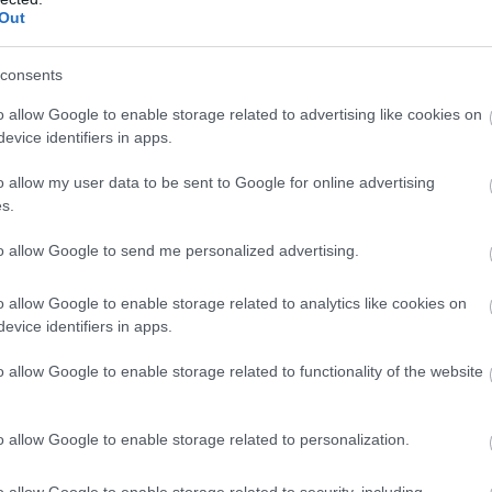
Out
consents
αποστάσεως η πιο Εύκολη Πιστοποίηση Υπολογι
o allow Google to enable storage related to advertising like cookies on
evice identifiers in apps.
o allow my user data to be sent to Google for online advertising
s.
to allow Google to send me personalized advertising.
πρώτος όλες τις σημαντικές ειδήσεις.
 το proson.gr στα αποτελέσματα αναζήτησης τη
o allow Google to enable storage related to analytics like cookies on
evice identifiers in apps.
o allow Google to enable storage related to functionality of the website
είς Ειδήσεις
o allow Google to enable storage related to personalization.
o allow Google to enable storage related to security, including