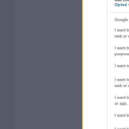
Opted 
Google 
ΑΣΕΠ: Εξ 
I want t
μέρες
web or d
I want t
purpose
I want 
Μάθε 
Βάλε
I want t
web or d
I want t
or app.
Δημοφιλ
I want t
I want t