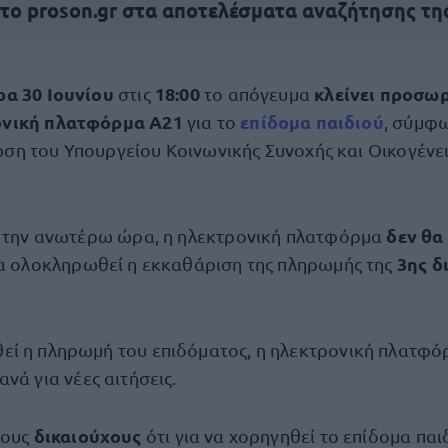
 το proson.gr στα αποτελέσματα αναζήτησης τη
ρα 30 Ιουνίου
18:00
κλείνει προσω
στις
το απόγευμα
ονική πλατφόρμα Α21
επίδομα παιδιού
για το
, σύμφ
ση του Υπουργείου Κοινωνικής Συνοχής και Οικογένει
δεν θα
ά την ανωτέρω ώρα, η ηλεκτρονική πλατφόρμα
3ης δ
α ολοκληρωθεί η εκκαθάριση της πληρωμής της
ί η πληρωμή του επιδόματος, η ηλεκτρονική πλατφ
ανά για νέες αιτήσεις.
δικαιούχους
τους
ότι για να χορηγηθεί το επίδομα παι