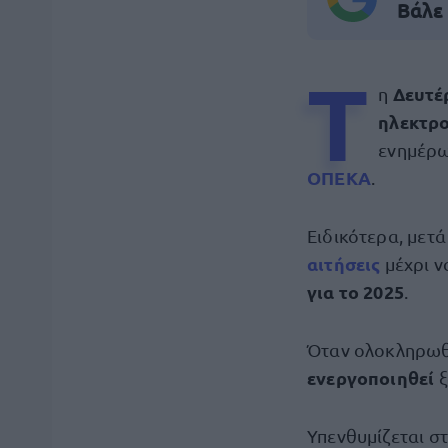
Βάλε
Τ
Δευτέ
η
ηλεκτρ
ενημέρω
ΟΠΕΚΑ
.
Ειδικότερα, μετ
αιτήσεις
μέχρι ν
για το 2025
.
Όταν ολοκληρωθε
ενεργοποιηθεί
ξ
Υπενθυμίζεται σ