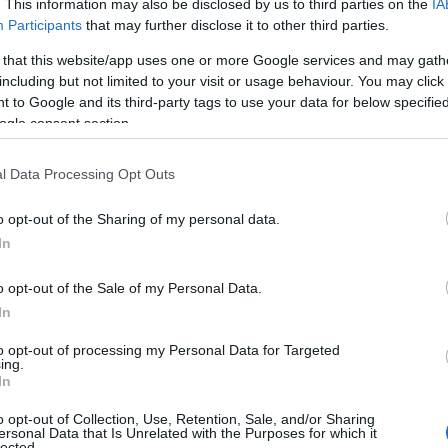
24
ου 2025 με
του ίδιου μήνα.
. This information may also be disclosed by us to third parties on the
IA
Participants
that may further disclose it to other third parties.
 that this website/app uses one or more Google services and may gath
including but not limited to your visit or usage behaviour. You may click 
 to Google and its third-party tags to use your data for below specifi
ιού
χορηγείται από το πρώτο παιδί και το συνολικό π
ogle consent section.
των εξαρτώμενων παιδιών και την κατηγορία του οικο
l Data Processing Opt Outs
o opt-out of the Sharing of my personal data.
70 ή 42 ή 28 ευρώ
δόματος ανέρχεται σε
για κάθε παιδ
In
δί ανά μήνα, ανάλογα με το ύψος του εισοδήματος και
ο και για κάθε επόμενο παιδί, ανά μήνα.
o opt-out of the Sale of my Personal Data.
In
to opt-out of processing my Personal Data for Targeted
ing.
In
τοποίηση Αγγλικών σε μόνο 2 ημέρες στα χέρια
o opt-out of Collection, Use, Retention, Sale, and/or Sharing
ersonal Data that Is Unrelated with the Purposes for which it
lected.