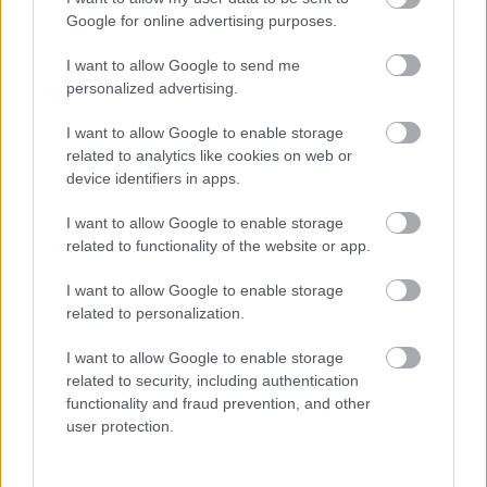
μόνο 2 ημέρες στα χέρια σας
Google for online advertising purposes.
I want to allow Google to send me
personalized advertising.
I want to allow Google to enable storage
related to analytics like cookies on web or
ΑΣΕΠ: Εξ αποστάσεως η πιο Εύκολη
device identifiers in apps.
Πιστοποίηση Υπολογιστών σε 2
I want to allow Google to enable storage
μέρες
related to functionality of the website or app.
I want to allow Google to enable storage
related to personalization.
I want to allow Google to enable storage
Μάθε πρώτος όλες τις σημαντικές
related to security, including authentication
ειδήσεις.
functionality and fraud prevention, and other
Βάλε το proson.gr στα αποτελέσματα
user protection.
αναζήτησης της Google