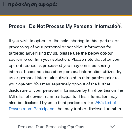
Η πρόσκληση αφορά:
Ανέργους και εργαζόμενους άνω των 18 ετών
Proson -
Do Not Process My Personal Information
Απόφοιτους τουλάχιστον Γυμνασίου
If you wish to opt-out of the sale, sharing to third parties, or
processing of your personal or sensitive information for
Άτομα που δεν έχουν συμμετάσχει σε
targeted advertising by us, please use the below opt-out
ανάλογο πρόγραμμα της ΔΥΠΑ από το 2022
section to confirm your selection. Please note that after your
και μετά
.
opt-out request is processed you may continue seeing
interest-based ads based on personal information utilized by
us or personal information disclosed to third parties prior to
Άμεσα ξεκινάει και το voucher των
your opt-out. You may separately opt-out of the further
disclosure of your personal information by third parties on the
2000 ευρώ - Εκδηλώστε ενδιαφέρον
IAB’s list of downstream participants. This information may
για να προλάβετε (εκεί είναι λιγότερες
also be disclosed by us to third parties on the
IAB’s List of
οι θέσεις)
Downstream Participants
that may further disclose it to other
third parties.
Το δεύτερο πρόγραμμα, που αφορά κατάρτιση
Please note that this website/app uses one or more Google
Personal Data Processing Opt Outs
30.000 συμμετεχόντων με υψηλότερο εκπαιδευτικό
services and may gather and store information including but