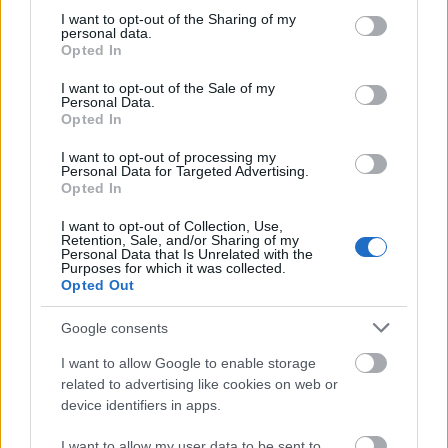
not limited to your visit or usage behaviour. You may click to
I want to opt-out of the Sharing of my
επίδομα έως 2.000€, δεν έχει ακόμη
personal data.
grant or deny consent to Google and its third-party tags to
οριστικοποιημένη ημερομηνία δημοσίευσης. Οι
Opted In
use your data for below specified purposes in below Google
τελευταίες πληροφορίες αναφέρουν μικρή
consent section.
I want to opt-out of the Sale of my
Personal Data.
καθυστέρηση στην έκδοση της σχετικής
Opted In
Πρόσκλησης, χωρίς ωστόσο να αποκλείεται η
I want to opt-out of processing my
ανακοίνωση μέσα στον Ιούλιο.
Personal Data for Targeted Advertising.
Opted In
Προλάβετε την εκδήλωση ενδιαφέροντος
I want to opt-out of Collection, Use,
Retention, Sale, and/or Sharing of my
το ΕΚΕΚ ATHENA
Personal Data that Is Unrelated with the
Purposes for which it was collected.
Opted Out
Προλάβετε την εκδήλωση ενδιαφέροντος
Google consents
το goLearn
I want to allow Google to enable storage
related to advertising like cookies on web or
device identifiers in apps.
ΑΣΕΠ: Πιστοποίηση Αγγλικών σε
I want to allow my user data to be sent to