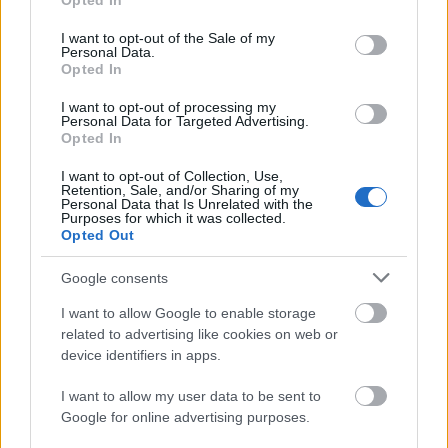
Opted In
ή του εργοδότη όπου εργάζονται ως επιστήμονες
use your data for below specified purposes in below Google
consent section.
σύμφωνα με το πτυχίο τους ή προκειμένου περί
I want to opt-out of the Sale of my
Personal Data.
αυτοαπασχολούμενου, βεβαίωση έναρξης
Opted In
επαγγέλματος, για τους επιστήμονες
I want to opt-out of processing my
πανεπιστημιακού επιπέδου, που σύμφωνα με το
Personal Data for Targeted Advertising.
Opted In
πτυχίο τους ασκούν την επιστήμη τους
I want to opt-out of Collection, Use,
Retention, Sale, and/or Sharing of my
Personal Data that Is Unrelated with the
Οι δικαιούχοι
Purposes for which it was collected.
Opted Out
Έλληνες Πολίτες. Απαιτείται η προσκόμιση
Google consents
δελτίου αστυνομικής ταυτότητας.
I want to allow Google to enable storage
related to advertising like cookies on web or
Υπηκόους Κρατών-Μελών της Ευρωπαϊκής
device identifiers in apps.
Ένωσης (Ε.Ε.). Απαιτείται η προσκόμιση
«βεβαίωσης καταγραφής πολίτη Ε.Ε».
I want to allow my user data to be sent to
Google for online advertising purposes.
Πολίτες του Ενιαίου Ευρωπαϊκού Οικονομικού