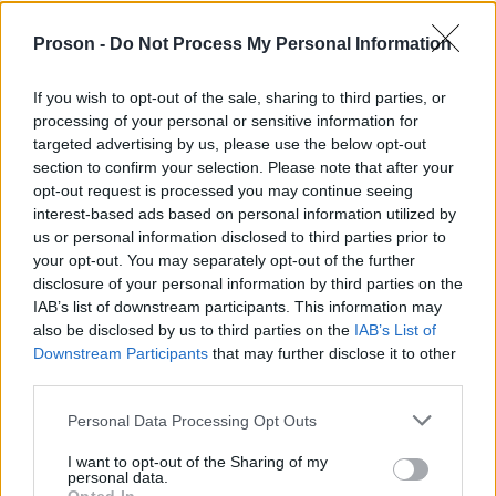
Απαραίτητα δικαιολογητικά
Proson -
Do Not Process My Personal Information
Οι δικαιούχοι του προγράμματος ενίσχυσης πρέπει
If you wish to opt-out of the sale, sharing to third parties, or
processing of your personal or sensitive information for
απαραιτήτως να προσκομίσουν:
targeted advertising by us, please use the below opt-out
section to confirm your selection. Please note that after your
opt-out request is processed you may continue seeing
1. Βεβαίωση ΟΑΕΔ και προκειμένου περί
interest-based ads based on personal information utilized by
αυτοαπασχολούμενου, επιπλέον βεβαίωση
us or personal information disclosed to third parties prior to
διακοπής εργασιών από αρμόδια Δ.Ο.Υ για
your opt-out. You may separately opt-out of the further
disclosure of your personal information by third parties on the
άνεργους ανασφάλιστους
IAB’s list of downstream participants. This information may
2.Πιστοποιητικό εγγραφής στο Δικηγορικό
also be disclosed by us to third parties on the
IAB’s List of
σύλλογο ή φωτοαντίγραφο Δικηγορικής
Downstream Participants
that may further disclose it to other
third parties.
ταυτότητας, για δικηγόρους που αποδεδειγμένα
ασκούν δικηγορία καθώς και οι ασκούμενοι
Please note that this website/app uses one or more Google
Personal Data Processing Opt Outs
services and may gather and store information including but
δικηγόροι
not limited to your visit or usage behaviour. You may click to
I want to opt-out of the Sharing of my
3.Αντίγραφο πτυχίου και βεβαίωση της υπηρεσίας
personal data.
grant or deny consent to Google and its third-party tags to