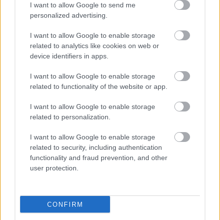
I want to allow Google to send me
Χώρου (Ε.Ε.Ο.Χ.) και των Κρατών που
personalized advertising.
περιλαμβάνονται στην κυρωμένη με το ν.δ.
I want to allow Google to enable storage
4017/1959 (ΦΕΚ Α 246) Ευρωπαϊκή Σύμβαση.
related to analytics like cookies on web or
Απαιτείται η προσκόμιση «άδειας διαμονής σε
device identifiers in apps.
ισχύ»
I want to allow Google to enable storage
related to functionality of the website or app.
Αναγνωρισμένους πρόσφυγες που διαμένουν
μόνιμα στην Ελλάδα, των οποίων το καθεστώς
I want to allow Google to enable storage
παραμονής στην Ελλάδα διέπεται από τις
related to personalization.
διατάξεις της Σύμβασης του 1951 για το
I want to allow Google to enable storage
Καθεστώς των Προσφύγων (ν.δ. 3989/1959,
related to security, including authentication
ΦΕΚ Α 201), όπως τροποποιήθηκε από το
functionality and fraud prevention, and other
user protection.
Πρωτόκολλο της Νέας Υόρκης του 1967 για το
Καθεστώς των Προσφύγων (α.ν. 389/1968, ΦΕΚ
Α 125). Απαιτείται η προσκόμιση «Δελτίου
CONFIRM
αναγνωρισμένου πρόσφυγα»