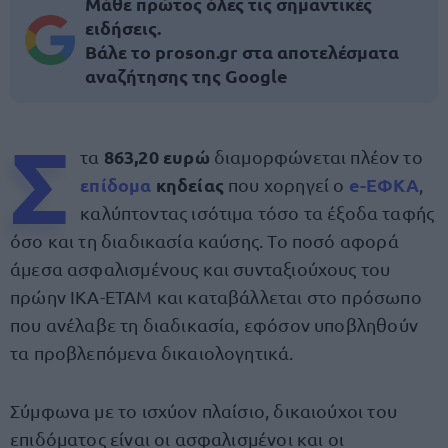
Μάθε πρώτος όλες τις σημαντικές
ειδήσεις.
Βάλε το proson.gr στα αποτελέσματα
αναζήτησης της Google
Σ
863,20 ευρώ
τα
διαμορφώνεται πλέον το
επίδομα
κηδείας
e-ΕΦΚΑ
που χορηγεί ο
,
καλύπτοντας ισότιμα τόσο τα έξοδα ταφής
όσο και τη διαδικασία καύσης. Το ποσό αφορά
άμεσα ασφαλισμένους και συνταξιούχους του
πρώην ΙΚΑ-ΕΤΑΜ και καταβάλλεται στο πρόσωπο
που ανέλαβε τη διαδικασία, εφόσον υποβληθούν
τα προβλεπόμενα δικαιολογητικά.
Σύμφωνα με το ισχύον πλαίσιο, δικαιούχοι του
επιδόματος είναι οι ασφαλισμένοι και οι