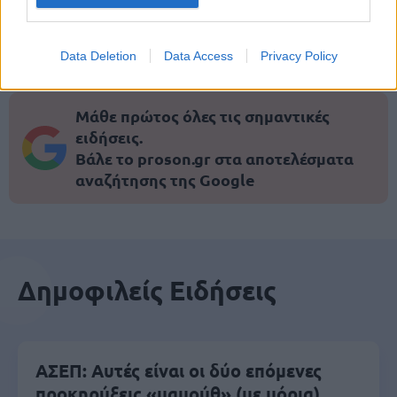
μέρες
Data Deletion
Data Access
Privacy Policy
Μάθε πρώτος όλες τις σημαντικές
ειδήσεις.
Βάλε το proson.gr στα αποτελέσματα
αναζήτησης της Google
Δημοφιλείς Ειδήσεις
ΑΣΕΠ: Αυτές είναι οι δύο επόμενες
προκηρύξεις «μαμούθ» (με μόρια)