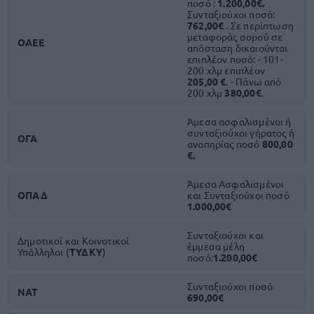
ποσό :
1.200,00€.
Συνταξιούχοι ποσό:
762,00€
. Σε περίπτωση
μεταφοράς σορού σε
ΟΑΕΕ
απόσταση δικαιούνται
επιπλέον ποσό: - 101-
200 χλμ επιπλέον
205,00 €
. - Πάνω από
200 χλμ
380,00€
.
Άμεσα ασφαλισμένοι ή
συνταξιούχοι γήρατος ή
ΟΓΑ
αναπηρίας ποσό
800,00
€.
Άμεσα Ασφαλισμένοι
ΟΠΑΔ
και Συνταξιούχοι ποσό
1.000,00€
Συνταξιούχοι και
Δημοτικοί και Κοινοτικοί
έμμεσα μέλη
Υπάλληλοι (
ΤΥΔΚΥ
)
ποσό:
1.200,00€
Συνταξιούχοι ποσό
ΝΑΤ
690,00€