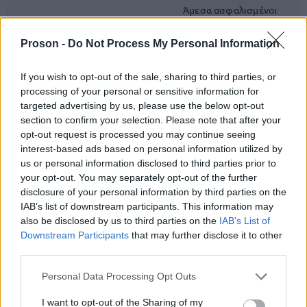
Άμεσα ασφαλισμένοι
ΤΟΜΕΑΣ ΥΓΕΙΑΣ ΔΙΚΗΓΟΡΩΝ
ποσό :
2.500,00€
-
ΘΕΣΣΑΛΟΝΙΚΗΣ (
ΤΥΔΘ
)
Έμμεσα μέλη ποσό:
1.470,00€
Proson -
Do Not Process My Personal Information
Τομέας Πρόνοιας Δικαστικών
Άμεσα ασφαλισμένοι
If you wish to opt-out of the sale, sharing to third parties, or
Επιμελητών (
ΤΥΔΕ
)
ποσό:
1.500,00€
processing of your personal or sensitive information for
targeted advertising by us, please use the below opt-out
ΤΟΜΕΑΣ ΥΓΕΙΑΣ
Άμεσα -Έμμεσα μέλη
section to confirm your selection. Please note that after your
ΣΥΜΒΟΛΑΙΟΓΡΑΦΩΝ (
ΤΑΣ
)
ποσό:
2.839,05€
opt-out request is processed you may continue seeing
Τομέας Υγείας Ιδιοκτητών,
interest-based ads based on personal information utilized by
Συντακτών και Υπαλλήλων
us or personal information disclosed to third parties prior to
Τύπου (
ΤΑΙΣΥΤ
), Τομέας Υγείας
Άμεσα Ασφαλισμένοι
your opt-out. You may separately opt-out of the further
Εφημεριδοπωλών και
και Συνταξιούχοι ποσό:
disclosure of your personal information by third parties on the
Υπαλλήλων Πρακτορείων
4.608,00€
- Έμμεσα
Αθηνών (
ΤΣΕΥΠ
), Τομέας Υγείας
IAB’s list of downstream participants. This information may
ασφαλισμένοι ποσό:
Τεχνικών Τύπου Αθηνών
2.773,40€
also be disclosed by us to third parties on the
IAB’s List of
(
ΤΑΤΤΑ
), Περιφερειακό Τμήμα
Downstream Participants
that may further disclose it to other
Ασφάλισης Παροχών
Θεσσαλονίκης (
ΤΣΕΥΠΘ
)
third parties.
Please note that this website/app uses one or more Google
Άμεσα Ασφαλισμένοι
Personal Data Processing Opt Outs
Τομέας Ασθένειας Προσωπικού
και Συνταξιούχοι ποσό:
services and may gather and store information including but
ΟΤΕ
(
ΤΑΠ-ΟΤΕ
)
1.742,40€
- Έμμεσα
not limited to your visit or usage behaviour. You may click to
I want to opt-out of the Sharing of my