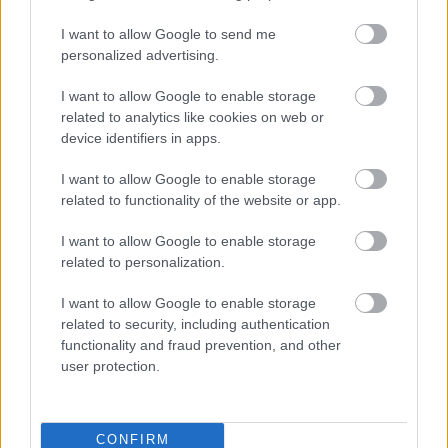
610,00€
I want to allow Google to send me
personalized advertising.
Τομέας Ασθένειας Προσωπικού
Συνταξιούχοι ποσό
ΗΣΑΠ (
ΤΑΠ-ΗΣΑΠ
)
863,20€
I want to allow Google to enable storage
Τομέας Ασθένειας Προσωπικού
Συνταξιούχοι ποσό
related to analytics like cookies on web or
ΗΛΠΑΠ (
ΤΑΠ-ΗΛΠΑΠ
)
863,20€
device identifiers in apps.
I want to allow Google to enable storage
related to functionality of the website or app.
ΑΣΕΠ: Πιστοποίηση Αγγλικών σε
I want to allow Google to enable storage
μόνο 2 ημέρες στα χέρια σας
related to personalization.
I want to allow Google to enable storage
related to security, including authentication
functionality and fraud prevention, and other
user protection.
ΑΣΕΠ: Εξ αποστάσεως η πιο Εύκολη
Πιστοποίηση Υπολογιστών σε 2
CONFIRM