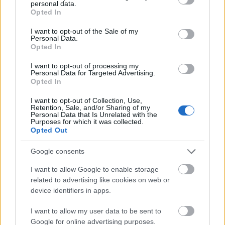
μέλη ποσό
871,20€
personal data.
grant or deny consent to Google and its third-party tags to
Opted In
use your data for below specified purposes in below Google
Άμεσα Ασφαλισμένοι
consent section.
και Συνταξιούχοι
I want to opt-out of the Sale of my
γήρατος ή αναπηρίας
Personal Data.
Τομέας Ασθένειας Προσωπικού
ποσό
2.964,00€
-
Opted In
ΔΕΗ
(
ΤΑΠ-ΔΕΗ
)
Συνταξιούχοι θανάτου
και Έμμεσα μέλη ποσό
I want to opt-out of processing my
1.482,00€
Personal Data for Targeted Advertising.
Opted In
Άμεσα Ασφαλισμένοι,
Τομέας Ασθένειας Προσωπικού
Συνταξιούχοι και
I want to opt-out of Collection, Use,
Τραπεζών Πίστεως, Γενικής και
Έμμεσα μέλη ποσό:
Retention, Sale, and/or Sharing of my
Αμέρικαν Εξπρές (
ΤΑΑΠΤΠΓΑΕ
)
2.900,00€
Personal Data that Is Unrelated with the
Purposes for which it was collected.
Opted Out
Τομέας Ασθένειας Προσωπικού
Συνταξιούχοι ποσό
Ασφαλιστικής Εταιρείας
2.270,00€
«
ΕΘΝΙΚΗ
» (
ΤΑΠΑΕ ΕΘΝΙΚΗ
)
Google consents
I want to allow Google to enable storage
Τομέας Ασθένειας Προσωπικού
Άμεσα - Έμμεσα μέλη
Εμπορικής Τράπεζας της Ελλάδος
related to advertising like cookies on web or
ποσό:
1.452,00€
(
ΤΑΠ-ΕΤΕ
)
device identifiers in apps.
Άμεσα Ασφαλισμένοι
I want to allow my user data to be sent to
Τομέας Ασθένειας Προσωπικού
ποσό:
1.620,00€
-
Google for online advertising purposes.
ΕΤΒΑ (
ΤΑΠ-ΕΤΒΑ
)
Έμμεσα μέλη ποσό