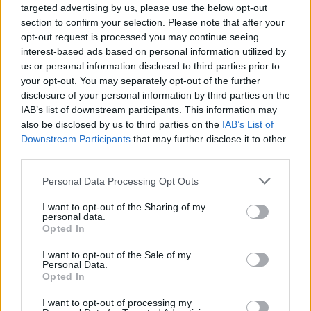
targeted advertising by us, please use the below opt-out
section to confirm your selection. Please note that after your
opt-out request is processed you may continue seeing
interest-based ads based on personal information utilized by
us or personal information disclosed to third parties prior to
your opt-out. You may separately opt-out of the further
ΑΣΕΠ: Εξ αποστάσεως η πιο Εύκολη
disclosure of your personal information by third parties on the
Πιστοποίηση Υπολογιστών σε 2
IAB’s list of downstream participants. This information may
μέρες
also be disclosed by us to third parties on the
IAB’s List of
Downstream Participants
that may further disclose it to other
third parties.
Please note that this website/app uses one or more Google
Personal Data Processing Opt Outs
services and may gather and store information including but
Μάθε πρώτος όλες τις σημαντικές
not limited to your visit or usage behaviour. You may click to
I want to opt-out of the Sharing of my
personal data.
ειδήσεις.
grant or deny consent to Google and its third-party tags to
Opted In
use your data for below specified purposes in below Google
Βάλε το proson.gr στα αποτελέσματα
consent section.
αναζήτησης της Google
I want to opt-out of the Sale of my
Personal Data.
Opted In
I want to opt-out of processing my