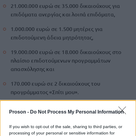
21.000.000 ευρώ σε 35.000 δικαιούχους για
επιδόματα ανεργίας και λοιπά επιδόματα,
1.000.000 ευρώ σε 1.500 μητέρες για
επιδοτούμενη άδεια μητρότητας,
19.000.000 ευρώ σε 18.000 δικαιούχους στο
πλαίσιο επιδοτούμενων προγραμμάτων
απασχόλησης και
170.000 ευρώ σε 2 δικαιούχους του
προγράμματος «Σπίτι μου».
Proson -
Do Not Process My Personal Information
ΑΣΕΠ: Πιστοποίηση Αγγλικών σε
If you wish to opt-out of the sale, sharing to third parties, or
μόνο 2 ημέρες στα χέρια σας
processing of your personal or sensitive information for