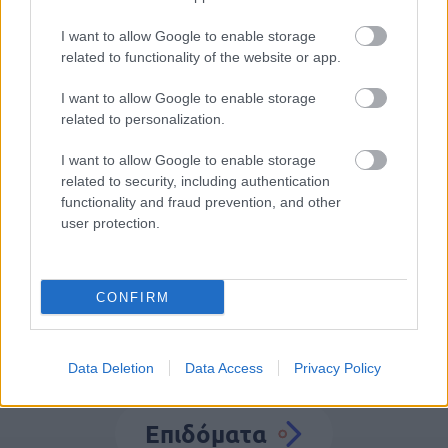
Προσλήψεις στο Αρχαιολογικό
I want to allow Google to enable storage
Μουσείο Ηρακλείου χωρίς πτυχίο -
related to functionality of the website or app.
Πότε λήγουν οι αιτήσεις
I want to allow Google to enable storage
related to personalization.
I want to allow Google to enable storage
Tags
related to security, including authentication
functionality and fraud prevention, and other
user protection.
Τράπεζες
ΕΦΚΑ
CONFIRM
Data Deletion
Data Access
Privacy Policy
Επιδόματα