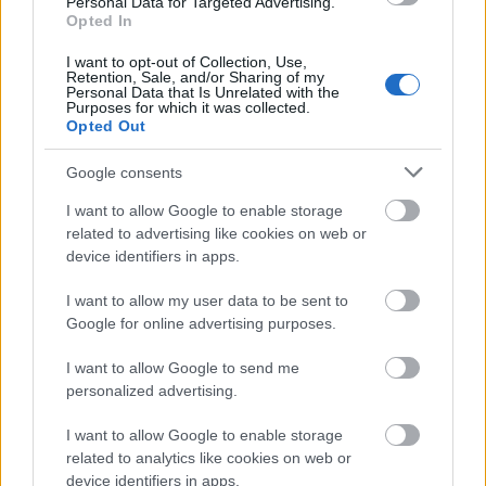
Personal Data for Targeted Advertising.
Opted In
Δημοφιλείς Ειδήσεις
I want to opt-out of Collection, Use,
Retention, Sale, and/or Sharing of my
Personal Data that Is Unrelated with the
Purposes for which it was collected.
Opted Out
Τι σημαίνει η λέξη «ευκτός»
Google consents
I want to allow Google to enable storage
related to advertising like cookies on web or
Τουρισμός για Όλους 2026: Ποιοι
device identifiers in apps.
μπορούν να κάνουν αίτηση σήμερα –
Voucher έως 600 ευρώ
I want to allow my user data to be sent to
Google for online advertising purposes.
I want to allow Google to send me
ΑΣΕΠ: Δύο νέοι γραπτοί διαγωνισμοί
personalized advertising.
για διορισμούς στο Δημόσιο
I want to allow Google to enable storage
related to analytics like cookies on web or
device identifiers in apps.